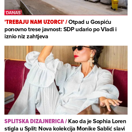
Otpad u Gospiću
'TREBAJU NAM UZORCI'
/
ponovno trese javnost: SDP udario po Vladi i
iznio niz zahtjeva
Kao da je Sophia Loren
SPLITSKA DIZAJNERICA
/
stigla u Split: Nova kolekcija Monike Sablić slavi