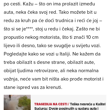
po cesti. Kažu – što on ima prolazit između
auta, neka čeka svoj red. Tako možete bit u
redu za kruh pa će doći trudnica i reći će joj –
što si se je****, stoj u redu i čekaj. Zašto ne bi
propustio nekog motorista, što ti znači 10 cm
lijevo ili desno, tako se svugdje u svijetu vozi.
Pogledajte kako se vozi u Italiji. Ne kažem da
treba obilazit s desne strane, obilazit aute,
obijat ljudima retrovizore, ali neka normalna
vožnja, neće vam bit ništa ako prođe motorist i
stane ispred vas za krenuti.
TRAGEDIJA NA CESTI
/
Teška nesreća u Kaštel
Sućurcu: Dvoje poginulih u sudaru auta i