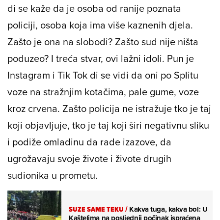
di se kaže da je osoba od ranije poznata
policiji, osoba koja ima više kaznenih djela.
Zašto je ona na slobodi? Zašto sud nije ništa
poduzeo? I treća stvar, ovi lažni idoli. Pun je
Instagram i Tik Tok di se vidi da oni po Splitu
voze na stražnjim kotačima, pale gume, voze
kroz crvena. Zašto policija ne istražuje tko je taj
koji objavljuje, tko je taj koji širi negativnu sliku
i podiže omladinu da rade izazove, da
ugrožavaju svoje živote i živote drugih
sudionika u prometu.
SUZE SAME TEKU
/
Kakva tuga, kakva bol: U
Kaštelima na posljednji počinak ispraćena