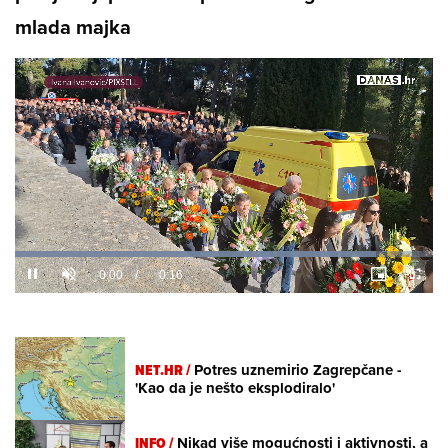
mlada majka
Loaded
:
100.00%
/
Unmute
NET.HR /
Potres uznemirio Zagrepčane -
'Kao da je nešto eksplodiralo'
INFO /
Nikad više mogućnosti i aktivnosti, a