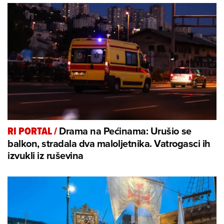
Drama na Pećinama: Urušio se
RI PORTAL
/
balkon, stradala dva maloljetnika. Vatrogasci ih
izvukli iz ruševina