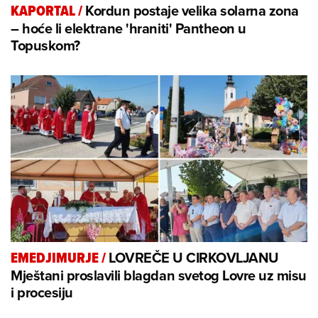
Kordun postaje velika solarna zona
KAPORTAL
/
– hoće li elektrane 'hraniti' Pantheon u
Topuskom?
LOVREČE U CIRKOVLJANU
EMEDJIMURJE
/
Mještani proslavili blagdan svetog Lovre uz misu
i procesiju