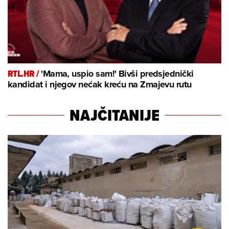
RTL.HR /
'Mama, uspio sam!' Bivši predsjednički
kandidat i njegov nećak kreću na Zmajevu rutu
NAJČITANIJE