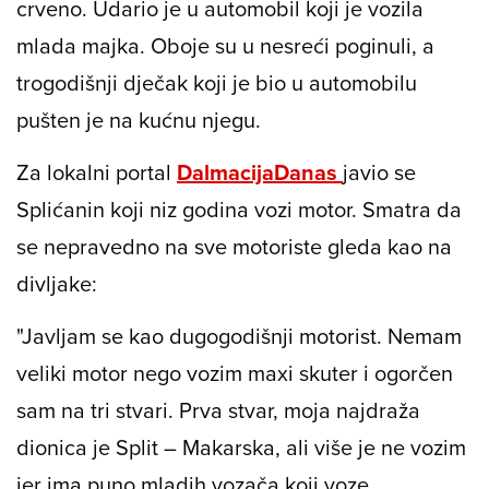
crveno. Udario je u automobil koji je vozila
mlada majka. Oboje su u nesreći poginuli, a
trogodišnji dječak koji je bio u automobilu
pušten je na kućnu njegu.
Za lokalni portal
DalmacijaDanas
javio se
Splićanin koji niz godina vozi motor. Smatra da
se nepravedno na sve motoriste gleda kao na
divljake:
"Javljam se kao dugogodišnji motorist. Nemam
veliki motor nego vozim maxi skuter i ogorčen
sam na tri stvari. Prva stvar, moja najdraža
dionica je Split – Makarska, ali više je ne vozim
jer ima puno mladih vozača koji voze