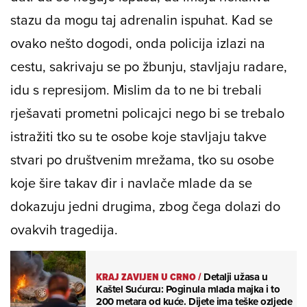
stazu da mogu taj adrenalin ispuhat. Kad se
ovako nešto dogodi, onda policija izlazi na
cestu, sakrivaju se po žbunju, stavljaju radare,
idu s represijom. Mislim da to ne bi trebali
rješavati prometni policajci nego bi se trebalo
istražiti tko su te osobe koje stavljaju takve
stvari po društvenim mrežama, tko su osobe
koje šire takav đir i navlače mlade da se
dokazuju jedni drugima, zbog čega dolazi do
ovakvih tragedija.
KRAJ ZAVIJEN U CRNO
/
Detalji užasa u
Kaštel Sućurcu: Poginula mlada majka i to
200 metara od kuće. Dijete ima teške ozljede