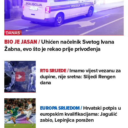
Uhićen načelnik Svetog Ivana
BIO JE JASAN
/
Žabna, evo što je rekao prije privođenja
RTG SRIJEDE
/
Imamo vijest vezanu za
dupine, nije sretna: Slijedi Rengen
dana
EUROPA SRIJEDOM
/
Hrvatski potpis u
europskim kvalifikacijama: Jagušić
zabio, Lepinjica poražen