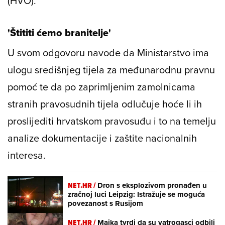
(HVO).
'Štititi ćemo branitelje'
U svom odgovoru navode da Ministarstvo ima
ulogu središnjeg tijela za međunarodnu pravnu
pomoć te da po zaprimljenim zamolnicama
stranih pravosudnih tijela odlučuje hoće li ih
proslijediti hrvatskom pravosuđu i to na temelju
analize dokumentacije i zaštite nacionalnih
interesa.
NET.HR /
Dron s eksplozivom pronađen u
zračnoj luci Leipzig: Istražuje se moguća
povezanost s Rusijom
NET.HR /
Majka tvrdi da su vatrogasci odbili