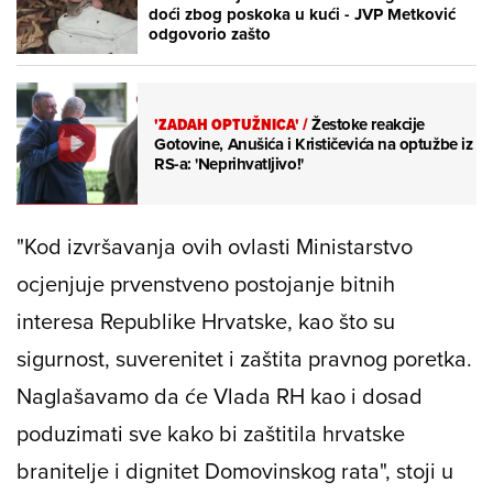
doći zbog poskoka u kući - JVP Metković
odgovorio zašto
'ZADAH OPTUŽNICA'
/
Žestoke reakcije
Gotovine, Anušića i Krističevića na optužbe iz
RS-a: 'Neprihvatljivo!'
"Kod izvršavanja ovih ovlasti Ministarstvo
ocjenjuje prvenstveno postojanje bitnih
interesa Republike Hrvatske, kao što su
sigurnost, suverenitet i zaštita pravnog poretka.
Naglašavamo da će Vlada RH kao i dosad
poduzimati sve kako bi zaštitila hrvatske
branitelje i dignitet Domovinskog rata", stoji u