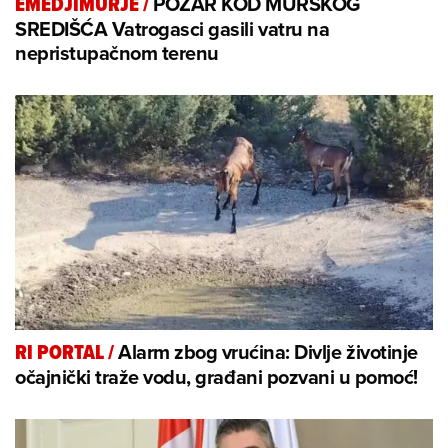
POŽAR KOD MURSKOG
EMEDJIMURJE
/
SREDIŠĆA Vatrogasci gasili vatru na
nepristupačnom terenu
Alarm zbog vrućina: Divlje životinje
RI PORTAL
/
očajnički traže vodu, građani pozvani u pomoć!