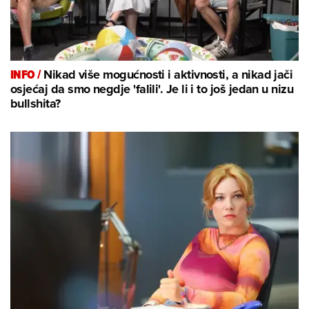
INFO /
Nikad više mogućnosti i aktivnosti, a nikad jači
osjećaj da smo negdje 'falili'. Je li i to još jedan u nizu
bullshita?