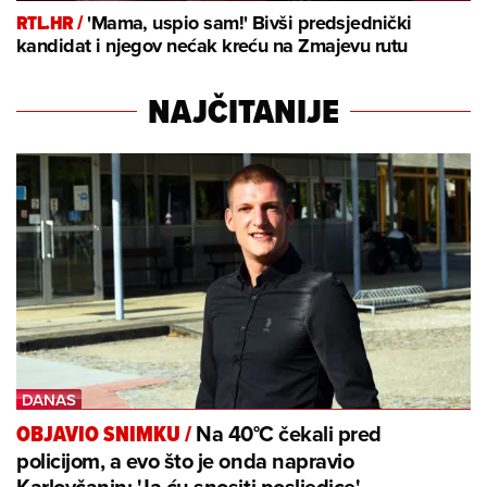
RTL.HR /
'Mama, uspio sam!' Bivši predsjednički
kandidat i njegov nećak kreću na Zmajevu rutu
NAJČITANIJE
Na 40°C čekali pred
OBJAVIO SNIMKU
/
policijom, a evo što je onda napravio
Karlovčanin: 'Ja ću snositi posljedice'