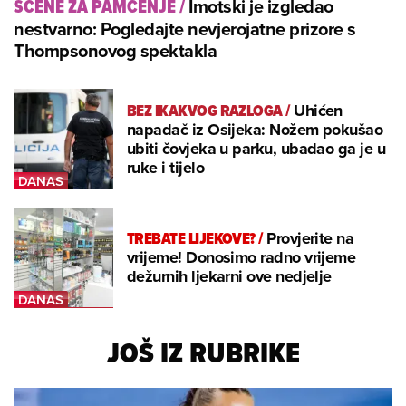
Imotski je izgledao
SCENE ZA PAMĆENJE
/
nestvarno: Pogledajte nevjerojatne prizore s
Thompsonovog spektakla
BEZ IKAKVOG RAZLOGA
/
Uhićen
napadač iz Osijeka: Nožem pokušao
ubiti čovjeka u parku, ubadao ga je u
ruke i tijelo
TREBATE LIJEKOVE?
/
Provjerite na
vrijeme! Donosimo radno vrijeme
dežurnih ljekarni ove nedjelje
JOŠ IZ RUBRIKE