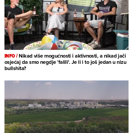
INFO /
Nikad više mogućnosti i aktivnosti, a nikad jači
osjećaj da smo negdje 'falili'. Je li i to još jedan u nizu
bullshita?