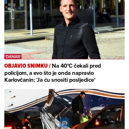
Na 40°C čekali pred
OBJAVIO SNIMKU
/
policijom, a evo što je onda napravio
Karlovčanin: 'Ja ću snositi posljedice'