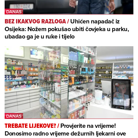
Uhićen napadač iz
BEZ IKAKVOG RAZLOGA
/
Osijeka: Nožem pokušao ubiti čovjeka u parku,
ubadao ga je u ruke i tijelo
Provjerite na vrijeme!
TREBATE LIJEKOVE?
/
Donosimo radno vrijeme dežurnih ljekarni ove