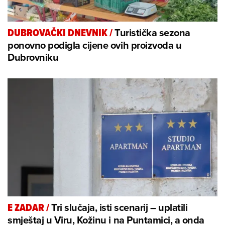
Turistička sezona
DUBROVAČKI DNEVNIK
/
ponovno podigla cijene ovih proizvoda u
Dubrovniku
Tri slučaja, isti scenarij – uplatili
E ZADAR
/
smještaj u Viru, Kožinu i na Puntamici, a onda