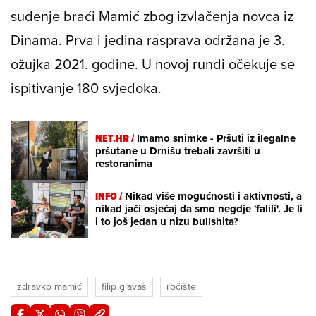
suđenje braći Mamić zbog izvlačenja novca iz
Dinama. Prva i jedina rasprava održana je 3.
ožujka 2021. godine. U novoj rundi očekuje se
ispitivanje 180 svjedoka.
NET.HR /
Imamo snimke - Pršuti iz ilegalne
pršutane u Drnišu trebali završiti u
restoranima
INFO /
Nikad više mogućnosti i aktivnosti, a
nikad jači osjećaj da smo negdje 'falili'. Je li
i to još jedan u nizu bullshita?
zdravko mamić
filip glavaš
ročište