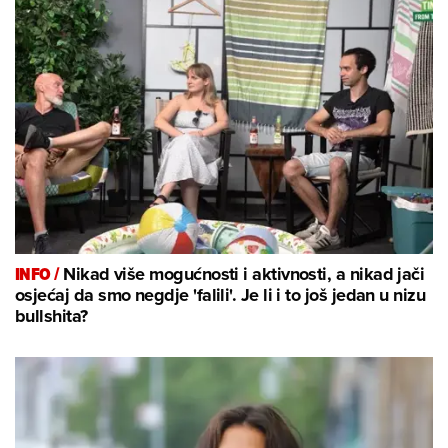
INFO /
Nikad više mogućnosti i aktivnosti, a nikad jači
osjećaj da smo negdje 'falili'. Je li i to još jedan u nizu
bullshita?