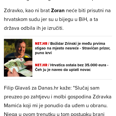
Zdravko, kao ni brat
Zoran
neće biti prisutni na
hrvatskom sudu jer su u bijegu u BiH, a ta
država odbila ih je izručiti.
NET.HR /
Božidar Zrinski je među prvima
stigao na mjesto nesreće - Stravičan prizor,
puno krvi
NET.HR /
Hrvatica ostala bez 35.000 eura -
Čeh ju je naveo da uplati novac
Filip Glavaš za Danas.hr kaže: "Slučaj sam
preuzeo po zahtjevu i molbi gospodina Zdravka
Mamića koji mi je ponudio da uđem u obranu.
Njega u ovom trenutku u tom postupku brani