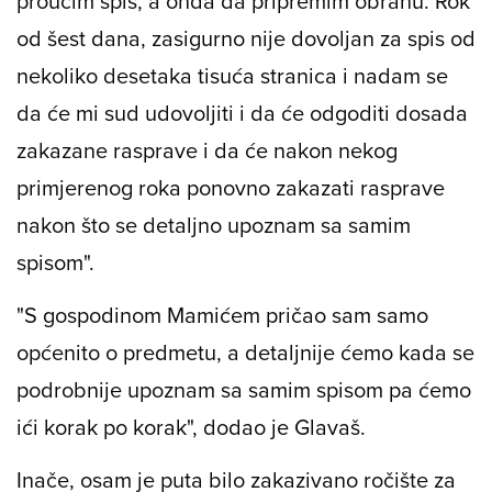
proučim spis, a onda da pripremim obranu. Rok
od šest dana, zasigurno nije dovoljan za spis od
nekoliko desetaka tisuća stranica i nadam se
da će mi sud udovoljiti i da će odgoditi dosada
zakazane rasprave i da će nakon nekog
primjerenog roka ponovno zakazati rasprave
nakon što se detaljno upoznam sa samim
spisom".
"S gospodinom Mamićem pričao sam samo
općenito o predmetu, a detaljnije ćemo kada se
podrobnije upoznam sa samim spisom pa ćemo
ići korak po korak", dodao je Glavaš.
Inače, osam je puta bilo zakazivano ročište za