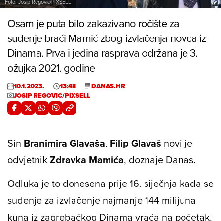
Foto: Josip Regovic/PIXSELL
Osam je puta bilo zakazivano ročište za
suđenje braći Mamić zbog izvlačenja novca iz
Dinama. Prva i jedina rasprava održana je 3.
ožujka 2021. godine
10.1.2023.
13:48
DANAS.HR
JOSIP REGOVIC/PIXSELL
Sin
Branimira Glavaša
,
Filip Glavaš
novi je
odvjetnik
Zdravka Mamića
, doznaje Danas.
Odluka je to donesena prije 16. siječnja kada se
suđenje za izvlačenje najmanje 144 milijuna
kuna iz zagrebačkog Dinama vraća na početak.