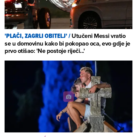
Utučeni Messi vratio
'PLAČI, ZAGRLI OBITELJ'
/
se u domovinu kako bi pokopao oca, evo gdje je
prvo otišao: 'Ne postoje riječi...'