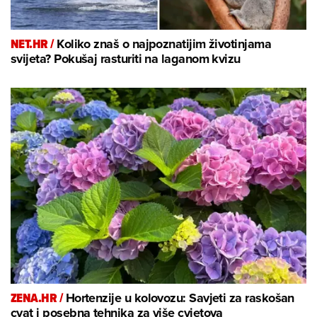
NET.HR /
Koliko znaš o najpoznatijim životinjama
svijeta? Pokušaj rasturiti na laganom kvizu
ZENA.HR /
Hortenzije u kolovozu: Savjeti za raskošan
cvat i posebna tehnika za više cvjetova