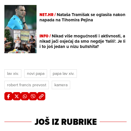
NET.HR /
Nataša Tramišak se oglasila nakon
napada na Tihomira Pejina
INFO /
Nikad više mogućnosti i aktivnosti, a
nikad jači osjećaj da smo negdje 'falili'. Je li
i to još jedan u nizu bullshita?
lav xiv.
novi papa
papa lav xiv.
robert francis prevost
kamera
JOŠ IZ RUBRIKE