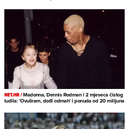
NET.HR /
Madonna, Dennis Rodman i 2 mjeseca čistog
ludila: 'Ovuliram, dođi odmah' i ponuda od 20 milijuna