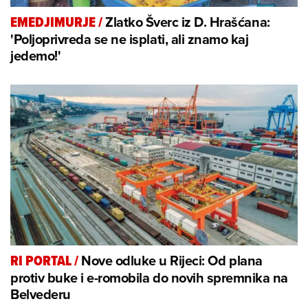
Zlatko Šverc iz D. Hrašćana:
EMEDJIMURJE
/
'Poljoprivreda se ne isplati, ali znamo kaj
jedemo!'
Nove odluke u Rijeci: Od plana
RI PORTAL
/
protiv buke i e-romobila do novih spremnika na
Belvederu