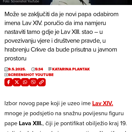
Foto: Screenshot YouTube
Može se zaključiti da je novi papa odabirom
imena Lav XIV. poručio da ima namjeru
nastaviti tamo gdje je Lav XIII. stao – u
povezivanju vjere i društvene pravde, u
hrabrenju Crkve da bude prisutna u javnom
prostoru
9.5.2025.
5:34
KATARINA PLANTAK
SCREENSHOT YOUTUBE
Izbor novog pape koji je uzeo ime
Lav XIV.
mnoge je podsjetio na snažnu povijesnu figuru
pape
Lava XIII.
, čiji je pontifikat obilježio kraj 19.