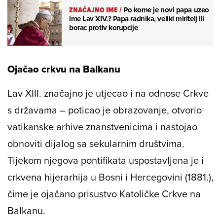
ZNAČAJNO IME
/
Po kome je novi papa uzeo
ime Lav XIV.? Papa radnika, veliki miritelj ili
borac protiv korupcije
Ojačao crkvu na Balkanu
Lav XIII. značajno je utjecao i na odnose Crkve
s državama – poticao je obrazovanje, otvorio
vatikanske arhive znanstvenicima i nastojao
obnoviti dijalog sa sekularnim društvima.
Tijekom njegova pontifikata uspostavljena je i
crkvena hijerarhija u Bosni i Hercegovini (1881.),
čime je ojačano prisustvo Katoličke Crkve na
Balkanu.