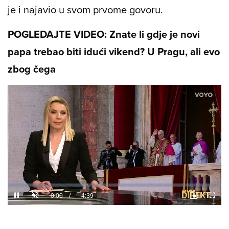
je i najavio u svom prvome govoru.
POGLEDAJTE VIDEO: Znate li gdje je novi
papa trebao biti idući vikend? U Pragu, ali evo
zbog čega
Loaded
:
5.20%
/
Unmute