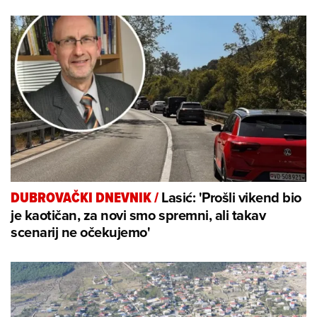
Lasić: 'Prošli vikend bio
DUBROVAČKI DNEVNIK
/
je kaotičan, za novi smo spremni, ali takav
scenarij ne očekujemo'