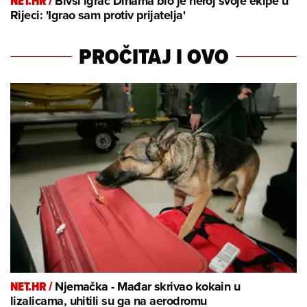
NET.HR /
Bivši igrač Dinama bio je heroj svoje ekipe u
Rijeci: 'Igrao sam protiv prijatelja'
PROČITAJ I OVO
NET.HR /
Njemačka - Mađar skrivao kokain u
lizalicama, uhitili su ga na aerodromu