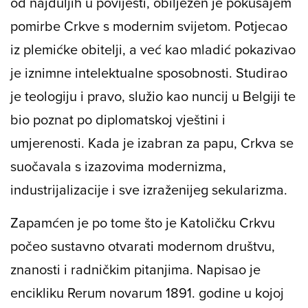
od najduljih u povijesti, obilježen je pokušajem
pomirbe Crkve s modernim svijetom. Potjecao
iz plemićke obitelji, a već kao mladić pokazivao
je iznimne intelektualne sposobnosti. Studirao
je teologiju i pravo, služio kao nuncij u Belgiji te
bio poznat po diplomatskoj vještini i
umjerenosti. Kada je izabran za papu, Crkva se
suočavala s izazovima modernizma,
industrijalizacije i sve izraženijeg sekularizma.
Zapamćen je po tome što je Katoličku Crkvu
počeo sustavno otvarati modernom društvu,
znanosti i radničkim pitanjima. Napisao je
encikliku
Rerum novarum
1891. godine u kojoj