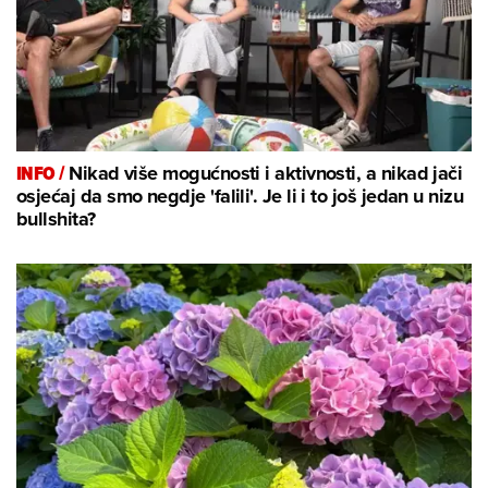
INFO /
Nikad više mogućnosti i aktivnosti, a nikad jači
osjećaj da smo negdje 'falili'. Je li i to još jedan u nizu
bullshita?