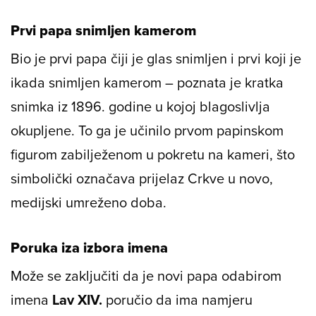
Prvi papa snimljen kamerom
Bio je prvi papa čiji je glas snimljen i prvi koji je
ikada snimljen kamerom – poznata je kratka
snimka iz 1896. godine u kojoj blagoslivlja
okupljene. To ga je učinilo prvom papinskom
figurom zabilježenom u pokretu na kameri, što
simbolički označava prijelaz Crkve u novo,
medijski umreženo doba.
Poruka iza izbora imena
Može se zaključiti da je novi papa odabirom
imena
Lav XIV.
poručio da ima namjeru