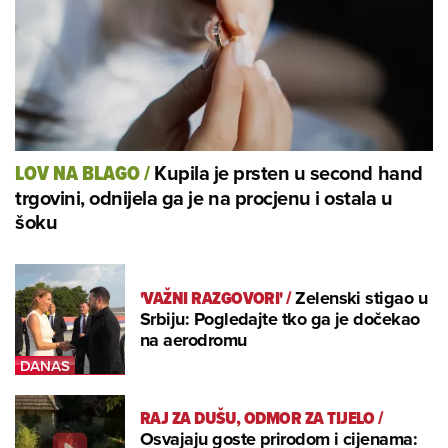
Kupila je prsten u second hand
LOV NA BLAGO
/
trgovini, odnijela ga je na procjenu i ostala u
šoku
'VAŽNI RAZGOVORI'
/
Zelenski stigao u
Srbiju: Pogledajte tko ga je dočekao
na aerodromu
RAJ ZA DUŠU, ODMOR ZA TIJELO
/
Osvajaju goste prirodom i cijenama: