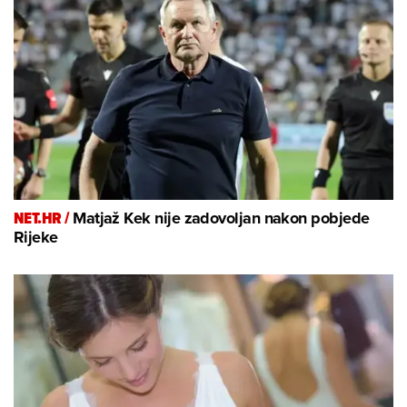
NET.HR /
Matjaž Kek nije zadovoljan nakon pobjede
Rijeke