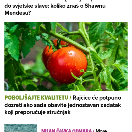
do svjetske slave: koliko znaš o Shawnu
Mendesu?
Rajčice će potpuno
POBOLJŠAJTE KVALITETU
/
dozreti ako sada obavite jednostavan zadatak
koji preporučuje stručnjak
MILAN ČAVKA ODMARA
/
More,