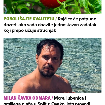
Rajčice će potpuno
POBOLJŠAJTE KVALITETU
/
dozreti ako sada obavite jednostavan zadatak
koji preporučuje stručnjak
More, lubenica i
MILAN ČAVKA ODMARA
/
omiljena plaža u Splitu: Ovako ljeto provodi