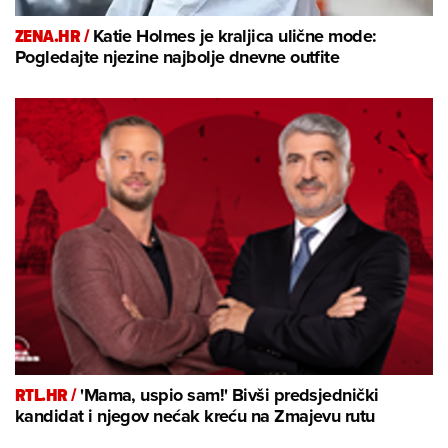
ZENA.HR /
Katie Holmes je kraljica ulične mode:
Pogledajte njezine najbolje dnevne outfite
RTL.HR /
'Mama, uspio sam!' Bivši predsjednički
kandidat i njegov nećak kreću na Zmajevu rutu