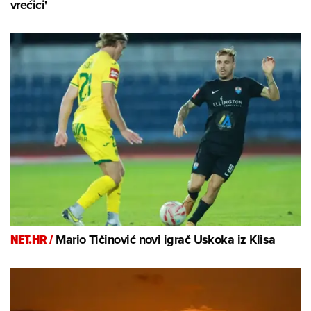
vrećici'
NET.HR /
Mario Tičinović novi igrač Uskoka iz Klisa