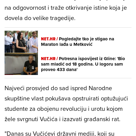
na odgovornost i traže otkrivanje istine koja je
dovela do velike tragedije.
NET.HR /
Pogledajte tko je stigao na
Maraton lađa u Metković
NET.HR /
Potresna ispovijest iz Gline: 'Bio
sam mladić od 18 godina. U logoru sam
proveo 433 dana'
Najveći prosvjed do sad ispred Narodne
skupštine vlast pokušava opstruirati optužujući
studente za obojenu revoluciju i urotu kojom
žele svrgnuti Vučića i izazvati građanski rat.
"Danas su Vučićevi državni mediji, koji su