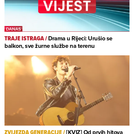
Drama u Rijeci: Urušio se
TRAJE ISTRAGA
/
balkon, sve žurne službe na terenu
[KVIZ] Od prvih hitova
ZVIJEZDA GENERACIJE
/