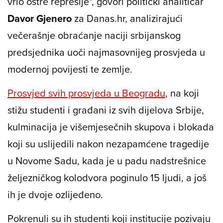
vrlo oštre represije", govori politički analitičar
Davor Gjenero
za Danas.hr, analizirajući
večerašnje obraćanje naciji srbijanskog
predsjednika uoči najmasovnijeg prosvjeda u
modernoj povijesti te zemlje.
Prosvjed svih prosvjeda u Beogradu
, na koji
stižu studenti i građani iz svih dijelova Srbije,
kulminacija je višemjesečnih skupova i blokada
koji su uslijedili nakon nezapamćene tragedije
u Novome Sadu, kada je u padu nadstrešnice
željezničkog kolodvora poginulo 15 ljudi, a još
ih je dvoje ozlijeđeno.
Pokrenuli su ih studenti koji institucije pozivaju