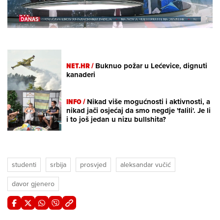
Loaded
:
21.39%
/
Unmute
NET.HR /
Buknuo požar u Lećevice, dignuti
kanaderi
INFO /
Nikad više mogućnosti i aktivnosti, a
nikad jači osjećaj da smo negdje 'falili'. Je li
i to još jedan u nizu bullshita?
studenti
srbija
prosvjed
aleksandar vučić
davor gjenero