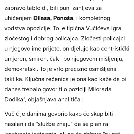
zapravo tabloidi, bili puni zahtjeva za
uhićenjem
Đilasa, Ponoša
, i kompletnog
vodstva opozicije. To je tipična Vučićeva igra
zločestog i dobrog policajca. Zločesti policajci
u njegovo ime prijete, on djeluje kao centristički
umjeren, smiren, čak i po njegovom mišljenju,
demokratski. To je vrlo precizno osmišljena
taktika. Ključna rečenica je ona kad kaže da bi
danas trebalo govoriti o poziciji Milorada
Dodika", objašnjava analitičar.
Vučić je danima govorio kako će skup biti
nasilan i da "službe znaju" da se planira
izazivanje incidenta, ali da će država "svirati