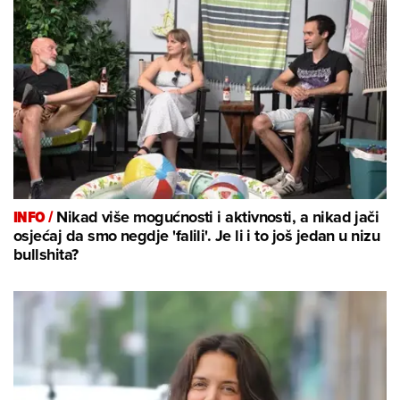
INFO /
Nikad više mogućnosti i aktivnosti, a nikad jači
osjećaj da smo negdje 'falili'. Je li i to još jedan u nizu
bullshita?