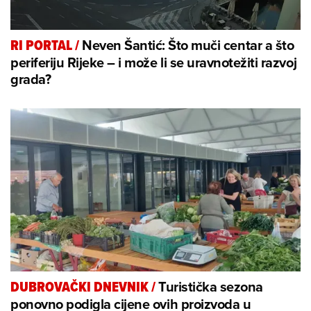
Neven Šantić: Što muči centar a što
RI PORTAL
/
periferiju Rijeke – i može li se uravnotežiti razvoj
grada?
Turistička sezona
DUBROVAČKI DNEVNIK
/
ponovno podigla cijene ovih proizvoda u