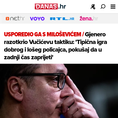
USPOREDIO GA S MILOŠEVIĆEM
/
Gjenero
razotkrio Vučićevu taktiku: 'Tipična igra
dobrog i lošeg policajca, pokušaj da u
zadnji čas zaprijeti'