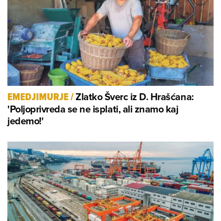
Zlatko Šverc iz D. Hrašćana:
EMEDJIMURJE
/
'Poljoprivreda se ne isplati, ali znamo kaj
jedemo!'