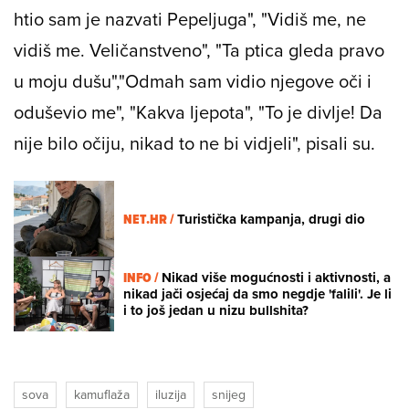
htio sam je nazvati Pepeljuga", "Vidiš me, ne
vidiš me. Veličanstveno", "Ta ptica gleda pravo
u moju dušu","Odmah sam vidio njegove oči i
oduševio me", "Kakva ljepota", "To je divlje! Da
nije bilo očiju, nikad to ne bi vidjeli", pisali su.
NET.HR /
Turistička kampanja, drugi dio
INFO /
Nikad više mogućnosti i aktivnosti, a
nikad jači osjećaj da smo negdje 'falili'. Je li
i to još jedan u nizu bullshita?
sova
kamuflaža
iluzija
snijeg