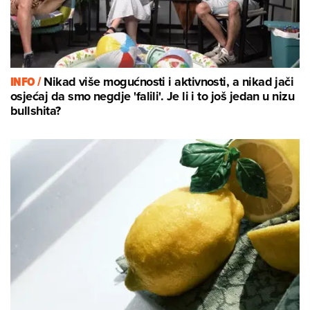
INFO /
Nikad više mogućnosti i aktivnosti, a nikad jači
osjećaj da smo negdje 'falili'. Je li i to još jedan u nizu
bullshita?