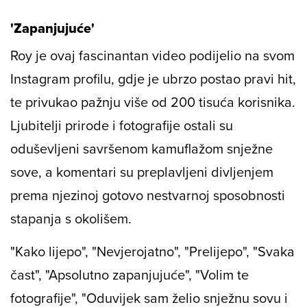
'Zapanjujuće'
Roy je ovaj fascinantan video podijelio na svom
Instagram profilu, gdje je ubrzo postao pravi hit,
te privukao pažnju više od 200 tisuća korisnika.
Ljubitelji prirode i fotografije ostali su
oduševljeni savršenom kamuflažom snježne
sove, a komentari su preplavljeni divljenjem
prema njezinoj gotovo nestvarnoj sposobnosti
stapanja s okolišem.
"Kako lijepo", "Nevjerojatno", "Prelijepo", "Svaka
čast", "Apsolutno zapanjujuće", "Volim te
fotografije", "Oduvijek sam želio snježnu sovu i