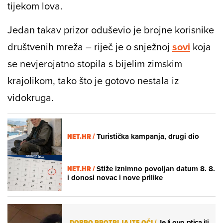
tijekom lova.
Jedan takav prizor oduševio je brojne korisnike
društvenih mreža – riječ je o snježnoj
sovi
koja
se nevjerojatno stopila s bijelim zimskim
krajolikom, tako što je gotovo nestala iz
vidokruga.
NET.HR /
Turistička kampanja, drugi dio
NET.HR /
Stiže iznimno povoljan datum 8. 8.
i donosi novac i nove prilike
DOBRO PROTRLJAJTE OČI
/
Je li ovo ptica ili