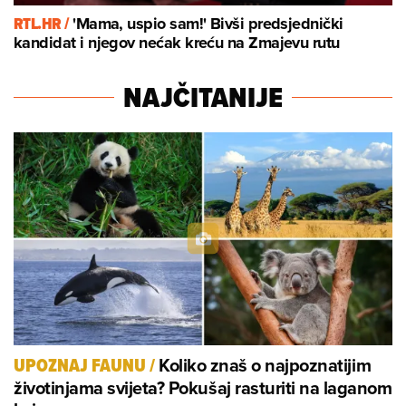
RTL.HR /
'Mama, uspio sam!' Bivši predsjednički
kandidat i njegov nećak kreću na Zmajevu rutu
NAJČITANIJE
Koliko znaš o najpoznatijim
UPOZNAJ FAUNU
/
životinjama svijeta? Pokušaj rasturiti na laganom