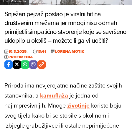
Foto: Profimedia
Snježan pejzaž postao je viralni hit na
društvenim mrežama jer mnogi nisu odmah
primijetili simpatično stvorenje koje se savršeno
uklopilo u okoliš – možete li ga vi uočiti?
10.3.2025.
13:41
LORENA MOTIK
PROFIMEDIA
Priroda ima nevjerojatne načine zaštite svojih
stanovnika, a
kamuflaža
je jedna od
najimpresivnijih. Mnoge
životinje
koriste boju
svog tijela kako bi se stopile s okolinom i
izbjegle grabežljivce ili ostale neprimijećene