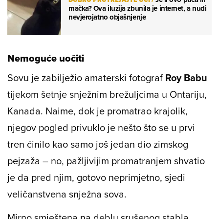
mačka? Ova iluzija zbunila je internet, a nudi
nevjerojatno objašnjenje
Nemoguće uočiti
Sovu je zabilježio amaterski fotograf
Roy Babu
tijekom šetnje snježnim brežuljcima u Ontariju,
Kanada. Naime, dok je promatrao krajolik,
njegov pogled privuklo je nešto što se u prvi
tren činilo kao samo još jedan dio zimskog
pejzaža – no, pažljivijim promatranjem shvatio
je da pred njim, gotovo neprimjetno, sjedi
veličanstvena snježna sova.
Mirno smještena na deblu srušenog stabla,