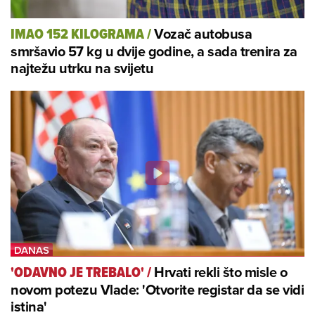
Vozač autobusa
IMAO 152 KILOGRAMA
/
smršavio 57 kg u dvije godine, a sada trenira za
najtežu utrku na svijetu
Hrvati rekli što misle o
'ODAVNO JE TREBALO'
/
novom potezu Vlade: 'Otvorite registar da se vidi
istina'