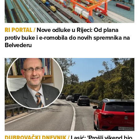
Nove odluke u Rijeci: Od plana
RI PORTAL
/
protiv buke i e-romobila do novih spremnika na
Belvederu
Lasić: 'Prošli vikend bio
DUBROVAČKI DNEVNIK
/