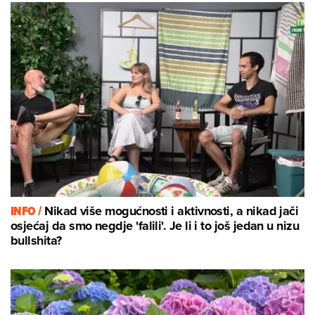
INFO /
Nikad više mogućnosti i aktivnosti, a nikad jači
osjećaj da smo negdje 'falili'. Je li i to još jedan u nizu
bullshita?