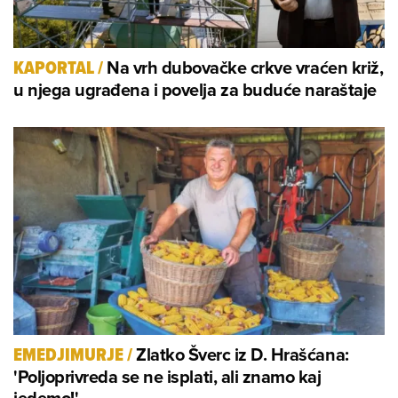
Na vrh dubovačke crkve vraćen križ,
KAPORTAL
/
u njega ugrađena i povelja za buduće naraštaje
Zlatko Šverc iz D. Hrašćana:
EMEDJIMURJE
/
'Poljoprivreda se ne isplati, ali znamo kaj
jedemo!'