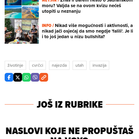
moru? Valjda se na ovom kvizu nećeš
utopiti u neznanju
INFO /
Nikad više mogućnosti i aktivnosti, a
nikad jači osjećaj da smo negdje 'falili'. Je li
i to još jedan u nizu bullshita?
životinje
cvrčci
najezda
utah
invazija
JOŠ IZ RUBRIKE
NASLOVI KOJE NE PROPUŠTAŠ