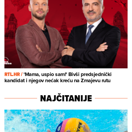
RTL.HR /
'Mama, uspio sam!' Bivši predsjednički
kandidat i njegov nećak kreću na Zmajevu rutu
NAJČITANIJE