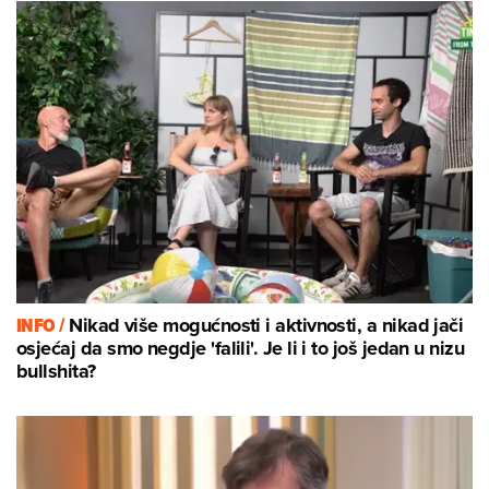
INFO /
Nikad više mogućnosti i aktivnosti, a nikad jači
osjećaj da smo negdje 'falili'. Je li i to još jedan u nizu
bullshita?