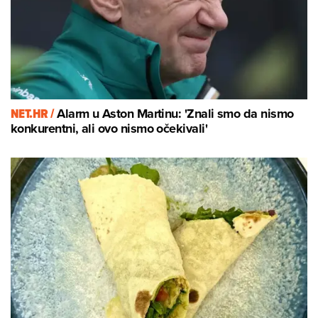
NET.HR /
Alarm u Aston Martinu: 'Znali smo da nismo
konkurentni, ali ovo nismo očekivali'