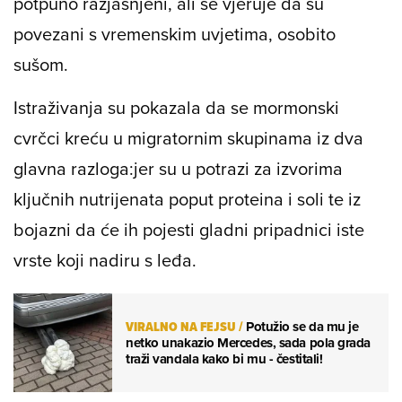
potpuno razjašnjeni, ali se vjeruje da su
povezani s vremenskim uvjetima, osobito
sušom.
Istraživanja su pokazala da se mormonski
cvrčci kreću u migratornim skupinama iz dva
glavna razloga:jer su u potrazi za izvorima
ključnih nutrijenata poput proteina i soli te iz
bojazni da će ih pojesti gladni pripadnici iste
vrste koji nadiru s leđa.
VIRALNO NA FEJSU
/
Potužio se da mu je
netko unakazio Mercedes, sada pola grada
traži vandala kako bi mu - čestitali!