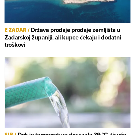
Država prodaje prodaje zemljišta u
E ZADAR
/
Zadarskoj županiji, ali kupce čekaju i dodatni
troškovi
Dok je temperatura dosezala 39 °C, tisuće
SIB
/