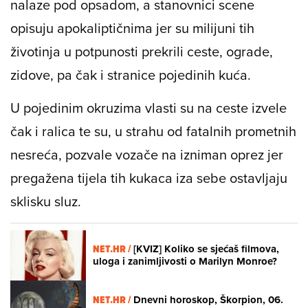
nalaze pod opsadom, a stanovnici scene
opisuju apokaliptičnima jer su milijuni tih
životinja u potpunosti prekrili ceste, ograde,
zidove, pa čak i stranice pojedinih kuća.
U pojedinim okruzima vlasti su na ceste izvele
čak i ralica te su, u strahu od fatalnih prometnih
nesreća, pozvale vozače na izniman oprez jer
pregažena tijela tih kukaca iza sebe ostavljaju
sklisku sluz.
NET.HR /
[KVIZ] Koliko se sjećaš filmova,
uloga i zanimljivosti o Marilyn Monroe?
NET.HR /
Dnevni horoskop, Škorpion, 06.