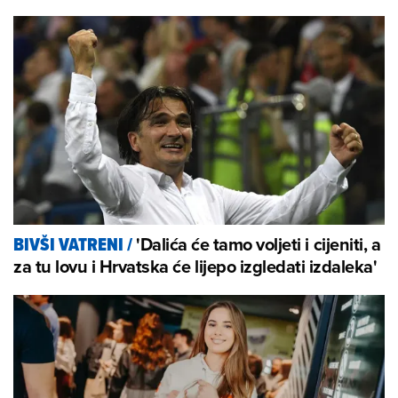
'Dalića će tamo voljeti i cijeniti, a
BIVŠI VATRENI
/
za tu lovu i Hrvatska će lijepo izgledati izdaleka'