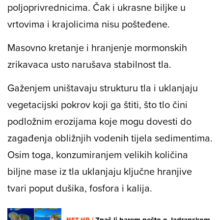
poljoprivrednicima. Čak i ukrasne biljke u
vrtovima i krajolicima nisu pošteđene.
Masovno kretanje i hranjenje mormonskih
zrikavaca usto narušava stabilnost tla.
Gaženjem uništavaju strukturu tla i uklanjaju
vegetacijski pokrov koji ga štiti, što tlo čini
podložnim erozijama koje mogu dovesti do
zagađenja obližnjih vodenih tijela sedimentima.
Osim toga, konzumiranjem velikih količina
biljne mase iz tla uklanjaju ključne hranjive
tvari poput dušika, fosfora i kalija.
NET.HR /
Znaš li barem nešto o Jadranskom