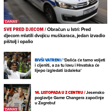
Obračun u Istri: Pred
SVE PRED DJECOM
/
djecom mlatili dvojicu muškaraca, jedan izvadio
pištolj i opalio
BIVŠI VATRENI
/
'Dalića će tamo voljeti
i cijeniti, a za tu lovu i Hrvatska će
lijepo izgledati izdaleka'
14. LISTOPADA U Z CENTRU
/
Jesensko
poglavlje Game Changera započinje
u Zagrebu!