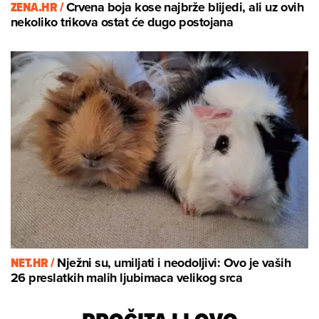
ZENA.HR /
Crvena boja kose najbrže blijedi, ali uz ovih
nekoliko trikova ostat će dugo postojana
NET.HR /
Nježni su, umiljati i neodoljivi: Ovo je vaših
26 preslatkih malih ljubimaca velikog srca