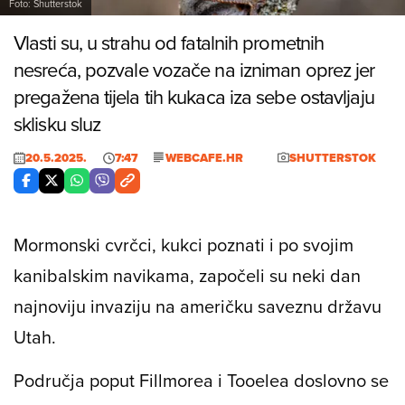
Foto: Shutterstok
Vlasti su, u strahu od fatalnih prometnih
nesreća, pozvale vozače na izniman oprez jer
pregažena tijela tih kukaca iza sebe ostavljaju
sklisku sluz
20.5.2025.
7:47
WEBCAFE.HR
SHUTTERSTOK
Mormonski cvrčci, kukci poznati i po svojim
kanibalskim navikama, započeli su neki dan
najnoviju invaziju na američku saveznu državu
Utah.
Područja poput Fillmorea i Tooelea doslovno se