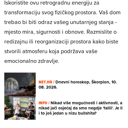
Iskoristite ovu retrogradnu energiju za
transformaciju svog fizičkog prostora. Vaš dom
trebao bi biti odraz vašeg unutarnjeg stanja -
mjesto mira, sigurnosti i obnove. Razmislite o
redizajnu ili reorganizaciji prostora kako biste
stvorili atmosferu koja podržava vaše
emocionalno zdravlje.
NET.HR /
Dnevni horoskop, Škorpion, 10.
08. 2026.
INFO /
Nikad više mogućnosti i aktivnosti, a
nikad jači osjećaj da smo negdje 'falili'. Je li
i to još jedan u nizu bullshita?