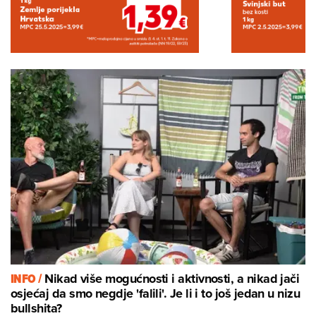
INFO /
Nikad više mogućnosti i aktivnosti, a nikad jači
osjećaj da smo negdje 'falili'. Je li i to još jedan u nizu
bullshita?