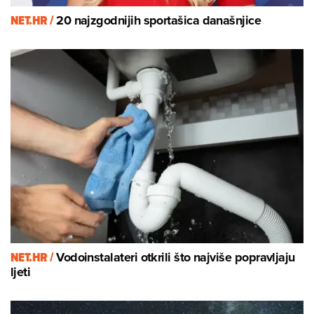
NET.HR /
20 najzgodnijih sportašica današnjice
NET.HR /
Vodoinstalateri otkrili što najviše popravljaju
ljeti