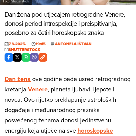
Foto: Shutterstock
Dan žena pod utjecajem retrogradne Venere,
donosi period introspekcije i preispitivanja,
posebno za četiri horoskopska znaka
7.3.2025.
19:45
ANTONELA IŠTVAN
SHUTTERSTOCK
Dan žena
ove godine pada usred retrogradnog
kretanja
Venere
, planeta ljubavi, ljepote i
novca. Ovo rijetko preklapanje astroloških
događaja i međunarodnog praznika
posvećenog ženama donosi jedinstvenu
energiju koja utječe na sve
horoskopske