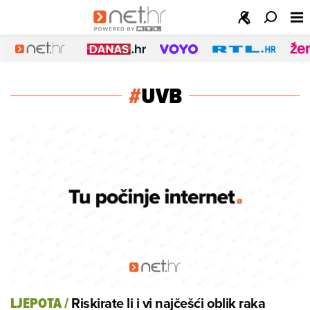
#
UVB
Riskirate li i vi najčešći oblik raka
LJEPOTA
/