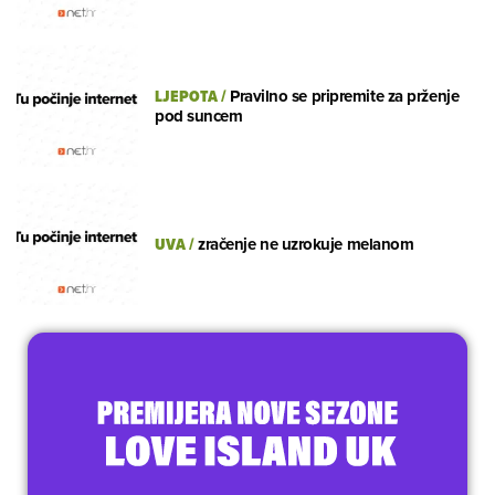
LJEPOTA
/
Pravilno se pripremite za prženje
pod suncem
UVA
/
zračenje ne uzrokuje melanom