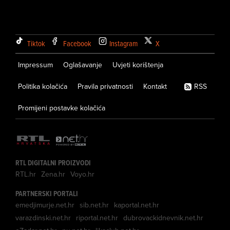
Tiktok
Facebook
Instagram
X
Impressum
Oglašavanje
Uvjeti korištenja
Politika kolačića
Pravila privatnosti
Kontakt
RSS
Promijeni postavke kolačića
RTL DIGITALNI PROIZVODI
RTL.hr
Zena.hr
Voyo.hr
PARTNERSKI PORTALI
emedjimurje.net.hr
sib.net.hr
kaportal.net.hr
varazdinski.net.hr
riportal.net.hr
dubrovackidnevnik.net.hr