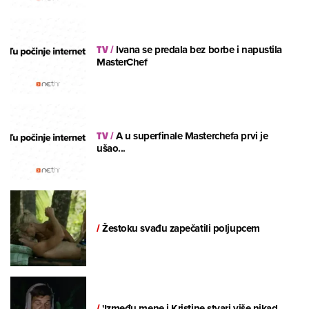
TV
/
Ivana se predala bez borbe i napustila
MasterChef
TV
/
A u superfinale Masterchefa prvi je
ušao...
/
Žestoku svađu zapečatili poljupcem
/
'Između mene i Kristine stvari više nikad