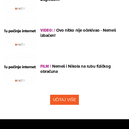
VIDEO:
/
Ovo nitko nije očekivao - Nemeš
izbačen!
FILM
/
Nemeš i Nikola na rubu fizičkog
obračuna
UČITAJ VIŠE