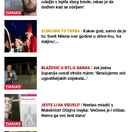
udaljio s ispita zbog brade, rekao je da
dođem kad se obrijem'
KLINCIMA TO TREBA
/
Kakav god, samo da je
tu: Sveti Nikola ove godine u drive-inu, 'na
daljinu'....
BLAŽEVIĆ U RTL-U DANAS
/
Još jedna
županija uvodi strože mjere: 'Skraćujemo rad
ugostiteljskih objekata...'
JESTE LI GA VIDJELI?
/
Nestao mladić s
Malešnice! Očajna majka: 'Večerao je i otišao.
Nema ga već šest dana'