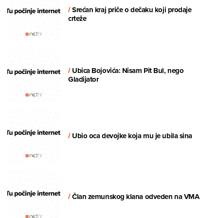
/
Srećan kraj priče o dečaku koji prodaje
crteže
/
Ubica Bojovića: Nisam Pit Bul, nego
Gladijator
/
Ubio oca devojke koja mu je ubila sina
/
Član zemunskog klana odveden na VMA