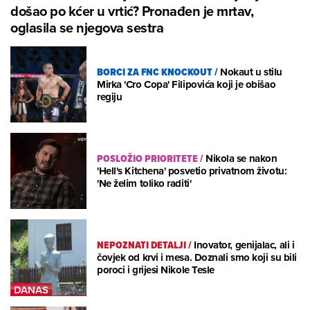
došao po kćer u vrtić? Pronađen je mrtav,
oglasila se njegova sestra
BORCI ZA FNC KNOCKOUT
/
Nokaut u stilu
Mirka 'Cro Copa' Filipovića koji je obišao
regiju
POSLOŽIO PRIORITETE
/
Nikola se nakon
'Hell's Kitchena' posvetio privatnom životu:
'Ne želim toliko raditi'
NEPOZNATI DETALJI
/
Inovator, genijalac, ali i
čovjek od krvi i mesa. Doznali smo koji su bili
poroci i grijesi Nikole Tesle