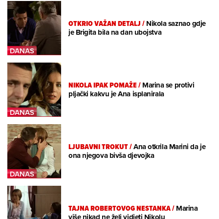
OTKRIO VAŽAN DETALJ
/
Nikola saznao gdje
je Brigita bila na dan ubojstva
NIKOLA IPAK POMAŽE
/
Marina se protivi
pljački kakvu je Ana isplanirala
LJUBAVNI TROKUT
/
Ana otkrila Marini da je
ona njegova bivša djevojka
TAJNA ROBERTOVOG NESTANKA
/
Marina
više nikad ne želi vidjeti Nikolu