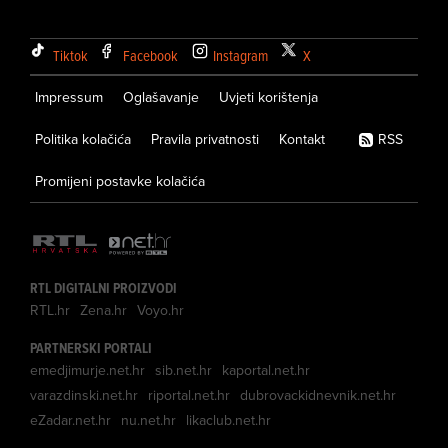
Tiktok
Facebook
Instagram
X
Impressum
Oglašavanje
Uvjeti korištenja
Politika kolačića
Pravila privatnosti
Kontakt
RSS
Promijeni postavke kolačića
RTL DIGITALNI PROIZVODI
RTL.hr
Zena.hr
Voyo.hr
PARTNERSKI PORTALI
emedjimurje.net.hr
sib.net.hr
kaportal.net.hr
varazdinski.net.hr
riportal.net.hr
dubrovackidnevnik.net.hr
eZadar.net.hr
nu.net.hr
likaclub.net.hr