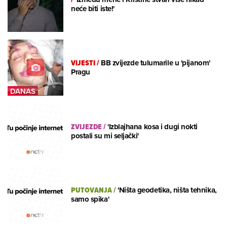
neće biti iste!'
VIJESTI
/
BB zvijezde tulumarile u 'pijanom'
Pragu
ZVIJEZDE
/
'Izblajhana kosa i dugi nokti
postali su mi seljački'
PUTOVANJA
/
'Ništa geodetika, ništa tehnika,
samo spika'