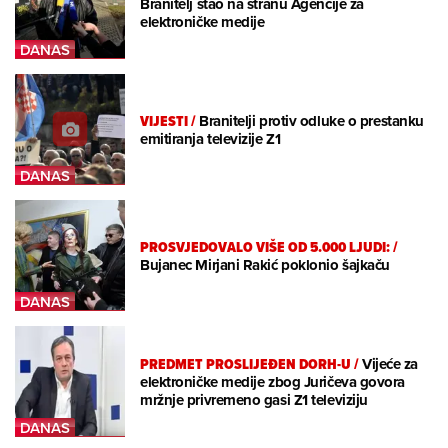
Branitelj stao na stranu Agencije za
elektroničke medije
VIJESTI
/
Branitelji protiv odluke o prestanku
emitiranja televizije Z1
PROSVJEDOVALO VIŠE OD 5.000 LJUDI:
/
Bujanec Mirjani Rakić poklonio šajkaču
PREDMET PROSLIJEĐEN DORH-U
/
Vijeće za
elektroničke medije zbog Juričeva govora
mržnje privremeno gasi Z1 televiziju