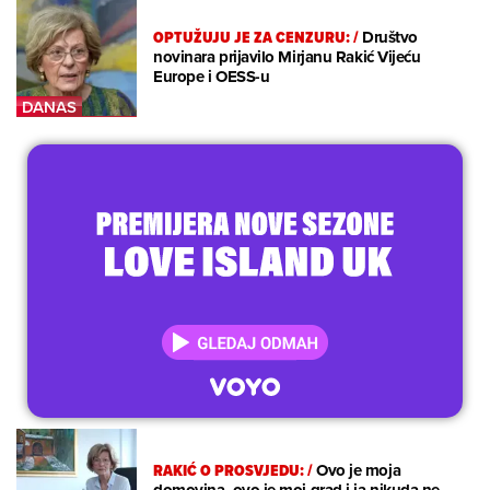
OPTUŽUJU JE ZA CENZURU:
/
Društvo
novinara prijavilo Mirjanu Rakić Vijeću
Europe i OESS-u
RAKIĆ O PROSVJEDU:
/
Ovo je moja
domovina, ovo je moj grad i ja nikuda ne