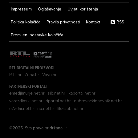
Impressum
Oglašavanje
Uvjeti korištenja
Politika kolačića
Pravila privatnosti
Kontakt
RSS
Promijeni postavke kolačića
RTL DIGITALNI PROIZVODI
RTL.hr
Zena.hr
Voyo.hr
PARTNERSKI PORTALI
emedjimurje.net.hr
sib.net.hr
kaportal.net.hr
varazdinski.net.hr
riportal.net.hr
dubrovackidnevnik.net.hr
eZadar.net.hr
nu.net.hr
likaclub.net.hr
©
2025
. Sva prava pridržana.