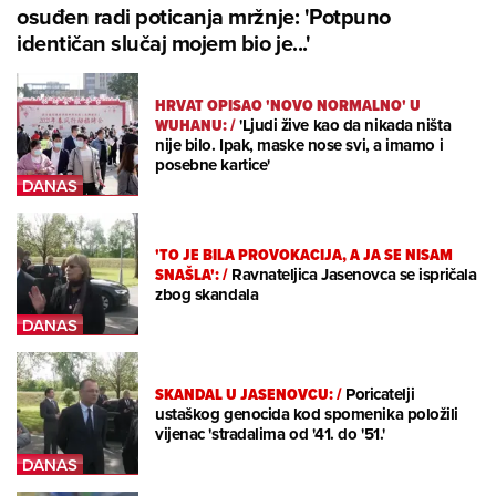
osuđen radi poticanja mržnje: 'Potpuno
identičan slučaj mojem bio je...'
HRVAT OPISAO 'NOVO NORMALNO' U
WUHANU:
/
'Ljudi žive kao da nikada ništa
nije bilo. Ipak, maske nose svi, a imamo i
posebne kartice'
'TO JE BILA PROVOKACIJA, A JA SE NISAM
SNAŠLA':
/
Ravnateljica Jasenovca se ispričala
zbog skandala
SKANDAL U JASENOVCU:
/
Poricatelji
ustaškog genocida kod spomenika položili
vijenac 'stradalima od '41. do '51.'