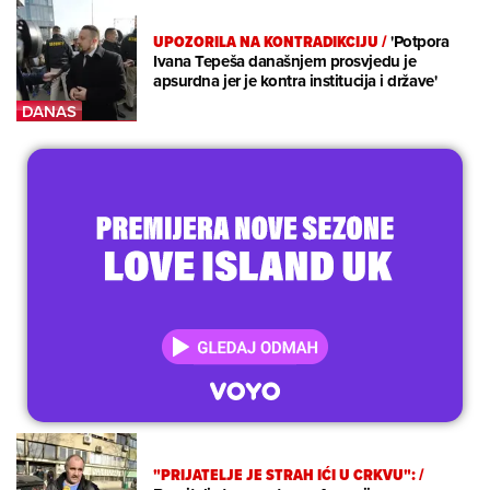
UPOZORILA NA KONTRADIKCIJU
/
'Potpora
Ivana Tepeša današnjem prosvjedu je
apsurdna jer je kontra institucija i države'
"PRIJATELJE JE STRAH IĆI U CRKVU":
/