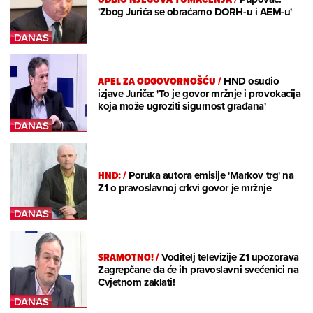
'Zbog Juriča se obraćamo DORH-u i AEM-u'
APEL ZA ODGOVORNOŠĆU
/
HND osudio
izjave Juriča: 'To je govor mržnje i provokacija
koja može ugroziti sigurnost građana'
HND:
/
Poruka autora emisije 'Markov trg' na
Z1 o pravoslavnoj crkvi govor je mržnje
SRAMOTNO!
/
Voditelj televizije Z1 upozorava
Zagrepčane da će ih pravoslavni svećenici na
Cvjetnom zaklati!