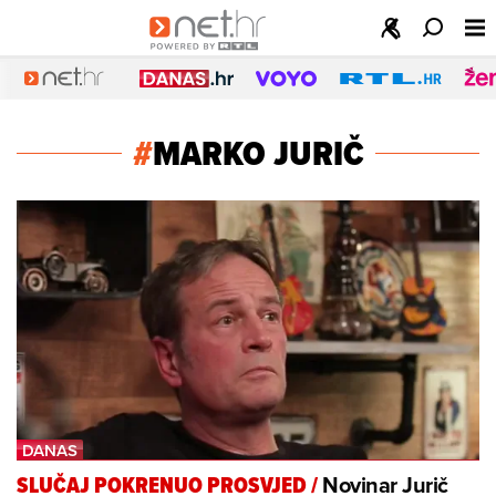
#
MARKO JURIČ
Novinar Jurič
SLUČAJ POKRENUO PROSVJED
/