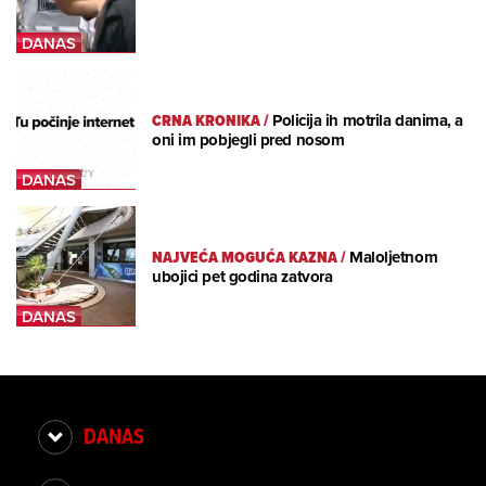
CRNA KRONIKA
/
Policija ih motrila danima, a
oni im pobjegli pred nosom
NAJVEĆA MOGUĆA KAZNA
/
Maloljetnom
ubojici pet godina zatvora
DANAS