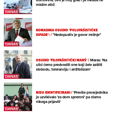
mislim otići
KOMADINA OSUDIO 'POLUFAŠISTIČKE
ISPADE':
/
"Nedopustiv je govor mržnje"
OSUDIO 'FILOFAŠISTIČKI MARŠ'
/
Maras: 'Na
ulici ćemo predvoditi one koji žele zaštiti
slobodu, toleranciju i antifašizam'
NISU IDENTIFICIRANI
/
'Previše prosvjednika
je uzvikivalo 'za dom spremni' pa nismo
nikoga prijavili'