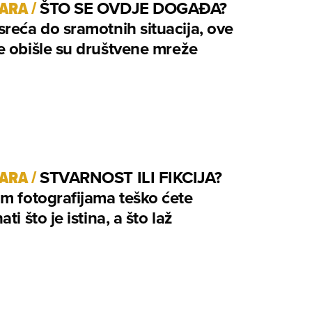
TARA
/
ŠTO SE OVDJE DOGAĐA?
reća do sramotnih situacija, ove
 obišle su društvene mreže
TARA
/
STVARNOST ILI FIKCIJA?
m fotografijama teško ćete
ti što je istina, a što laž