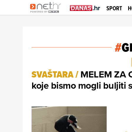
SPORT
H
#
G
MELEM ZA OČI
SVAŠTARA
/
koje bismo mogli buljiti 