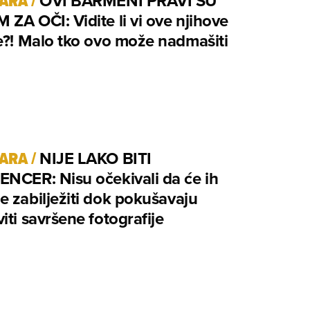
TARA
/
OVI BARMENI PRAVI SU
ZA OČI: Vidite li vi ove njihove
e?! Malo tko ovo može nadmašiti
TARA
/
NIJE LAKO BITI
NCER: Nisu očekivali da će ih
 zabilježiti dok pokušavaju
iti savršene fotografije