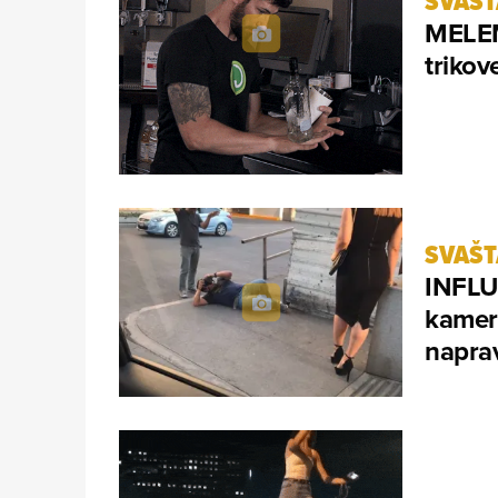
SVAŠ
MELEM 
trikov
SVAŠ
INFLUE
kamere
naprav