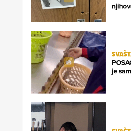
njihov
SVAŠ
POSA
je samo