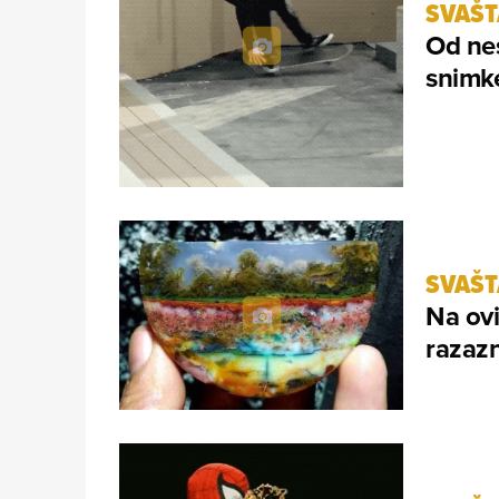
SVAŠ
Od nes
snimke
SVAŠ
Na ovi
razazna