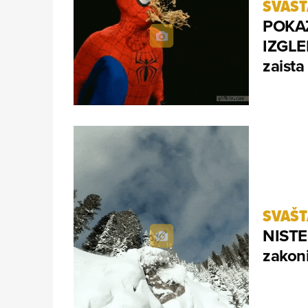
SVAŠ
POKA
IZGLED
zaista
SVAŠ
NISTE 
zakoni