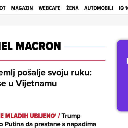
OT
MAGAZIN
WEBCAFE
ŽENA
AUTOMOBILI
IQ 
EL MACRON
mlj pošalje svoju ruku:
še u Vijetnamu
ĆE MLADIH UBIJENO'
/
Trump
o Putina da prestane s napadima