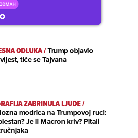
ESNA ODLUKA
/
Trump objavio
vijest, tiče se Tajvana
RAFIJA ZABRINULA LJUDE
/
iozna modrica na Trumpovoj ruci:
bolestan? Je li Macron kriv? Pitali
tručnjaka