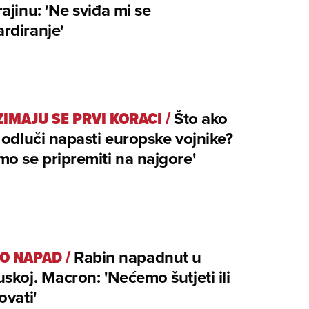
ajinu: 'Ne sviđa mi se
rdiranje'
IMAJU SE PRVI KORACI
/
Što ako
 odluči napasti europske vojnike?
o se pripremiti na najgore'
O NAPAD
/
Rabin napadnut u
skoj. Macron: 'Nećemo šutjeti ili
ovati'