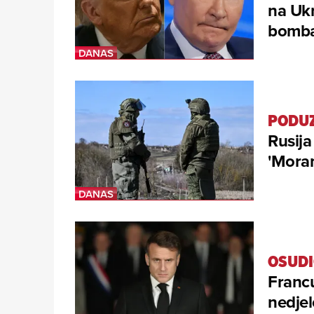
na Ukr
bomba
PODUZ
Rusija
'Moram
OSUDI
Francu
nedjel