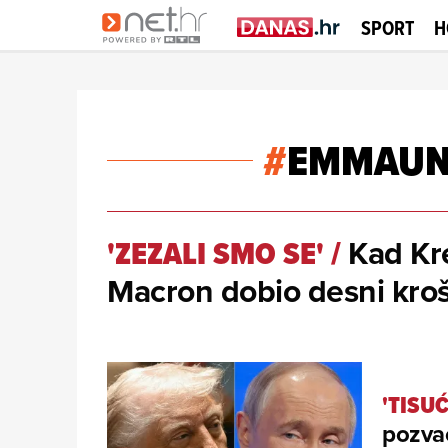
SPORT
H
#
EMMAUN
Kad Kre
'ZEZALI SMO SE'
/
Macron dobio desni kro
'TISU
pozva