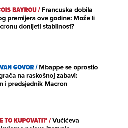
OIS BAYROU
/
Francuska dobila
og premijera ove godine: Može li
ronu donijeti stabilnost?
IVAN GOVOR
/
Mbappe se oprostio
grača na raskošnoj zabavi:
n i predsjednik Macron
ĆE TO KUPOVATI?'
/
Vučićeva