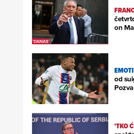
FRANC
četvrt
on Mac
EMOT
od sui
Pozva
'TKO 