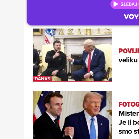
POVIJ
veliku 
FOTOG
Mister
Je li 
smo s