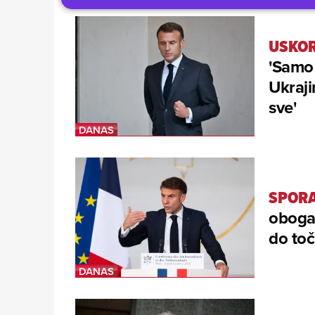
USKOR
'Samo 
Ukrajin
sve'
SPORA
obogać
do toč