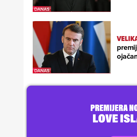
VELIK
premij
ojačam