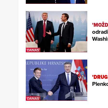
'MOŽD
odradi
Washi
'DRUG
Plenko