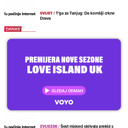
SVIJET
/
T'ga za Tanjug: Da komšiji crkne
Drava
ZVIJEZDE
/
Šest mjeseci skrivala prekid s