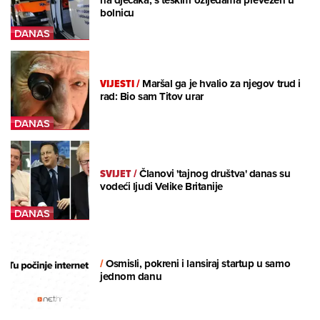
na dječaka, s teškim ozljedama prevezen u
bolnicu
VIJESTI
/
Maršal ga je hvalio za njegov trud i
rad: Bio sam Titov urar
SVIJET
/
Članovi 'tajnog društva' danas su
vodeći ljudi Velike Britanije
/
Osmisli, pokreni i lansiraj startup u samo
jednom danu