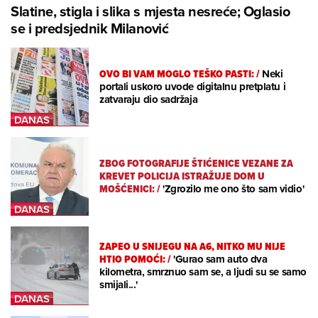
Slatine, stigla i slika s mjesta nesreće; Oglasio
se i predsjednik Milanović
OVO BI VAM MOGLO TEŠKO PASTI:
/
Neki
portali uskoro uvode digitalnu pretplatu i
zatvaraju dio sadržaja
ZBOG FOTOGRAFIJE ŠTIĆENICE VEZANE ZA
KREVET POLICIJA ISTRAŽUJE DOM U
MOŠĆENICI:
/
'Zgrozilo me ono što sam vidio'
ZAPEO U SNIJEGU NA A6, NITKO MU NIJE
HTIO POMOĆI:
/
'Gurao sam auto dva
kilometra, smrznuo sam se, a ljudi su se samo
smijali...'