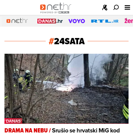
#
24SATA
Srušio se hrvatski MiG kod
DRAMA NA NEBU
/