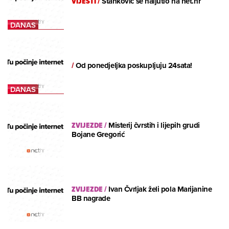
VIJESTI
/
Stanković se naljutio na net.hr
/
Od ponedjeljka poskupljuju 24sata!
ZVIJEZDE
/
Misterij čvrstih i lijepih grudi
Bojane Gregorić
ZVIJEZDE
/
Ivan Čvrljak želi pola Marijanine
BB nagrade