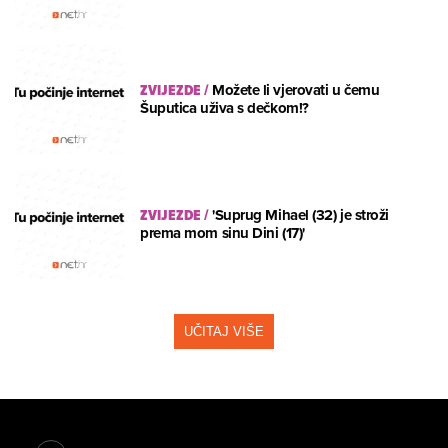
ZVIJEZDE
/
Možete li vjerovati u čemu
Šuputica uživa s dečkom!?
ZVIJEZDE
/
'Suprug Mihael (32) je stroži
prema mom sinu Dini (17)'
UČITAJ VIŠE