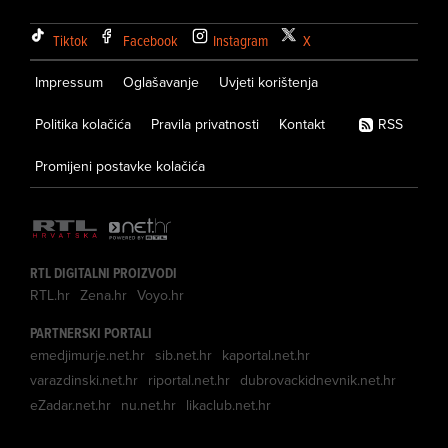
Tiktok
Facebook
Instagram
X
Impressum
Oglašavanje
Uvjeti korištenja
Politika kolačića
Pravila privatnosti
Kontakt
RSS
Promijeni postavke kolačića
RTL DIGITALNI PROIZVODI
RTL.hr
Zena.hr
Voyo.hr
PARTNERSKI PORTALI
emedjimurje.net.hr
sib.net.hr
kaportal.net.hr
varazdinski.net.hr
riportal.net.hr
dubrovackidnevnik.net.hr
eZadar.net.hr
nu.net.hr
likaclub.net.hr