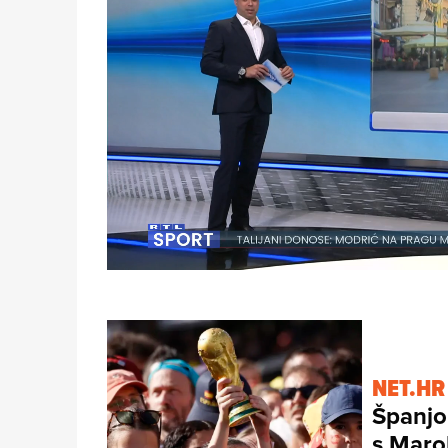
Loaded
:
7.41%
/
Unmute
NET.HR
Španjol
s Mar