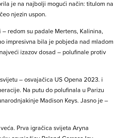
ila je na najbolji mogući način: titulom na
očeo njezin uspon.
i – redom su padale Mertens, Kalinina,
o impresivna bila je pobjeda nad mladom
ajveći izazov dosad – polufinale protiv
 svijetu – osvajačica US Opena 2023. i
neracije. Na putu do polufinala u Parizu
 sunarodnjakinje Madison Keys. Jasno je –
 veća. Prva igračica svijeta Aryna