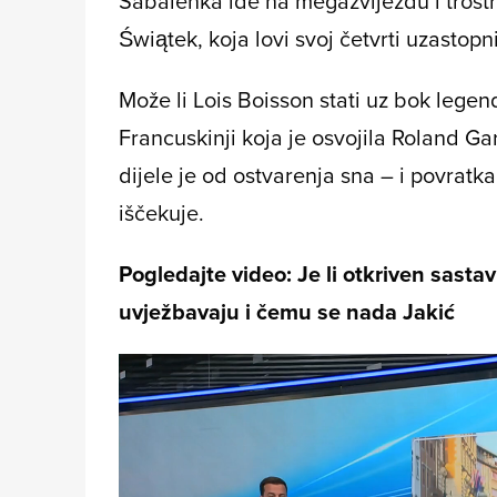
Sabalenka ide na megazvijezdu i trost
Świątek, koja lovi svoj četvrti uzastopn
Može li Lois Boisson stati uz bok legen
Francuskinji koja je osvojila Roland G
dijele je od ostvarenja sna – i povratk
iščekuje.
Pogledajte video: Je li otkriven sastav
uvježbavaju i čemu se nada Jakić