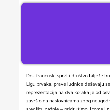
Dok francuski sport i društvo bilježe 
Ligu prvaka, prave ludnice dešavaju 
reprezentacija na dva koraka je od osv
završio na naslovnicama zbog neugodno
središtu pažnje – pridružimo li tome i n