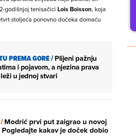
22-godišnjoj tenisačici
Lois Boisson
, koja
etvrt stoljeća ponovno dočeka domaću
TU PREMA GORE
/
Plijeni pažnju
atima i pojavom, a njezina prava
leži u jednoj stvari
 /
Modrić prvi put zaigrao u novoj
: Pogledajte kakav je doček dobio