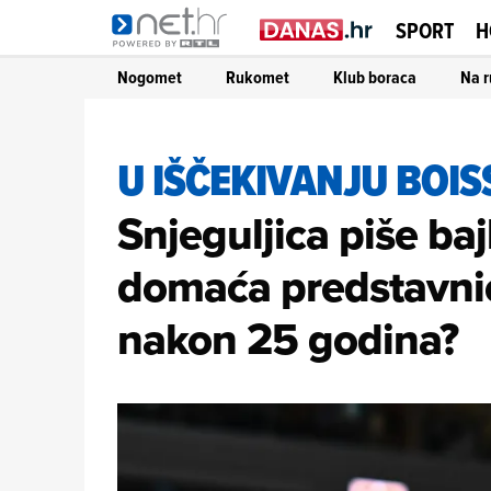
SPORT
H
Nogomet
Rukomet
Klub boraca
Na r
U IŠČEKIVANJU BOI
Snjeguljica piše baj
domaća predstavnic
nakon 25 godina?