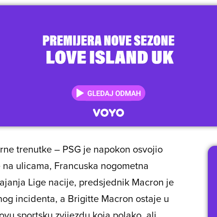
burne trenutke – PSG je napokon osvojio
se na ulicama, Francuska nogometna
ajanja Lige nacije, predsjednik Macron je
g incidenta, a Brigitte Macron ostaje u
ovu sportsku zvijezdu koja polako, ali