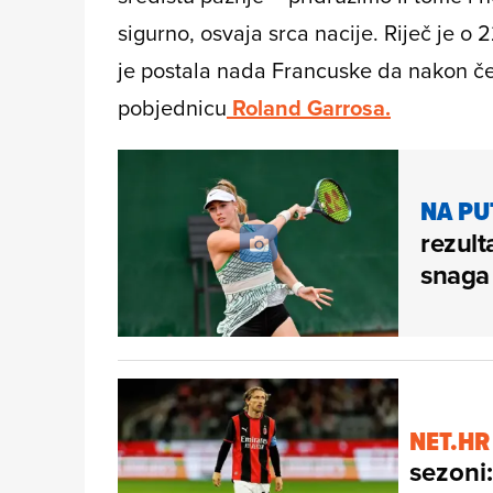
sigurno, osvaja srca nacije. Riječ je o 
je postala nada Francuske da nakon č
pobjednicu
Roland Garrosa.
NA PU
rezult
snaga 
NET.HR
sezoni