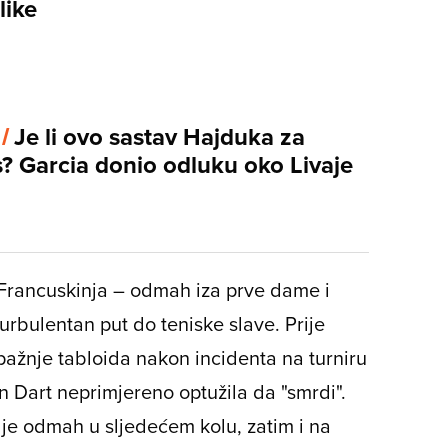
like
 /
Je li ovo sastav Hajduka za
s? Garcia donio odluku oko Livaje
 Francuskinja – odmah iza prve dame i
urbulentan put do teniske slave. Prije
ažnje tabloida nakon incidenta na turniru
n Dart neprimjereno optužila da "smrdi".
 je odmah u sljedećem kolu, zatim i na