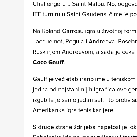
Challengeru u Saint Malou. No, odgovor
ITF turniru u Saint Gaudens, čime je p
Na Roland Garrosu igra u životnoj form
Jacquemot, Pegula i Andreeva. Posebn
Ruskinjom Andreevom, a sada je čeka n
Coco Gauff
.
Gauff je već etablirano ime u teniskom
jedna od najstabilnijih igračica ove ge
izgubila je samo jedan set, i to protiv
Amerikanka igra tenis karijere.
S druge strane ždrijeba napetost je još