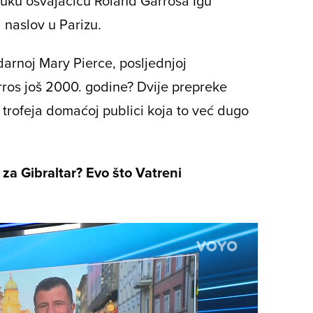
ruku osvajačicu Roland Garrosa Igu
i naslov u Parizu.
darnoj Mary Pierce, posljednjoj
arros još 2000. godine? Dvije prepreke
a trofeja domaćoj publici koja to već dugo
 za Gibraltar? Evo što Vatreni