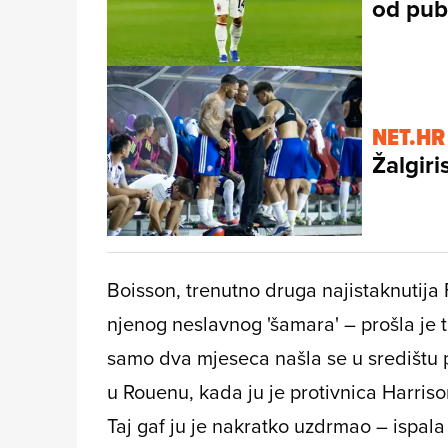
od pub
NET.HR
Žalgiri
Boisson, trenutno druga najistaknutija
njenog neslavnog 'šamara' – prošla je t
samo dva mjeseca našla se u središtu p
u Rouenu, kada ju je protivnica Harriso
Taj gaf ju je nakratko uzdrmao – ispala