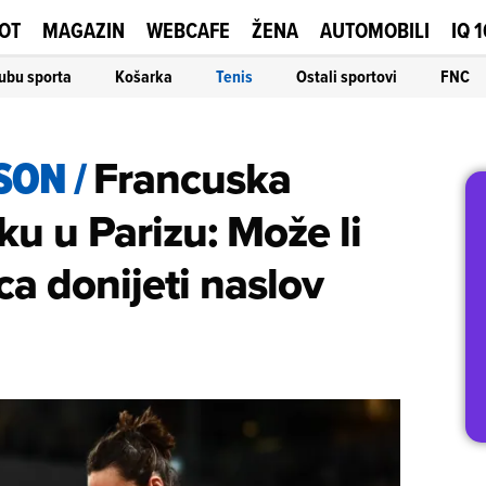
OT
MAGAZIN
WEBCAFE
ŽENA
AUTOMOBILI
IQ 
ubu sporta
Košarka
Tenis
Ostali sportovi
FNC
SSON
/
Francuska
ku u Parizu: Može li
a donijeti naslov