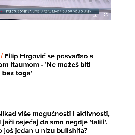
Picture-
Fullscreen
in-
Picture
 /
Filip Hrgović se posvađao s
m Itaumom - 'Ne možeš biti
 bez toga'
Nikad više mogućnosti i aktivnosti,
 jači osjećaj da smo negdje 'falili'.
 to još jedan u nizu bullshita?