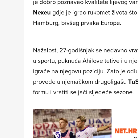
je dobro poznavao kvalitete lijevog va
Nexeu
gdje je igrao rukomet života što
Hamburg, bivšeg prvaka Europe.
Nažalost, 27-godišnjak se nedavno vra
u sportu, puknuća Ahilove tetive i u n
igrače na njegovu poziciju. Zato je od
provede u njemačkom drugoligašu
Tu
formu i vratiti se jači sljedeće sezone.
NET.HR