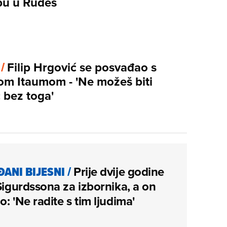
u u Rudeš
 /
Filip Hrgović se posvađao s
m Itaumom - 'Ne možeš biti
 bez toga'
ĐANI BIJESNI
/
Prije dvije godine
 Sigurdssona za izbornika, a on
o: 'Ne radite s tim ljudima'