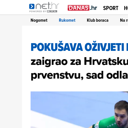
SPORT
H
Nogomet
Rukomet
Klub boraca
Na r
POKUŠAVA OŽIVJETI
zaigrao za Hrvatsk
prvenstvu, sad odla