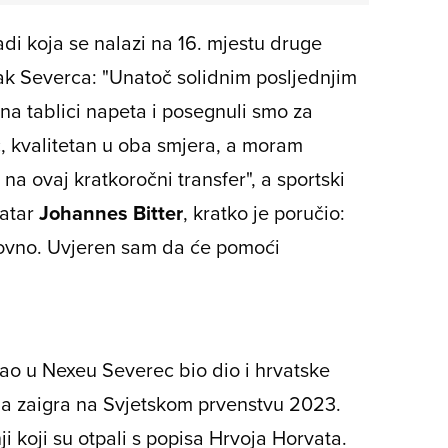
adi koja se nalazi na 16. mjestu druge
k Severca: "Unatoč solidnim posljednjim
 na tablici napeta i posegnuli smo za
č, kvalitetan u oba smjera, a moram
a na ovaj kratkoročni transfer", a sportski
ratar
Johannes Bitter
, kratko je poručio:
dovno. Uvjeren sam da će pomoći
rao u Nexeu Severec bio dio i hrvatske
da zaigra na Svjetskom prvenstvu 2023.
ji koji su otpali s popisa Hrvoja Horvata.