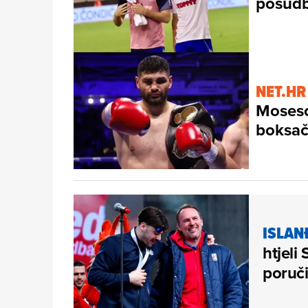
posudb
NET.HR
Moseso
boksač
ISLAN
htjeli
poruči