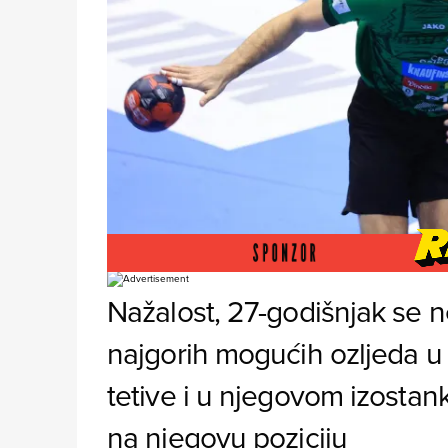
Foto: Davor Javorovic/PIXSELL
Nažalost, 27-godišnjak se 
najgorih mogućih ozljeda u
tetive i u njegovom izostan
na njegovu poziciju