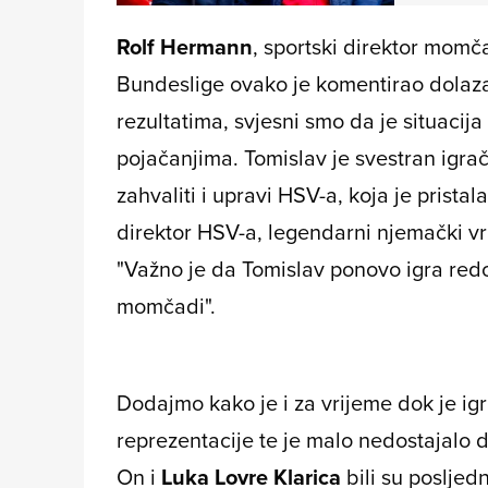
Rolf Hermann
, sportski direktor momč
Bundeslige ovako je komentirao dolaza
rezultatima, svjesni smo da je situacija
pojačanjima. Tomislav je svestran igra
zahvaliti i upravi HSV-a, koja je pristal
direktor HSV-a, legendarni njemački v
"Važno je da Tomislav ponovo igra re
momčadi".
Dodajmo kako je i za vrijeme dok je ig
reprezentacije te je malo nedostajalo 
On i
Luka Lovre Klarica
bili su posljedn