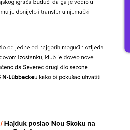
njskog igrača budući da ga je vodio u
 mu je donijelo i transfer u njemački
tio od jedne od najgorih mogućih ozljeda
jegovom izostanku, klub je doveo nove
lučeno da Severec drugi dio sezone
S N-Lübbecke
u kako bi pokušao uhvatiti
 /
Hajduk poslao Nou Skoku na