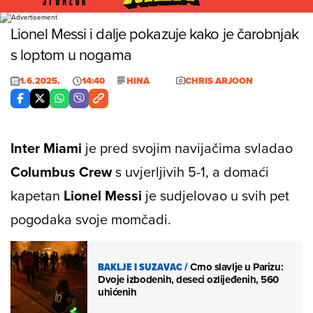
Foto: Chris Arjoon
Lionel Messi i dalje pokazuje kako je čarobnjak
s loptom u nogama
1.6.2025.
14:40
HINA
CHRIS ARJOON
Inter Miami
je pred svojim navijačima svladao
Columbus Crew
s uvjerljivih 5-1, a domaći
kapetan
Lionel Messi
je sudjelovao u svih pet
pogodaka svoje momčadi.
BAKLJE I SUZAVAC
/
Crno slavlje u Parizu:
Dvoje izbodenih, deseci ozlijeđenih, 560
uhićenih