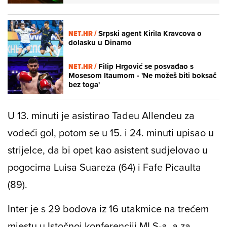
NET.HR /
Srpski agent Kirila Kravcova o
dolasku u Dinamo
NET.HR /
Filip Hrgović se posvađao s
Mosesom Itaumom - 'Ne možeš biti boksač
bez toga'
U 13. minuti je asistirao Tadeu Allendeu za
vodeći gol, potom se u 15. i 24. minuti upisao u
strijelce, da bi opet kao asistent sudjelovao u
pogocima Luisa Suareza (64) i Fafe Picaulta
(89).
Inter je s 29 bodova iz 16 utakmice na trećem
mjestu u Istočnoj konferenciji MLS-a, a za