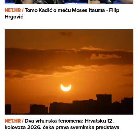
NET.HR /
Tomo Kadić o meču Moses Itauma - Filip
Hrgović
NET.HR /
Dva vrhunska fenomena: Hrvatsku 12.
kolovoza 2026. čeka prava svemirska predstava