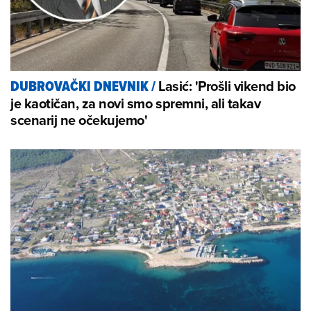
Lasić: 'Prošli vikend bio
DUBROVAČKI DNEVNIK
/
je kaotičan, za novi smo spremni, ali takav
scenarij ne očekujemo'