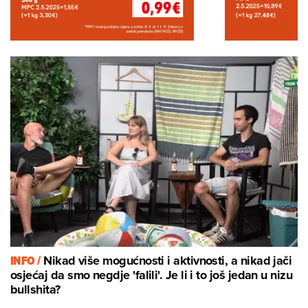
INFO /
Nikad više mogućnosti i aktivnosti, a nikad jači
osjećaj da smo negdje 'falili'. Je li i to još jedan u nizu
bullshita?