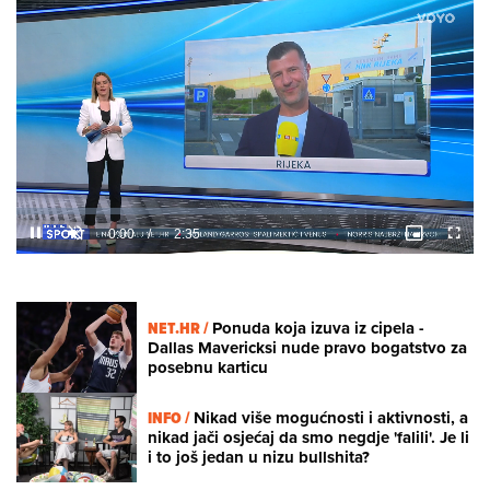
Loaded
:
9.50%
/
Unmute
NET.HR /
Ponuda koja izuva iz cipela -
Dallas Mavericksi nude pravo bogatstvo za
posebnu karticu
INFO /
Nikad više mogućnosti i aktivnosti, a
nikad jači osjećaj da smo negdje 'falili'. Je li
i to još jedan u nizu bullshita?