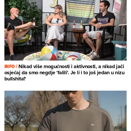
INFO /
Nikad više mogućnosti i aktivnosti, a nikad jači
osjećaj da smo negdje 'falili'. Je li i to još jedan u nizu
bullshita?