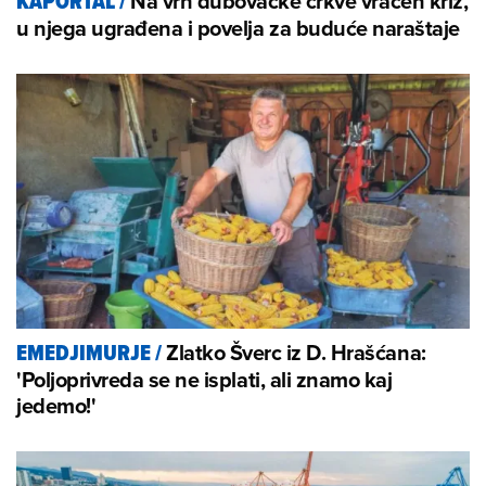
Na vrh dubovačke crkve vraćen križ,
KAPORTAL
/
u njega ugrađena i povelja za buduće naraštaje
Zlatko Šverc iz D. Hrašćana:
EMEDJIMURJE
/
'Poljoprivreda se ne isplati, ali znamo kaj
jedemo!'