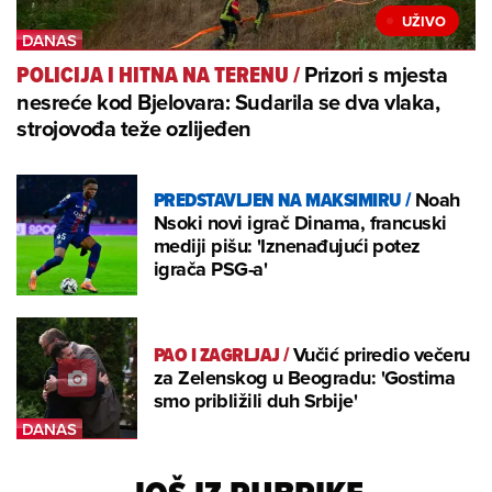
Prizori s mjesta
POLICIJA I HITNA NA TERENU
/
nesreće kod Bjelovara: Sudarila se dva vlaka,
strojovođa teže ozlijeđen
PREDSTAVLJEN NA MAKSIMIRU
/
Noah
Nsoki novi igrač Dinama, francuski
mediji pišu: 'Iznenađujući potez
igrača PSG-a'
PAO I ZAGRLJAJ
/
Vučić priredio večeru
za Zelenskog u Beogradu: 'Gostima
smo približili duh Srbije'