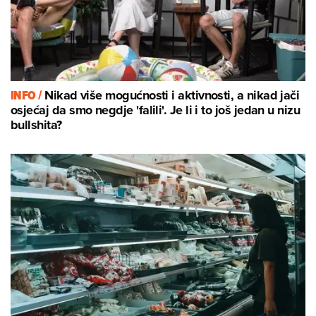
INFO /
Nikad više mogućnosti i aktivnosti, a nikad jači
osjećaj da smo negdje 'falili'. Je li i to još jedan u nizu
bullshita?