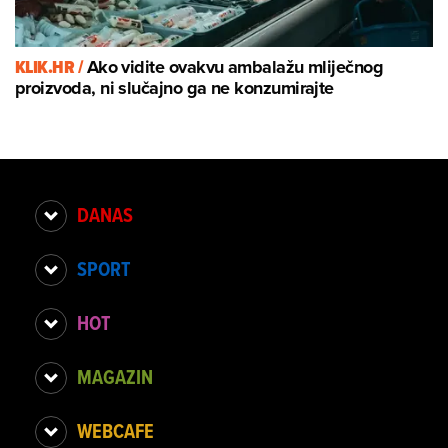
KLIK.HR /
Ako vidite ovakvu ambalažu mliječnog
proizvoda, ni slučajno ga ne konzumirajte
DANAS
SPORT
HOT
MAGAZIN
WEBCAFE