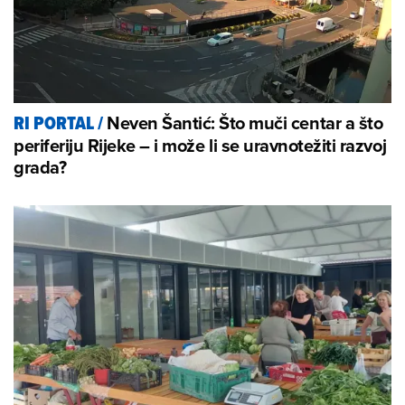
Neven Šantić: Što muči centar a što
RI PORTAL
/
periferiju Rijeke – i može li se uravnotežiti razvoj
grada?