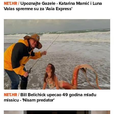
NET.HR /
Upoznajte Gazele - Katarina Mamić i Luna
Valas spremne su za ‘Asia Express’
NET.HR /
Bill Belichick upecao 49 godina mlađu
missicu - 'Nisam predator'