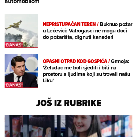
automobilom
NEPRISTUPAČAN TEREN
/
Buknuo požar
u Lećevici: Vatrogasci ne mogu doći
do požarišta, dignuti kanaderi
OPASNI OTPAD KOD GOSPIĆA
/
Grmoja:
'Želudac me boli sjediti i biti na
prostoru s ljudima koji su trovali našu
Liku'
JOŠ IZ RUBRIKE