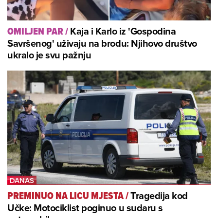
Kaja i Karlo iz 'Gospodina
OMILJEN PAR
/
Savršenog' uživaju na brodu: Njihovo društvo
ukralo je svu pažnju
Tragedija kod
PREMINUO NA LICU MJESTA
/
Učke: Motociklist poginuo u sudaru s