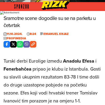
Foto: Profimedia
Sramotne scene dogodile su se na parketu u
četvrtak
11.10.2024.
8:24
EMANUEL KNJAZ
PROFIMEDIA
Turski derbi Eurolige između
Anadolu Efesa
i
Fenerbahčea
pripao je klubu iz Istanbula. Gosti
su slavili ukupnim rezultatom 83-78 I time došli
do druge uzastopne pobjede na početku
sezone. Efes koji vodi hrvatski trener Tomislav
Ivanović tim porazom je na omjeru 1-1.