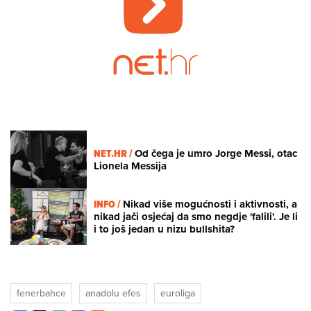
Loaded
:
0.38%
/
Unmute
NET.HR /
Od čega je umro Jorge Messi, otac
Lionela Messija
INFO /
Nikad više mogućnosti i aktivnosti, a
nikad jači osjećaj da smo negdje 'falili'. Je li
i to još jedan u nizu bullshita?
fenerbahce
anadolu efes
euroliga