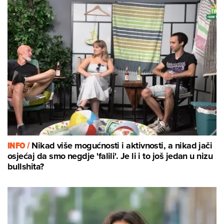
INFO /
Nikad više mogućnosti i aktivnosti, a nikad jači
osjećaj da smo negdje 'falili'. Je li i to još jedan u nizu
bullshita?