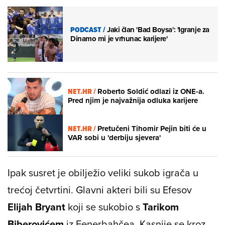
PODCAST
/
Jaki član 'Bad Boysa': 'Igranje za
Dinamo mi je vrhunac karijere'
NET.HR /
Roberto Soldić odlazi iz ONE-a.
Pred njim je najvažnija odluka karijere
NET.HR /
Pretučeni Tihomir Pejin biti će u
VAR sobi u 'derbiju sjevera'
Ipak susret je obilježio veliki sukob igrača u
trećoj četvrtini. Glavni akteri bili su Efesov
Elijah Bryant
koji se sukobio s
Tarikom
Biberovićem
iz Fenerbahčea. Kasnije se kroz