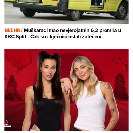
NET.HR /
Muškarac imao nevjerojatnih 6,2 promila u
KBC Split - Čak su i liječnici ostali zatečeni