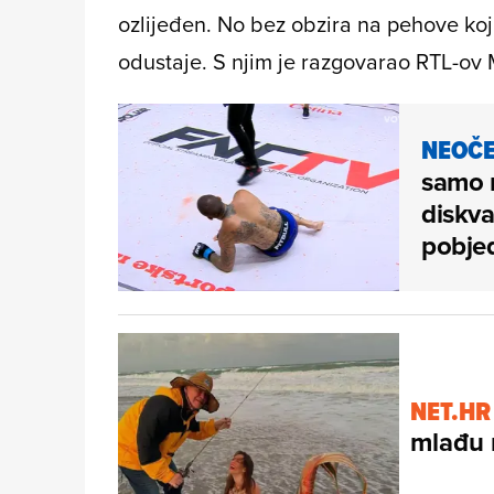
ozlijeđen. No bez obzira na pehove koj
odustaje. S njim je razgovarao RTL-ov
NEOČE
samo 
diskval
pobje
NET.HR
mlađu 