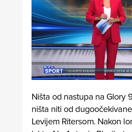
Loaded
:
19.89%
/
Unmute
Ništa od nastupa na Glory 9
ništa niti od dugoočekiva
Levijem Ritersom. Nakon loma