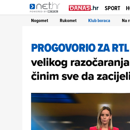
SPORT
H
Nogomet
Rukomet
Klub boraca
Na r
PROGOVORIO ZA RTL
velikog razočaranja
činim sve da zacijel