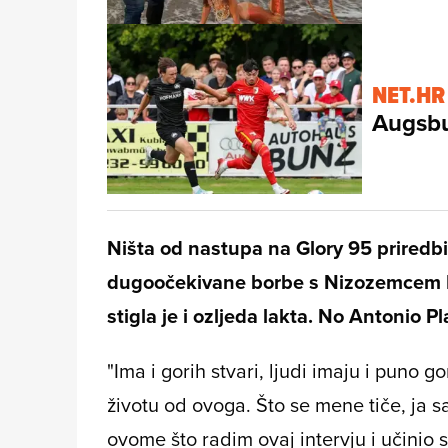
NET.HR
Augsb
Ništa od nastupa na Glory 95 priredbi 
dugoočekivane borbe s Nizozemcem L
stigla je i ozljeda lakta. No Antonio P
"Ima i gorih stvari, ljudi imaju i puno 
životu od ovoga. Što se mene tiče, ja 
ovome što radim ovaj intervju i učinio