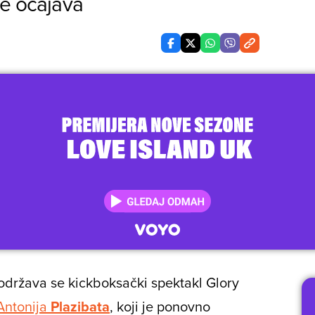
ne očajava
održava se kickboksački spektakl Glory
ntonija
Plazibata
, koji je ponovno