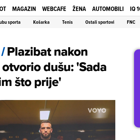
OT
MAGAZIN
WEBCAFE
ŽENA
AUTOMOBILI
IQ 
ubu sporta
Košarka
Tenis
Ostali sportovi
FNC
/
Plazibat nakon
 otvorio dušu: 'Sada
im što prije'