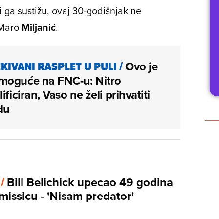
i ga sustižu, ovaj 30-godišnjak ne
 Maro
Miljanić
.
KIVANI RASPLET U PULI
/
Ovo je
moguće na FNC-u: Nitro
ificiran, Vaso ne želi prihvatiti
du
 /
Bill Belichick upecao 49 godina
missicu - 'Nisam predator'