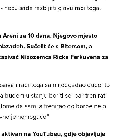
- neću sada razbijati glavu radi toga.
 u Areni za 10 dana. Njegovo mjesto
bzadeh. Sučelit će s Ritersom, a
zazivač Nizozemca Ricka Ferkuvena za
ešava i radi toga sam i odgađao dugo, to
 budem u stanju boriti se, bar trenirati
 tome da sam ja trenirao do borbe ne bi
tavno je nemoguće."
 aktivan na YouTubeu, gdje objavljuje