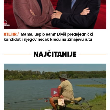
RTL.HR /
'Mama, uspio sam!' Bivši predsjednički
kandidat i njegov nećak kreću na Zmajevu rutu
NAJČITANIJE