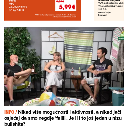
INFO /
Nikad više mogućnosti i aktivnosti, a nikad jači
osjećaj da smo negdje 'falili'. Je li i to još jedan u nizu
bullshita?