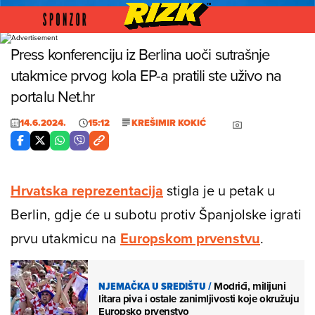
Foto:
Press konferenciju iz Berlina uoči sutrašnje
utakmice prvog kola EP-a pratili ste uživo na
portalu Net.hr
14.6.2024.
15:12
KREŠIMIR KOKIĆ
Hrvatska reprezentacija
stigla je u petak u
Berlin, gdje će u subotu protiv Španjolske igrati
prvu utakmicu na
Europskom prvenstvu
.
NJEMAČKA U SREDIŠTU
/
Modrići, milijuni
litara piva i ostale zanimljivosti koje okružuju
Europsko prvenstvo