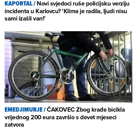
Novi svjedoci ruše policijsku verziju
KAPORTAL
/
incidenta u Karlovcu? 'Klima je radila, ljudi nisu
sami izašli van!'
ČAKOVEC Zbog krađe bicikla
EMEDJIMURJE
/
vrijednog 200 eura završio s devet mjeseci
zatvora