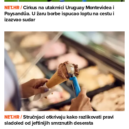
NET.HR /
Cirkus na utakmici Uruguay Montevidea i
Paysandúa. U žaru borbe ispucao loptu na cestu i
izazvao sudar
NET.HR /
Stručnjaci otkrivaju kako razlikovati pravi
sladoled od jeftinijih smrznutih deserata