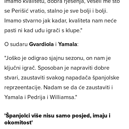
Imamo kvalitetu, dobra rješenja, veseli me što
se Perišić vratio, stalno je sve bolji i bolji.
Imamo stvarno jak kadar, kvaliteta nam neće
pasti ni kad uđu igrači s klupe."
O sudaru
Gvardiola
i
Yamala
:
"Joško je odigrao sjajnu sezonu, on nam je
ključni igrač. Sposoban je napraviti dobre
stvari, zaustaviti svakog napadača španjolske
reprzeentacije. Nadam se da će zaustaviti i
Yamala i Pedrija i Williamsa."
'Španjolci više nisu samo posjed, imaju i
okomitost'