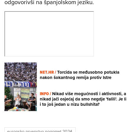
odgovorivši na španjolskom jeziku.
NET.HR /
Torcida se međusobno potukla
nakon šokantnog remija protiv Istre
INFO /
Nikad više mogućnosti i aktivnosti, a
nikad jači osjećaj da smo negdje 'falili'. Je li
i to još jedan u nizu bullshita?
europsko prvenstvo nogomet 2024.