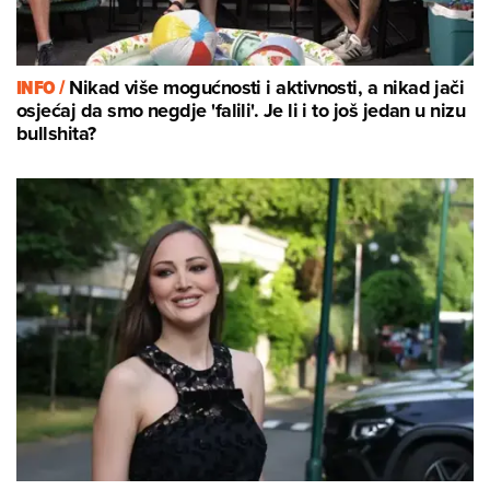
INFO /
Nikad više mogućnosti i aktivnosti, a nikad jači
osjećaj da smo negdje 'falili'. Je li i to još jedan u nizu
bullshita?