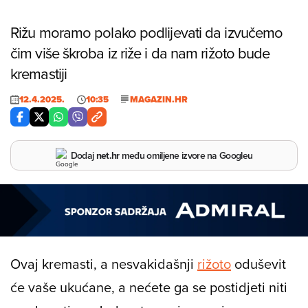
Rižu moramo polako podlijevati da izvučemo
čim više škroba iz riže i da nam rižoto bude
kremastiji
12.4.2025.
10:35
MAGAZIN.HR
Dodaj
net.hr
među omiljene izvore na Googleu
Ovaj kremasti, a nesvakidašnji
rižoto
oduševit
će vaše ukućane, a nećete ga se postidjeti niti