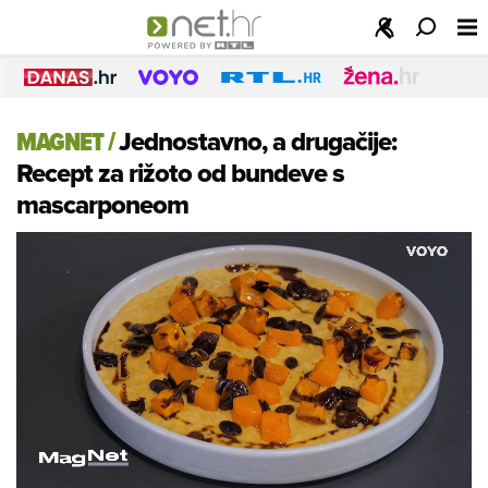
MAGNET
/
Jednostavno, a drugačije:
Recept za rižoto od bundeve s
mascarponeom
Loaded
:
10.43%
/
Unmute