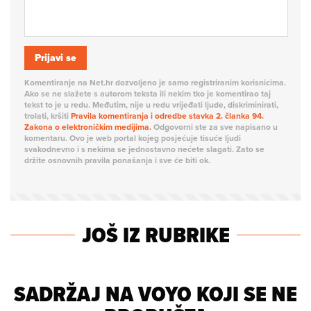
Prijavi se
Komentiranje na Net.hr dozvoljeno je samo registriranim korisnicima.
Ako se ne slažete s autorom teksta ili nekim tko je komentirao taj
tekst to je u redu. Međutim, nije u redu vrijeđati ljude, diskriminirati,
trolati, kršiti
Pravila komentiranja i odredbe stavka 2. članka 94.
Zakona o elektroničkim medijima.
Odgovorni ste za sve napisano u
komentaru. Ovo je web portal kojeg posjećuje tisuće ljudi
svakodnevno i s nekima se jednostavno nećete slagati. Zato se
držite osnovnih pravila ponašanja i sve će biti ok.
JOŠ IZ RUBRIKE
SADRŽAJ NA VOYO KOJI SE NE