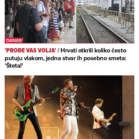
Hrvati otkrili koliko često
'PROĐE VAS VOLJA'
/
putuju vlakom, jedna stvar ih posebno smeta:
'Šteta!'