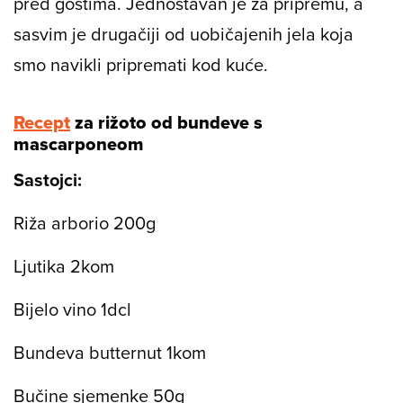
pred gostima. Jednostavan je za pripremu, a
sasvim je drugačiji od uobičajenih jela koja
smo navikli pripremati kod kuće.
Recept
za rižoto od bundeve s
mascarponeom
Sastojci:
Riža arborio 200g
Ljutika 2kom
Bijelo vino 1dcl
Bundeva butternut 1kom
Bučine sjemenke 50g