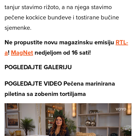
tanjur stavimo rižoto, a na njega stavimo
pečene kockice bundeve i tostirane bučine
sjemenke.
Ne propustite novu magazinsku emisiju
RTL-
a
!
MagNet
nedjeljom od 16 sati!
POGLEDAJTE GALERIJU
POGLEDAJTE VIDEO Pečena marinirana
piletina sa zobenim tortiljama