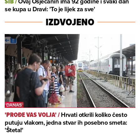
Ovaj Osječanin ima 92 godine i svaki dan
SIB
/
se kupa u Dravi: 'To je lijek za sve'
IZDVOJENO
Hrvati otkrili koliko često
'PROĐE VAS VOLJA'
/
putuju vlakom, jedna stvar ih posebno smeta:
'Šteta!'