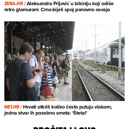
ZENA.HR /
Aleksandra Prijović u bikiniju koji odiše
retro glamurom: Crno-bijeli spoj ponovno osvaja
NET.HR /
Hrvati otkrili koliko često putuju vlakom,
jedna stvar ih posebno smeta: 'Šteta!'