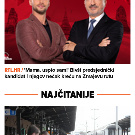
RTL.HR /
'Mama, uspio sam!' Bivši predsjednički
kandidat i njegov nećak kreću na Zmajevu rutu
NAJČITANIJE