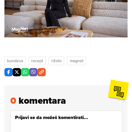
Loaded
:
9.02%
/
Unmute
bundeva
recept
rižoto
magnet
0
komentara