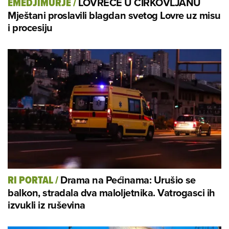
LOVREČE U CIRKOVLJANU
EMEDJIMURJE
/
Mještani proslavili blagdan svetog Lovre uz misu
i procesiju
Drama na Pećinama: Urušio se
RI PORTAL
/
balkon, stradala dva maloljetnika. Vatrogasci ih
izvukli iz ruševina