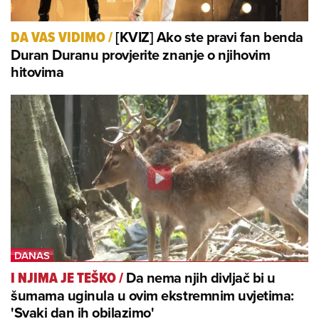
[KVIZ] Ako ste pravi fan benda
DA VAS VIDIMO
/
Duran Duranu provjerite znanje o njihovim
hitovima
Da nema njih divljač bi u
I NJIMA JE TEŠKO
/
šumama uginula u ovim ekstremnim uvjetima:
'Svaki dan ih obilazimo'