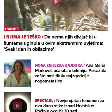
Da nema njih divljač bi u
I NJIMA JE TEŠKO
/
šumama uginula u ovim ekstremnim uvjetima:
'Svaki dan ih obilazimo'
NOVA ZVIJEZDA HAJDUKA
/
Ana Maria
Marković očarala u bikiniju: Pokazala
zašto nosi titulu najzgodnije
nogometašice
SPEKTAKL
/
Nevjerojatan fenomen za
dva dana stiže iznad Hrvatske:
Počinje oko 19.30 sati