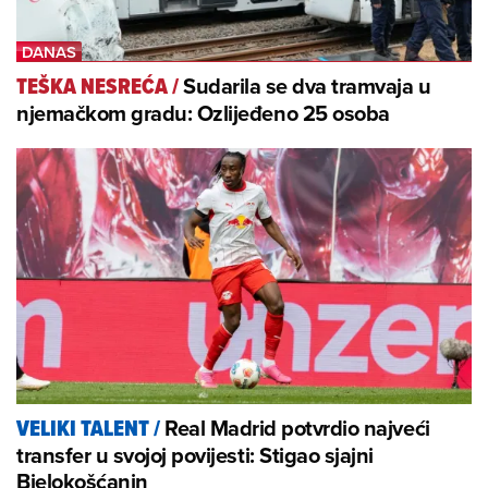
Sudarila se dva tramvaja u
TEŠKA NESREĆA
/
njemačkom gradu: Ozlijeđeno 25 osoba
Real Madrid potvrdio najveći
VELIKI TALENT
/
transfer u svojoj povijesti: Stigao sjajni
Bjelokošćanin