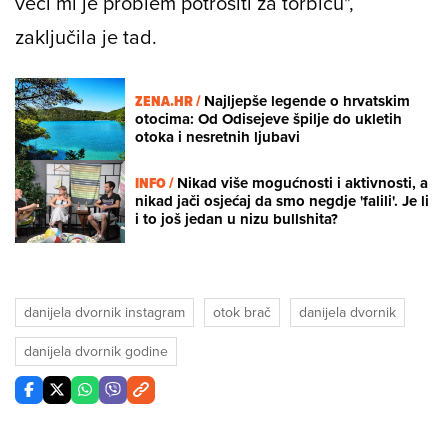
veći mi je problem potrošiti za torbicu",
zaključila je tad.
ZENA.HR /
Najljepše legende o hrvatskim
otocima: Od Odisejeve špilje do ukletih
otoka i nesretnih ljubavi
INFO /
Nikad više mogućnosti i aktivnosti, a
nikad jači osjećaj da smo negdje 'falili'. Je li
i to još jedan u nizu bullshita?
danijela dvornik instagram
otok brač
danijela dvornik
danijela dvornik godine