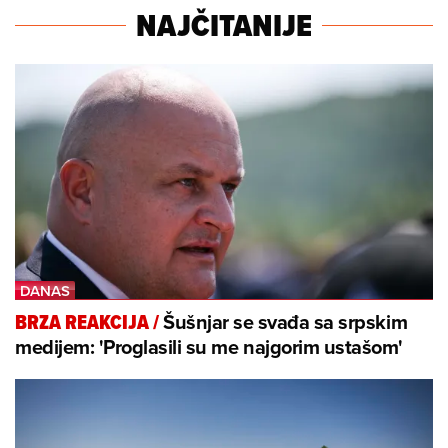
NAJČITANIJE
Šušnjar se svađa sa srpskim
BRZA REAKCIJA
/
medijem: 'Proglasili su me najgorim ustašom'