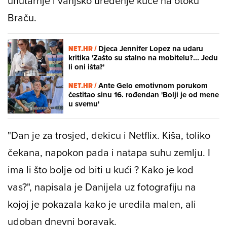
unutarnje i vanjsko uređenje kuće na otoku
Braču.
NET.HR /
Djeca Jennifer Lopez na udaru
kritika 'Zašto su stalno na mobitelu?... Jedu
li oni išta?'
NET.HR /
Ante Gelo emotivnom porukom
čestitao sinu 16. rođendan 'Bolji je od mene
u svemu'
"Dan je za trosjed, dekicu i Netflix. Kiša, toliko
čekana, napokon pada i natapa suhu zemlju. I
ima li što bolje od biti u kući ? Kako je kod
vas?", napisala je Danijela uz fotografiju na
kojoj je pokazala kako je uredila malen, ali
udoban dnevni boravak.