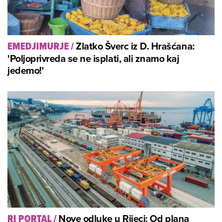
Zlatko Šverc iz D. Hrašćana:
EMEDJIMURJE
/
'Poljoprivreda se ne isplati, ali znamo kaj
jedemo!'
Nove odluke u Rijeci: Od plana
RI PORTAL
/