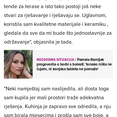
tende za terase a isto tako postoji još neke
stvari za rješavanje i rješavaju se. Uglavnom,
koristila sam kvalitetne materijale i keramiku ,
gledala da sve da mi bude što jednostavnije za
održavanje", objasnila je tada.
NEZGODNA SITUACIJA
/
Pamela Ramljak
progovorila o borbi s bolesti: 'Ionako ništa ne
čujem, ni konjska tableta ne pomaže'
"Neki namještaj sam naslijedila, ali dosta toga
sam kupila jer mali prostori traže adekvatna
rješenja. Kuhinja je zapravo sve odredila, a nju
sam birala mjesecima i prošla sam sve boje, a