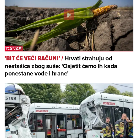
Hrvati strahuju od
'BIT ĆE VEĆI RAČUNI'
/
nestašica zbog suše: 'Osjetit ćemo ih kada
ponestane vode i hrane'