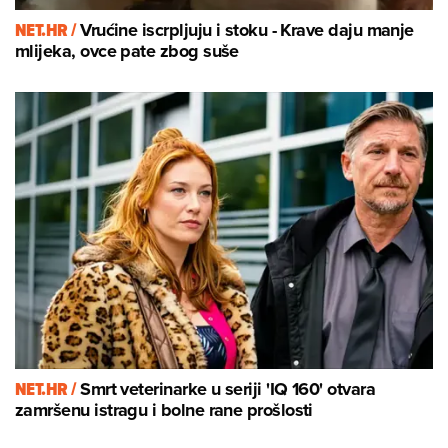
NET.HR /
Vrućine iscrpljuju i stoku - Krave daju manje
mlijeka, ovce pate zbog suše
NET.HR /
Smrt veterinarke u seriji 'IQ 160' otvara
zamršenu istragu i bolne rane prošlosti