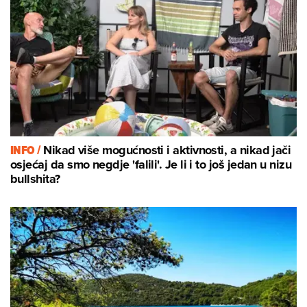
INFO /
Nikad više mogućnosti i aktivnosti, a nikad jači
osjećaj da smo negdje 'falili'. Je li i to još jedan u nizu
bullshita?