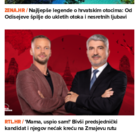
ZENA.HR /
Najljepše legende o hrvatskim otocima: Od
Odisejeve špilje do ukletih otoka i nesretnih ljubavi
RTL.HR /
'Mama, uspio sam!' Bivši predsjednički
kandidat i njegov nećak kreću na Zmajevu rutu