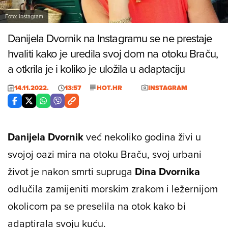
Foto: Instagram
Danijela Dvornik na Instagramu se ne prestaje
hvaliti kako je uredila svoj dom na otoku Braču,
a otkrila je i koliko je uložila u adaptaciju
14.11.2022.
13:57
HOT.HR
INSTAGRAM
Danijela Dvornik
već nekoliko godina živi u
svojoj oazi mira na otoku Braču, svoj urbani
život je nakon smrti supruga
Dina Dvornika
odlučila zamijeniti morskim zrakom i ležernijom
okolicom pa se preselila na otok kako bi
adaptirala svoju kuću.