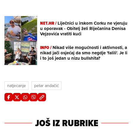
NET.HR /
Liječnici u irskom Corku ne vjeruju
u oporavak - Obitelj želi Riječanina Denisa
Vejzovića vratiti kući
INFO /
Nikad više mogućnosti i aktivnosti, a
nikad jači osjećaj da smo negdje 'falili'. Je li
i to još jedan u nizu bullshita?
natjecanje
petar andačić
JOŠ IZ RUBRIKE