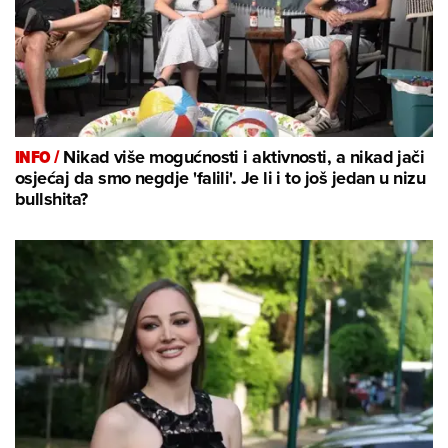
INFO /
Nikad više mogućnosti i aktivnosti, a nikad jači
osjećaj da smo negdje 'falili'. Je li i to još jedan u nizu
bullshita?