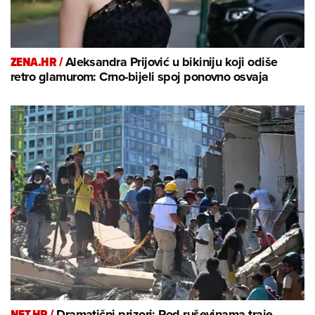
ZENA.HR /
Aleksandra Prijović u bikiniju koji odiše
retro glamurom: Crno-bijeli spoj ponovno osvaja
NET.HR /
Dramatični prizori: Pod ruševinama traje