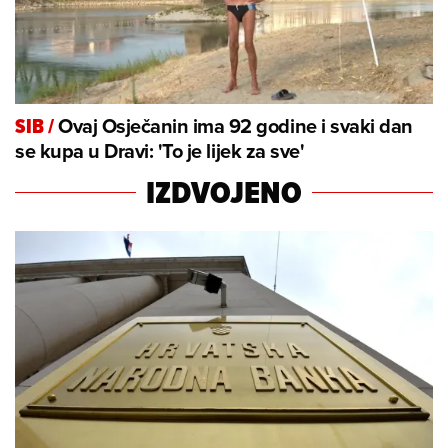
Ovaj Osječanin ima 92 godine i svaki dan
SIB
/
se kupa u Dravi: 'To je lijek za sve'
IZDVOJENO