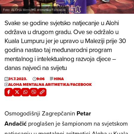
Foto: ALOHA Mentalna aritmetika/Facebook
Svake se godine svjetsko natjecanje u Alohi
održava u drugom gradu. Ove se održalo u
Kuala Lumpuru jer je upravo u Maleziji prije 30
godina nastao taj međunarodni program
mentalnog i intelektualnog razvoja djece –
danas najveći na svijetu
31.7.2023.
9:06
HINA
ALOHA MENTALNA ARITMETIKA/FACEBOOK
Osmogodišnji Zagrepčanin
Petar
Andačić
proglašen je šampionom na svjetskom
natjecanju u mentalnoj aritmetici Aloha u Kuala