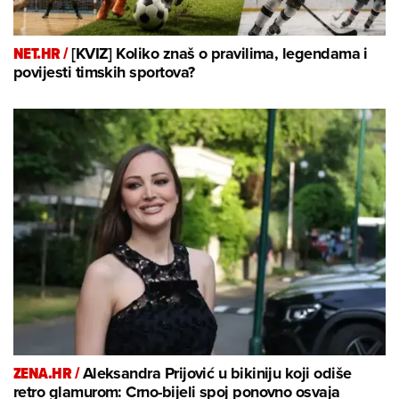
NET.HR /
[KVIZ] Koliko znaš o pravilima, legendama i
povijesti timskih sportova?
ZENA.HR /
Aleksandra Prijović u bikiniju koji odiše
retro glamurom: Crno-bijeli spoj ponovno osvaja