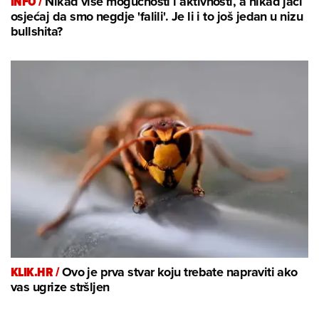
INFO /
Nikad više mogućnosti i aktivnosti, a nikad jači
osjećaj da smo negdje 'falili'. Je li i to još jedan u nizu
bullshita?
KLIK.HR /
Ovo je prva stvar koju trebate napraviti ako
vas ugrize stršljen