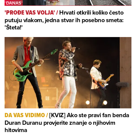
Hrvati otkrili koliko često
'PROĐE VAS VOLJA'
/
putuju vlakom, jedna stvar ih posebno smeta:
'Šteta!'
[KVIZ] Ako ste pravi fan benda
DA VAS VIDIMO
/
Duran Duranu provjerite znanje o njihovim
hitovima