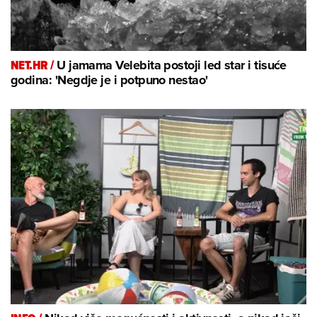
NET.HR /
U jamama Velebita postoji led star i tisuće
godina: 'Negdje je i potpuno nestao'