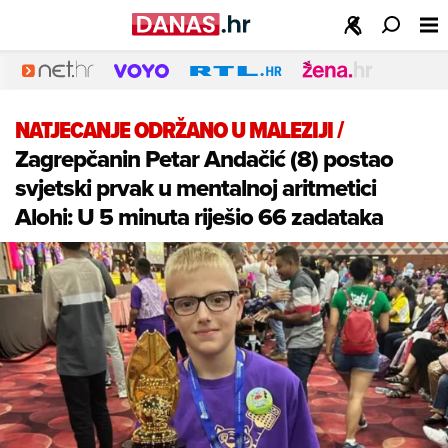
NATJECANJE ODRŽANO U MALEZIJI
/
Zagrepčanin Petar Andačić (8) postao
svjetski prvak u mentalnoj aritmetici
Alohi: U 5 minuta riješio 66 zadataka