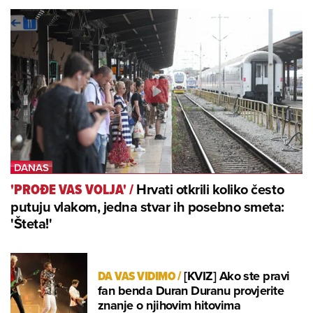
Hrvati otkrili koliko često
'PROĐE VAS VOLJA'
/
putuju vlakom, jedna stvar ih posebno smeta:
'Šteta!'
DA VAS VIDIMO
/
[KVIZ] Ako ste pravi
fan benda Duran Duranu provjerite
znanje o njihovim hitovima