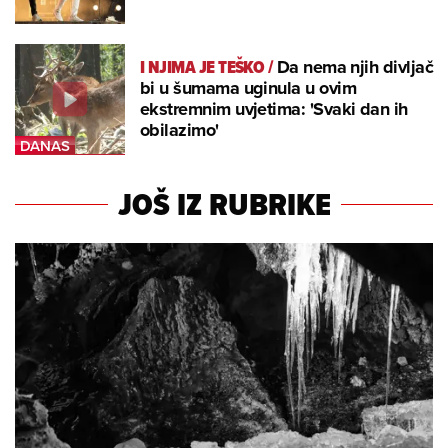
I NJIMA JE TEŠKO
/
Da nema njih divljač
bi u šumama uginula u ovim
ekstremnim uvjetima: 'Svaki dan ih
obilazimo'
JOŠ IZ RUBRIKE