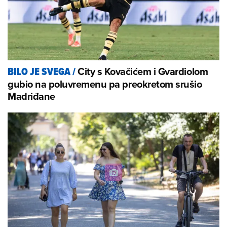
City s Kovačićem i Gvardiolom
BILO JE SVEGA
/
gubio na poluvremenu pa preokretom srušio
Madriđane