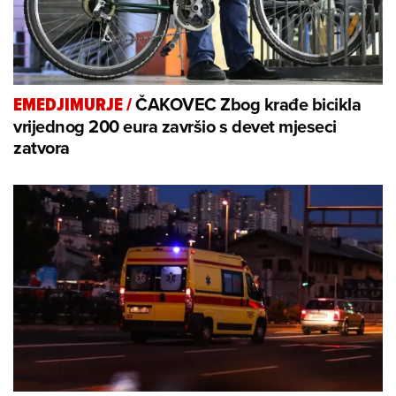
ČAKOVEC Zbog krađe bicikla
EMEDJIMURJE
/
vrijednog 200 eura završio s devet mjeseci
zatvora