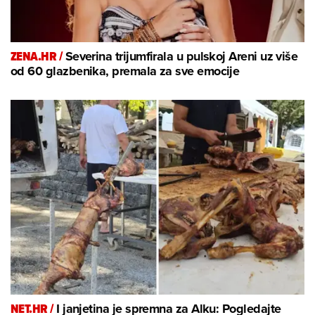
ZENA.HR /
Severina trijumfirala u pulskoj Areni uz više
od 60 glazbenika, premala za sve emocije
NET.HR /
I janjetina je spremna za Alku: Pogledajte