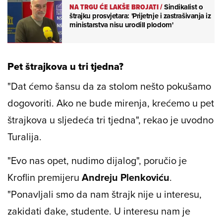
NA TRGU ĆE LAKŠE BROJATI
/
Sindikalist o
štrajku prosvjetara: 'Prijetnje i zastrašivanja iz
ministarstva nisu urodilI plodom'
Pet štrajkova u tri tjedna?
"Dat ćemo šansu da za stolom nešto pokušamo
dogovoriti. Ako ne bude mirenja, krećemo u pet
štrajkova u sljedeća tri tjedna", rekao je uvodno
Turalija.
"Evo nas opet, nudimo dijalog", poručio je
Kroflin premijeru
Andreju Plenkoviću
.
"Ponavljali smo da nam štrajk nije u interesu,
zakidati đake, studente. U interesu nam je