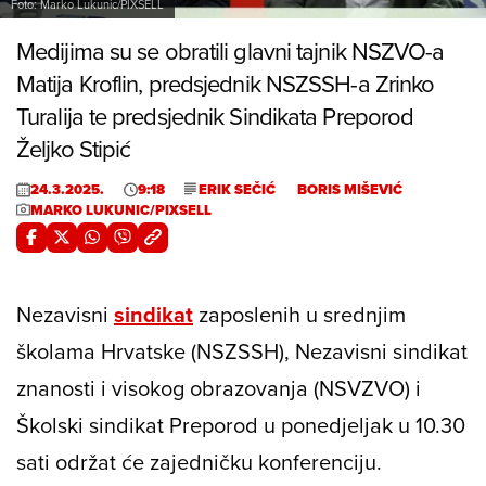
Foto: Marko Lukunic/PIXSELL
Medijima su se obratili glavni tajnik NSZVO-a
Matija Kroflin, predsjednik NSZSSH-a Zrinko
Turalija te predsjednik Sindikata Preporod
Željko Stipić
24.3.2025.
9:18
ERIK SEČIĆ
BORIS MIŠEVIĆ
MARKO LUKUNIC/PIXSELL
Nezavisni
sindikat
zaposlenih u srednjim
školama Hrvatske (NSZSSH), Nezavisni sindikat
znanosti i visokog obrazovanja (NSVZVO) i
Školski sindikat Preporod u ponedjeljak u 10.30
sati održat će zajedničku konferenciju.