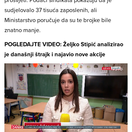
sudjelovalo 37 tisuća zaposlenih, ali
Ministarstvo poručuje da su te brojke bile
znatno manje.
POGLEDAJTE VIDEO: Željko Stipić analizirao
je današnji štrajk i najavio nove akcije
Loaded
:
12.84%
/
Unmute