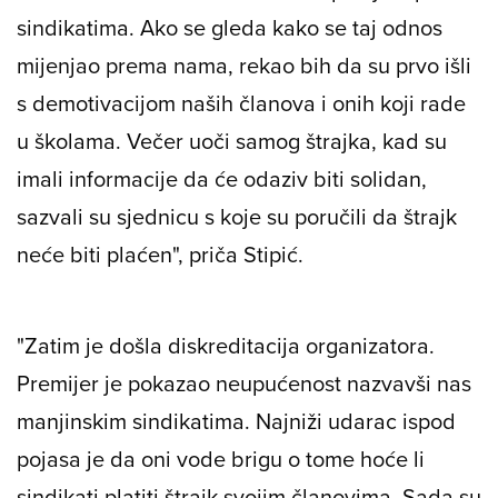
sindikatima. Ako se gleda kako se taj odnos
mijenjao prema nama, rekao bih da su prvo išli
s demotivacijom naših članova i onih koji rade
u školama. Večer uoči samog štrajka, kad su
imali informacije da će odaziv biti solidan,
sazvali su sjednicu s koje su poručili da štrajk
neće biti plaćen", priča Stipić.
"Zatim je došla diskreditacija organizatora.
Premijer je pokazao neupućenost nazvavši nas
manjinskim sindikatima. Najniži udarac ispod
pojasa je da oni vode brigu o tome hoće li
sindikati platiti štrajk svojim članovima. Sada su