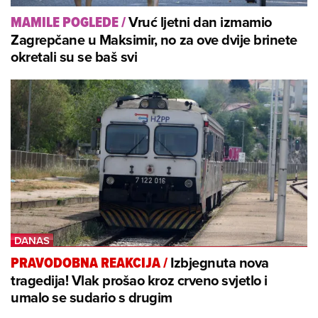
Vruć ljetni dan izmamio
MAMILE POGLEDE
/
Zagrepčane u Maksimir, no za ove dvije brinete
okretali su se baš svi
Izbjegnuta nova
PRAVODOBNA REAKCIJA
/
tragedija! Vlak prošao kroz crveno svjetlo i
umalo se sudario s drugim