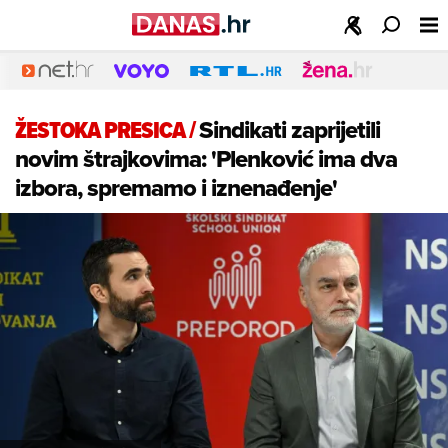
ŽESTOKA PRESICA
/
Sindikati zaprijetili
novim štrajkovima: 'Plenković ima dva
izbora, spremamo i iznenađenje'