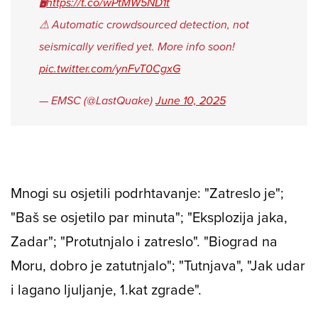
🖥
https://t.co/wPtMW5ND1t
⚠ Automatic crowdsourced detection, not
seismically verified yet. More info soon!
pic.twitter.com/ynFvT0CgxG
— EMSC (@LastQuake)
June 10, 2025
Mnogi su osjetili podrhtavanje: "Zatreslo je";
"Baš se osjetilo par minuta"; "Eksplozija jaka,
Zadar"; "Protutnjalo i zatreslo". "Biograd na
Moru, dobro je zatutnjalo"; "Tutnjava", "Jak udar
i lagano ljuljanje, 1.kat zgrade".