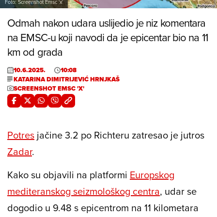
Foto: Screenshot Emsc 'x'
Odmah nakon udara uslijedio je niz komentara
na EMSC-u koji navodi da je epicentar bio na 11
km od grada
10.6.2025.
10:08
KATARINA DIMITRIJEVIĆ HRNJKAŠ
SCREENSHOT EMSC 'X'
Potres
jačine 3.2 po Richteru zatresao je jutros
Zadar
.
Kako su objavili na platformi
Europskog
mediteranskog seizmološkog centra
, udar se
dogodio u 9.48 s epicentrom na 11 kilometara