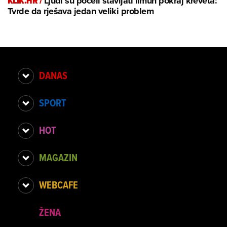
KLIK.HR /
Ljudi su počeli stavljati limun pokraj kreveta:
Tvrde da rješava jedan veliki problem
DANAS
SPORT
HOT
MAGAZIN
WEBCAFE
ŽENA