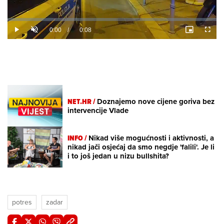
Loaded
:
0%
/
Unmute
NET.HR /
Doznajemo nove cijene goriva bez
intervencije Vlade
INFO /
Nikad više mogućnosti i aktivnosti, a
nikad jači osjećaj da smo negdje 'falili'. Je li
i to još jedan u nizu bullshita?
potres
zadar