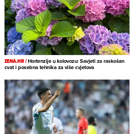
ZENA.HR /
Hortenzije u kolovozu: Savjeti za raskošan
cvat i posebna tehnika za više cvjetova