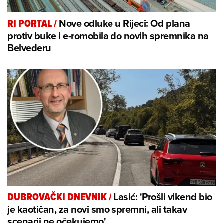
Nove odluke u Rijeci: Od plana
RI PORTAL
/
protiv buke i e-romobila do novih spremnika na
Belvederu
Lasić: 'Prošli vikend bio
DUBROVAČKI DNEVNIK
/
je kaotičan, za novi smo spremni, ali takav
scenarij ne očekujemo'