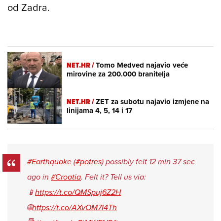
od Zadra.
NET.HR /
Tomo Medved najavio veće
mirovine za 200.000 branitelja
NET.HR /
ZET za subotu najavio izmjene na
linijama 4, 5, 14 i 17
#Earthquake
(
#potres
) possibly felt 12 min 37 sec
ago in
#Croatia
. Felt it? Tell us via:
📱
https://t.co/QMSpuj6Z2H
🌐
https://t.co/AXvOM7I4Th