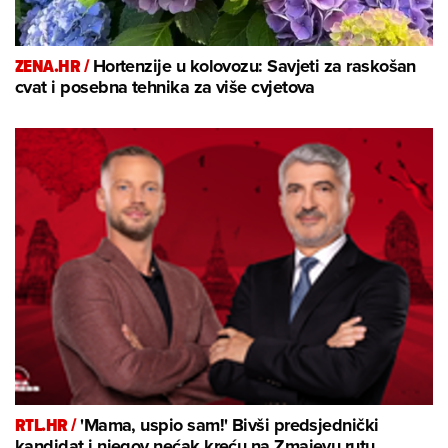
ZENA.HR /
Hortenzije u kolovozu: Savjeti za raskošan
cvat i posebna tehnika za više cvjetova
RTL.HR /
'Mama, uspio sam!' Bivši predsjednički
kandidat i njegov nećak kreću na Zmajevu rutu