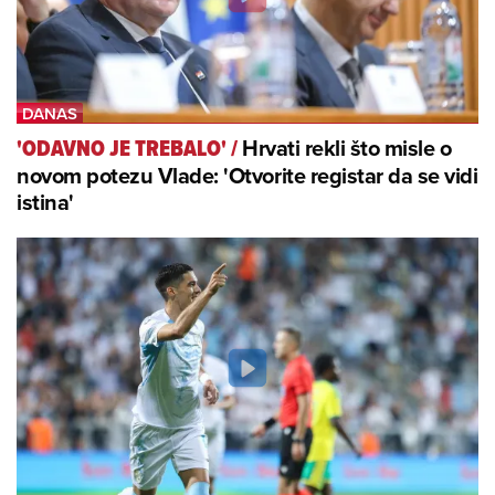
Hrvati rekli što misle o
'ODAVNO JE TREBALO'
/
novom potezu Vlade: 'Otvorite registar da se vidi
istina'