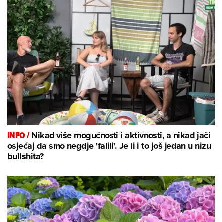
INFO /
Nikad više mogućnosti i aktivnosti, a nikad jači
osjećaj da smo negdje 'falili'. Je li i to još jedan u nizu
bullshita?