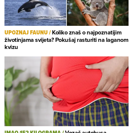
Koliko znaš o najpoznatijim
UPOZNAJ FAUNU
/
životinjama svijeta? Pokušaj rasturiti na laganom
kvizu
Vozač autobusa
IMAO 152 KILOGRAMA
/