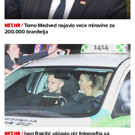
NET.HR /
Tomo Medved najavio veće mirovine za
200.000 branitelja
NET.HR /
Ivan Rakitić objavio niz fotografija sa