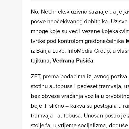
No, Net.hr ekskluzivno saznaje da je jav
posve neočekivanog dobitnika. Uz sve 
mnoge koje su već i vezane kojekakvi
tvrtke pod kontrolom gradonačelnika
M
iz Banja Luke, InfoMedia Group, u vlas
tajkuna,
Vedrana Pušića
.
ZET, prema podacima iz javnog poziva, 
stotinu autobusa i pedeset tramvaja, uz
bez obveze vraćanja vozila u prvobitno 
boje ili slično – kakva su postojala u 
tramvaja i autobusa. Unosan posao je
stoljeća, u vrijeme socijalizma, doduše 