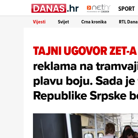
SPORT
Vijesti
Svijet
Crna kronika
RTL Dana
TAJNI UGOVOR ZET-A
reklama na tramvaji
plavu boju. Sada je 
Republike Srpske be