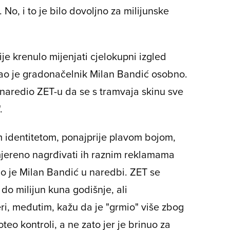
No, i to je bilo dovoljno za milijunske
je krenulo mijenjati cjelokupni izgled
rao je gradonačelnik Milan Bandić osobno.
ć naredio ZET-u da se s tramvaja skinu sve
.
im identitetom, ponajprije plavom bojom,
mjereno nagrđivati ih raznim reklamama
o je Milan Bandić u naredbi. ZET se
do milijun kuna godišnje, ali
ri, međutim, kažu da je "grmio" više zbog
eo kontroli, a ne zato jer je brinuo za