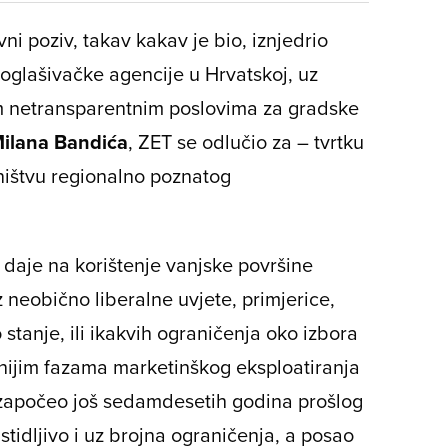
ni poziv, takav kakav je bio, iznjedrio
oglašivačke agencije u Hrvatskoj, uz
m netransparentnim poslovima za gradske
ilana Bandića
, ZET se odlučio za – tvrtku
ništvu regionalno poznatog
daje na korištenje vanjske površine
 neobično liberalne uvjete, primjerice,
stanje, ili ikakvih ograničenja oko izbora
ranijim fazama marketinškog eksploatiranja
 započeo još sedamdesetih godina prošlog
stidljivo i uz brojna ograničenja, a posao