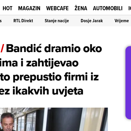
HOT
MAGAZIN
WEBCAFE
ŽENA
AUTOMOBILI
I
s
RTL Direkt
Stanje nacije
Dosje Jarak
Vrijeme
/
Bandić dramio oko
ma i zahtijevao
to prepustio firmi iz
z ikakvih uvjeta