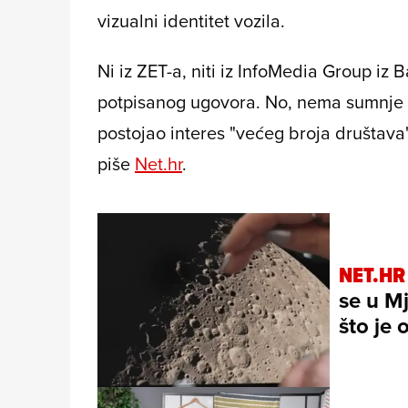
vizualni identitet vozila.
Ni iz ZET-a, niti iz InfoMedia Group iz Ba
potpisanog ugovora. No, nema sumnje da
postojao interes "većeg broja društava"
piše
Net.hr
.
NET.HR
se u M
što je 