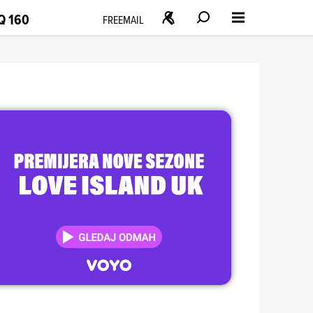
Q 160
FREEMAIL