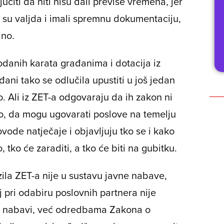
čiti da niti nisu dali previše vremena, jer
ci su valjda i imali spremnu dokumentaciju,
jno.
rodanih karata građanima i dotacija iz
ni tako se odlučila upustiti u još jedan
. Ali iz ZET-a odgovaraju da ih zakon ni
no, da mogu ugovarati poslove na temelju
ode natječaje i objavljuju tko se i kako
, tko će zaraditi, a tko će biti na gubitku.
ila ZET-a nije u sustavu javne nabave,
 pri odabiru poslovnih partnera nije
 nabavi, već odredbama Zakona o