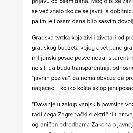
prijavu od osam dana. Moglo bi se zaklju
se već znalo tko će se javiti, a dobitni
pa im je i osam dana bilo sasvim dovol
Gradska tvrtka koja živi i životari od p
gradskog budžeta kojeg opet pune građa
milijunski posao posve netransparentno
ne sili da budu transparentniji, odnos
"javnih poziva", da nema obveze da prov
natjecao, i koliko košta sklopljeni posao
"Davanje u zakup vanjskih površina voz
radi čega Zagrebački električni tramvaj
ograničen odredbama Zakona o javnoj