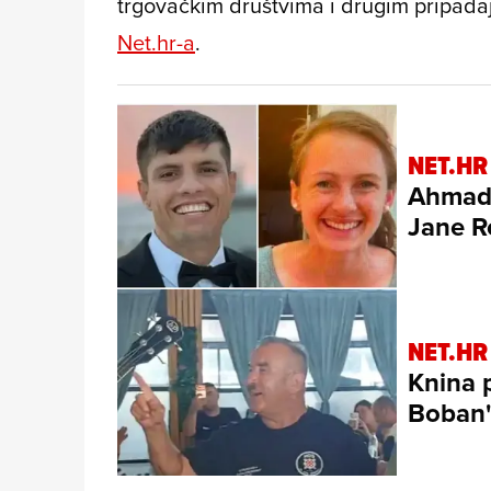
trgovačkim društvima i drugim pripadaj
Net.hr-a
.
NET.HR
Ahmadz
Jane R
NET.HR
Knina p
Boban'