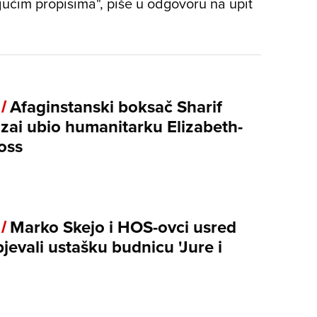
ućim propisima", piše u odgovoru na upit
 /
Afaginstanski boksač Sharif
ai ubio humanitarku Elizabeth-
oss
 /
Marko Skejo i HOS-ovci usred
jevali ustašku budnicu 'Jure i