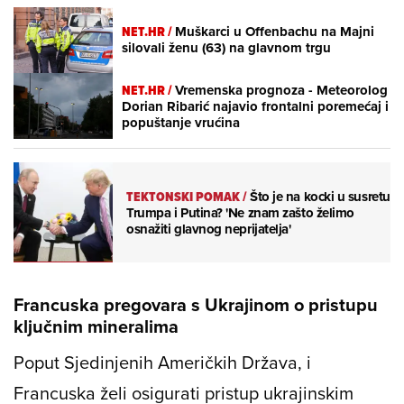
NET.HR /
Muškarci u Offenbachu na Majni
silovali ženu (63) na glavnom trgu
NET.HR /
Vremenska prognoza - Meteorolog
Dorian Ribarić najavio frontalni poremećaj i
popuštanje vrućina
TEKTONSKI POMAK
/
Što je na kocki u susretu
Trumpa i Putina? 'Ne znam zašto želimo
osnažiti glavnog neprijatelja'
Francuska pregovara s Ukrajinom o pristupu
ključnim mineralima
Poput Sjedinjenih Američkih Država, i
Francuska želi osigurati pristup ukrajinskim