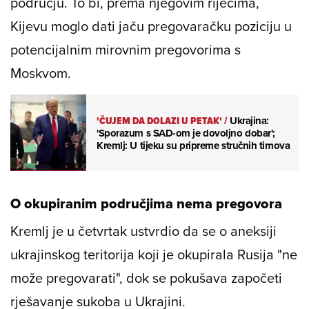
području. To bi, prema njegovim riječima,
Kijevu moglo dati jaču pregovaračku poziciju u
potencijalnim mirovnim pregovorima s
Moskvom.
'ČUJEM DA DOLAZI U PETAK'
/
Ukrajina:
'Sporazum s SAD-om je dovoljno dobar';
Kremlj: U tijeku su pripreme stručnih timova
O okupiranim područjima nema pregovora
Kremlj je u četvrtak ustvrdio da se o aneksiji
ukrajinskog teritorija koji je okupirala Rusija "ne
može pregovarati", dok se pokušava započeti
rješavanje sukoba u Ukrajini.