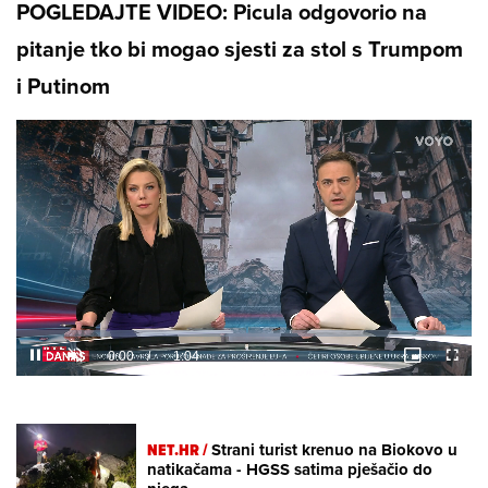
POGLEDAJTE VIDEO: Picula odgovorio na
pitanje tko bi mogao sjesti za stol s Trumpom
i Putinom
Loaded
:
22.81%
/
Unmute
NET.HR /
Strani turist krenuo na Biokovo u
natikačama - HGSS satima pješačio do