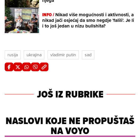
njega
INFO /
Nikad više mogućnosti i aktivnosti, a
nikad jači osjećaj da smo negdje 'falili'. Je li
i to još jedan u nizu bullshita?
rusija
ukrajina
vladimir putin
sad
JOŠ IZ RUBRIKE
NASLOVI KOJE NE PROPUŠTAŠ
NA VOYO