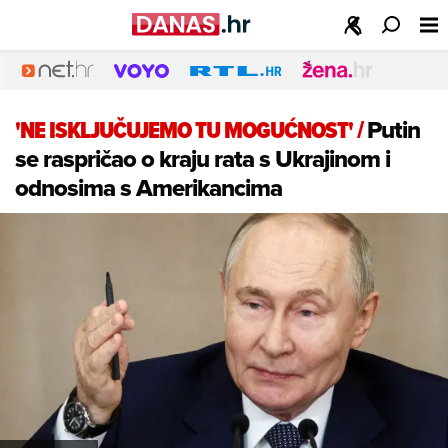
'NE ISKLJUČUJEMO TU MOGUĆNOST'
/
Putin
se raspričao o kraju rata s Ukrajinom i
odnosima s Amerikancima