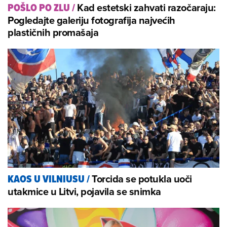
Kad estetski zahvati razočaraju:
POŠLO PO ZLU
/
Pogledajte galeriju fotografija najvećih
plastičnih promašaja
Torcida se potukla uoči
KAOS U VILNIUSU
/
utakmice u Litvi, pojavila se snimka