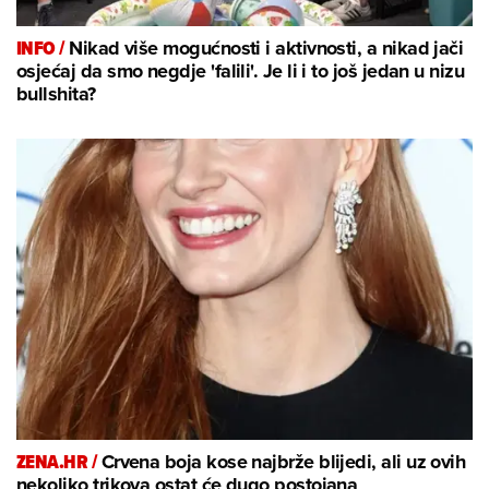
INFO /
Nikad više mogućnosti i aktivnosti, a nikad jači
osjećaj da smo negdje 'falili'. Je li i to još jedan u nizu
bullshita?
ZENA.HR /
Crvena boja kose najbrže blijedi, ali uz ovih
nekoliko trikova ostat će dugo postojana