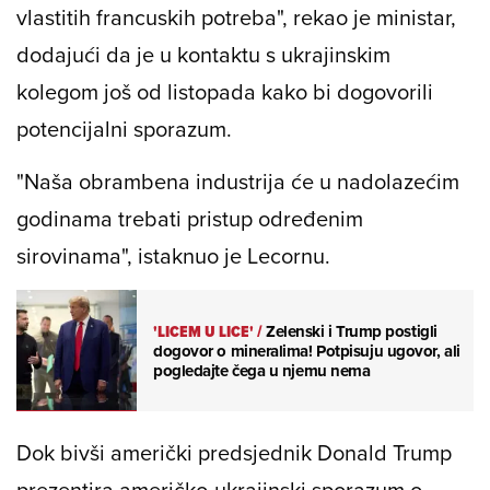
vlastitih francuskih potreba", rekao je ministar,
dodajući da je u kontaktu s ukrajinskim
kolegom još od listopada kako bi dogovorili
potencijalni sporazum.
"Naša obrambena industrija će u nadolazećim
godinama trebati pristup određenim
sirovinama", istaknuo je Lecornu.
'LICEM U LICE'
/
Zelenski i Trump postigli
dogovor o mineralima! Potpisuju ugovor, ali
pogledajte čega u njemu nema
Dok bivši američki predsjednik Donald Trump
prezentira američko-ukrajinski sporazum o