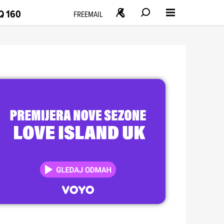
Q 160
FREEMAIL