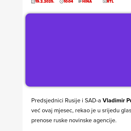
19.2.2025.
10:04
HINA
RTL
Predsjednici Rusije i SAD-a
Vladimir P
već ovaj mjesec, rekao je u srijedu gl
prenose ruske novinske agencije.