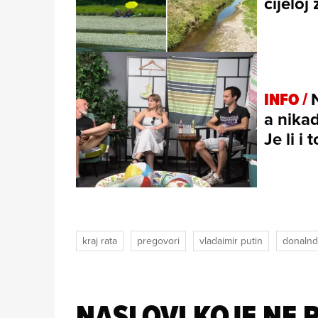
cijeloj 
INFO /
a nikad
Je li i
kraj rata
pregovori
vladaimir putin
donalnd
NASLOVI KOJE NE