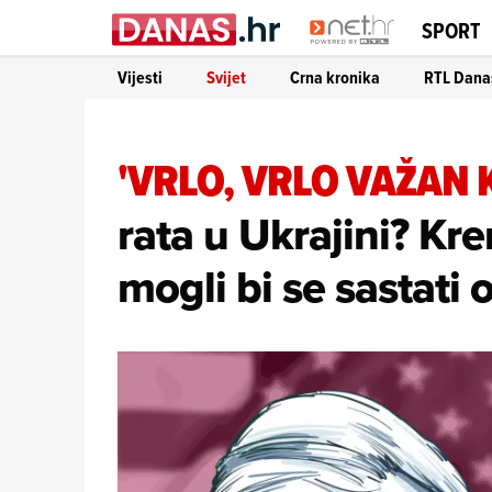
SPORT
Vijesti
Svijet
Crna kronika
RTL Dana
'VRLO, VRLO VAŽAN 
rata u Ukrajini? Kre
mogli bi se sastati 