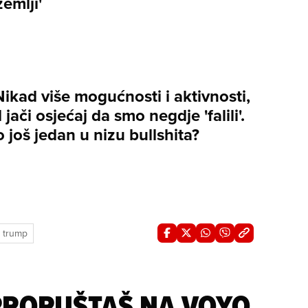
zemlji'
Nikad više mogućnosti i aktivnosti,
 jači osjećaj da smo negdje 'falili'.
 to još jedan u nizu bullshita?
 trump
 PROPUŠTAŠ NA VOYO