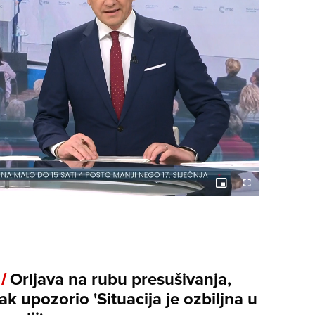
Picture-
Fullscreen
in-
Picture
 /
Orljava na rubu presušivanja,
ak upozorio 'Situacija je ozbiljna u