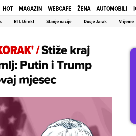
HOT
MAGAZIN
WEBCAFE
ŽENA
AUTOMOBILI
I
s
RTL Direkt
Stanje nacije
Dosje Jarak
Vrijeme
KORAK'
/
Stiže kraj
mlj: Putin i Trump
ovaj mjesec