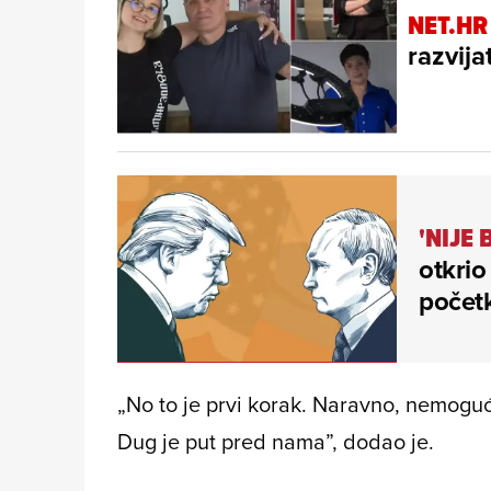
NET.HR
razvija
'NIJE 
otkrio
početk
„No to je prvi korak. Naravno, nemoguće
Dug je put pred nama”, dodao je.