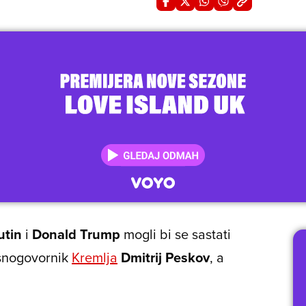
utin
i
Donald Trump
mogli bi se sastati
asnogovornik
Kremlja
Dmitrij Peskov
, a