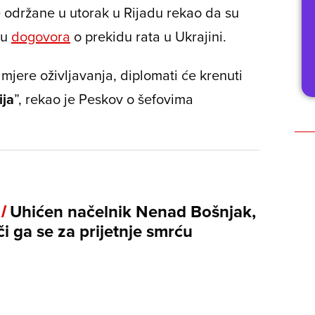
 održane u utorak u Rijadu rekao da su
nu
dogovora
o prekidu rata u Ukrajini.
 mjere oživljavanja, diplomati će krenuti
ija
”, rekao je Peskov o šefovima
 /
Uhićen načelnik Nenad Bošnjak,
i ga se za prijetnje smrću