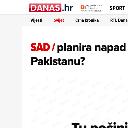
SPORT
Vijesti
Svijet
Crna kronika
RTL Dana
SAD
/
planira napad
Pakistanu?