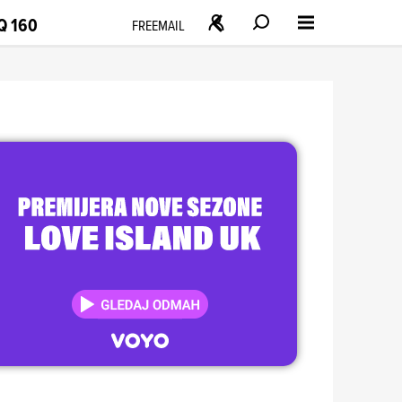
Q 160
FREEMAIL