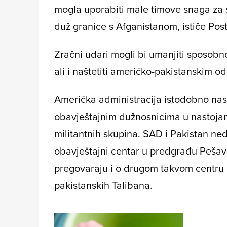
mogla uporabiti male timove snaga za s
duž granice s Afganistanom, ističe
Pos
Zračni udari mogli bi umanjiti sposobn
ali i naštetiti američko-pakistanskim o
Američka administracija istodobno nast
obavještajnim dužnosnicima u nastojan
militantnih skupina. SAD i Pakistan ned
obavještajni centar u predgrađu Pešava
pregovaraju i o drugom takvom centru u
pakistanskih Talibana.