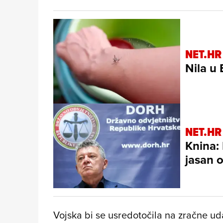
NET.HR
Nila u
NET.HR
Knina: 
jasan 
Vojska bi se usredotočila na zračne uda