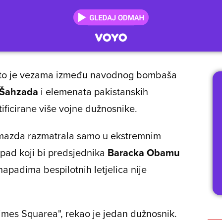
uto je vezama između navodnog bombaša
 Šahzada
i elemenata pakistanskih
ntificirane više vojne dužnosnike.
odmazda razmatrala samo u ekstremnim
apad koji bi predsjednika
Baracka Obamu
apadima bespilotnih letjelica nije
imes Squarea", rekao je jedan dužnosnik.