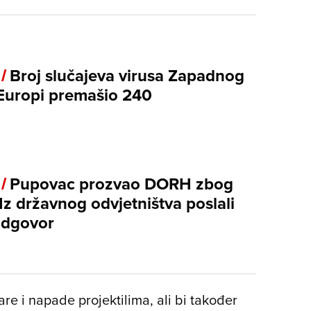
 /
Broj slučajeva virusa Zapadnog
 Europi premašio 240
 /
Pupovac prozvao DORH zbog
Iz državnog odvjetništva poslali
odgovor
re i napade projektilima, ali bi također