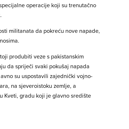
pecijalne operacije koji su trenutačno
t
.
osti militanata da pokreću nove napade,
dnosima.
oji produbiti veze s pakistanskim
ju da spriječi svaki pokušaj napada
avno su uspostavili zajednički vojno-
ra, na sjeveroistoku zemlje, a
 Kveti, gradu koji je glavno središte