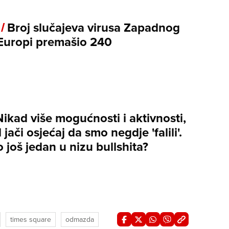
 /
Broj slučajeva virusa Zapadnog
 Europi premašio 240
Nikad više mogućnosti i aktivnosti,
 jači osjećaj da smo negdje 'falili'.
 to još jedan u nizu bullshita?
times square
odmazda