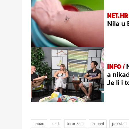
NET.HR
Nila u
INFO /
a nikad
Je li i
napad
sad
terorizam
talibani
pakistan