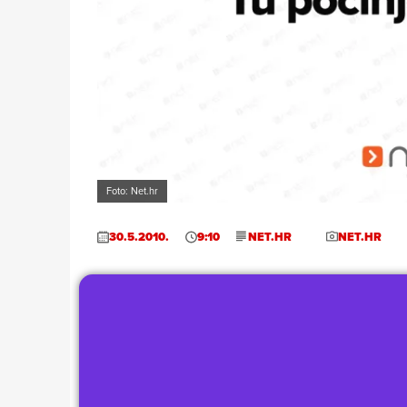
Foto: Net.hr
30.5.2010.
9:10
NET.HR
NET.HR