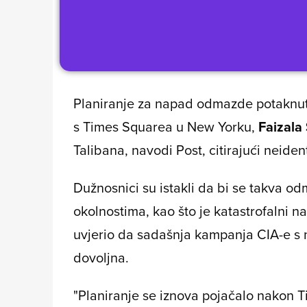
Planiranje za napad odmazde potakn
s Times Squarea u New Yorku,
Faizala
Talibana, navodi
Post
, citirajući neide
Dužnosnici su istakli da bi se takva 
okolnostima, kao što je katastrofalni n
uvjerio da sadašnja kampanja CIA-e s n
dovoljna.
"Planiranje se iznova pojačalo nakon T