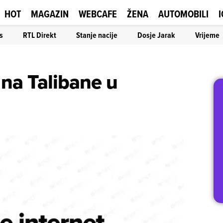
HOT
MAGAZIN
WEBCAFE
ŽENA
AUTOMOBILI
I
s
RTL Direkt
Stanje nacije
Dosje Jarak
Vrijeme
 na Talibane u