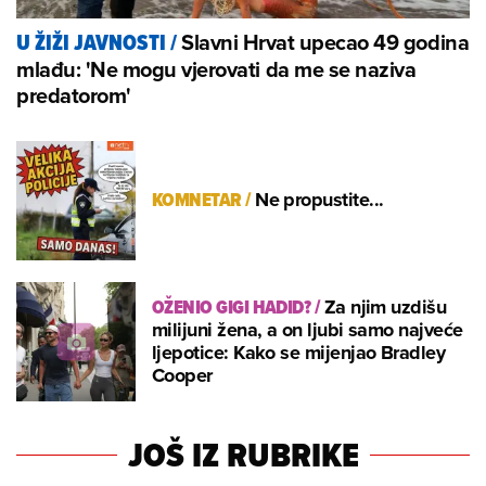
Slavni Hrvat upecao 49 godina
U ŽIŽI JAVNOSTI
/
mlađu: 'Ne mogu vjerovati da me se naziva
predatorom'
KOMNETAR
/
Ne propustite...
OŽENIO GIGI HADID?
/
Za njim uzdišu
milijuni žena, a on ljubi samo najveće
ljepotice: Kako se mijenjao Bradley
Cooper
JOŠ IZ RUBRIKE