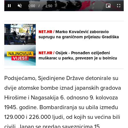
Loaded
:
0%
/
Unmute
NET.HR /
Marko Kovačević zaboravio
suprugu na graničnom prijelazu Gradiška
NET.HR /
Osijek - Pronađen ozlijeđeni
muškarac u parku, prevezen je u bolnicu
Podsjećamo, Sjedinjene Države detonirale su
dvije atomske bombe iznad japanskih gradova
Hirošime i Nagasakija 6. odnosno 9. kolovoza
1945. godine. Bombardiranja su ubila između
129.000 i 226.000 ljudi, od kojih su većina bili
civili. Japan se predao saveznicima 15.