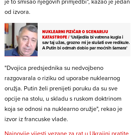
je to smisao njegovih primjedbi", kazao je jedan
od izvora.
NUKLEARNI FIZIČAR O SCENARIJU
KATASTROFE
/
'Uslijedila bi vatrena kugla i
sav taj užas, grozno mi je slušati ove redikule.
A Putin bi odmah dobio par moćnih šamara'
"Dvojica predsjednika su nedvojbeno
razgovarala o riziku od uporabe nuklearnog
oružja. Putin želi prenijeti poruku da su sve
opcije na stolu, u skladu s ruskom doktrinom
koja se odnosi na nuklearno oružje", rekao je
izvor iz francuske vlade.
Najnovije vijesti vezane za rat u Ukrajini pratite