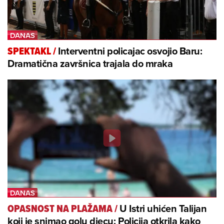
Interventni policajac osvojio Baru:
SPEKTAKL
/
Dramatična završnica trajala do mraka
U Istri uhićen Talijan
OPASNOST NA PLAŽAMA
/
koji je snimao golu djecu: Policija otkrila kako