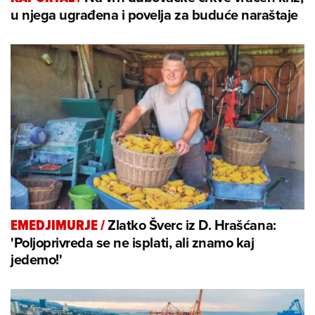
u njega ugrađena i povelja za buduće naraštaje
Zlatko Šverc iz D. Hrašćana:
EMEDJIMURJE
/
'Poljoprivreda se ne isplati, ali znamo kaj
jedemo!'