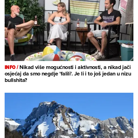
INFO /
Nikad više mogućnosti i aktivnosti, a nikad jači
osjećaj da smo negdje 'falili'. Je li i to još jedan u nizu
bullshita?