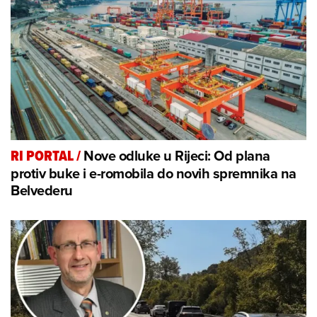
Nove odluke u Rijeci: Od plana
RI PORTAL
/
protiv buke i e-romobila do novih spremnika na
Belvederu