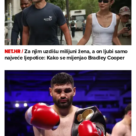
NET.HR /
Za njim uzdišu milijuni žena, a on ljubi samo
najveće ljepotice: Kako se mijenjao Bradley Cooper