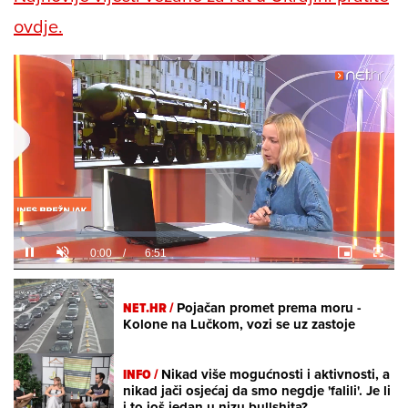
ovdje.
Loaded
:
3.52%
/
Unmute
NET.HR /
Pojačan promet prema moru -
Kolone na Lučkom, vozi se uz zastoje
INFO /
Nikad više mogućnosti i aktivnosti, a
nikad jači osjećaj da smo negdje 'falili'. Je li
i to još jedan u nizu bullshita?