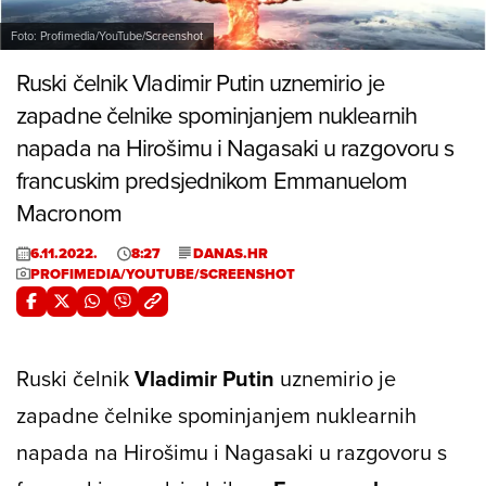
Foto: Profimedia/YouTube/Screenshot
Ruski čelnik Vladimir Putin uznemirio je
zapadne čelnike spominjanjem nuklearnih
napada na Hirošimu i Nagasaki u razgovoru s
francuskim predsjednikom Emmanuelom
Macronom
6.11.2022.
8:27
DANAS.HR
PROFIMEDIA/YOUTUBE/SCREENSHOT
Ruski čelnik
Vladimir Putin
uznemirio je
zapadne čelnike spominjanjem nuklearnih
napada na Hirošimu i Nagasaki u razgovoru s