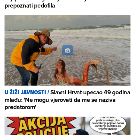
prepoznati pedofila
Slavni Hrvat upecao 49 godina
U ŽIŽI JAVNOSTI
/
mlađu: 'Ne mogu vjerovati da me se naziva
predatorom'