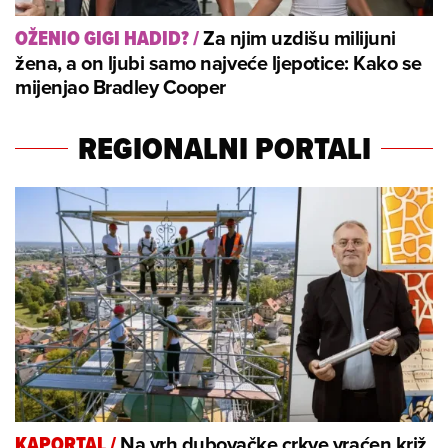
Za njim uzdišu milijuni
OŽENIO GIGI HADID?
/
žena, a on ljubi samo najveće ljepotice: Kako se
mijenjao Bradley Cooper
REGIONALNI PORTALI
Na vrh dubovačke crkve vraćen križ,
KAPORTAL
/