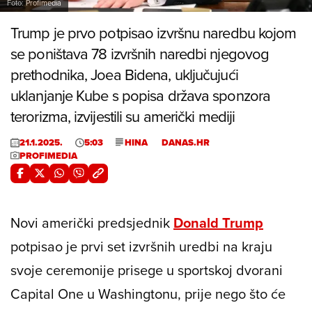
Foto: Profimedia
Trump je prvo potpisao izvršnu naredbu kojom
se poništava 78 izvršnih naredbi njegovog
prethodnika, Joea Bidena, uključujući
uklanjanje Kube s popisa država sponzora
terorizma, izvijestili su američki mediji
21.1.2025.
5:03
HINA
DANAS.HR
PROFIMEDIA
Novi američki predsjednik
Donald Trump
potpisao je prvi set izvršnih uredbi na kraju
svoje ceremonije prisege u sportskoj dvorani
Capital One u Washingtonu, prije nego što će