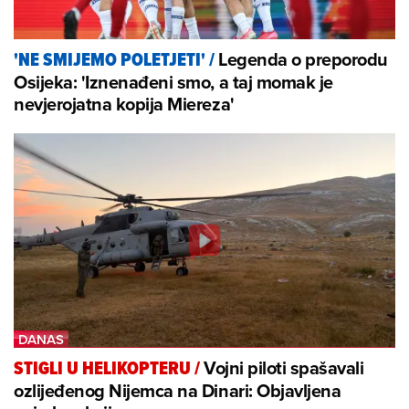
Legenda o preporodu
'NE SMIJEMO POLETJETI'
/
Osijeka: 'Iznenađeni smo, a taj momak je
nevjerojatna kopija Miereza'
Vojni piloti spašavali
STIGLI U HELIKOPTERU
/
ozlijeđenog Nijemca na Dinari: Objavljena