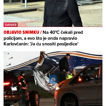
Na 40°C čekali pred
OBJAVIO SNIMKU
/
policijom, a evo što je onda napravio
Karlovčanin: 'Ja ću snositi posljedice'