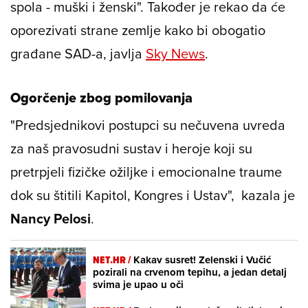
spola - muški i ženski". Također je rekao da će
oporezivati ​​strane zemlje kako bi obogatio
građane SAD-a, javlja
Sky News
.
Ogorčenje zbog pomilovanja
"Predsjednikovi postupci su nečuvena uvreda
za naš pravosudni sustav i heroje koji su
pretrpjeli fizičke ožiljke i emocionalne traume
dok su štitili Kapitol, Kongres i Ustav", kazala je
Nancy Pelosi
.
NET.HR /
Kakav susret! Zelenski i Vučić
pozirali na crvenom tepihu, a jedan detalj
svima je upao u oči