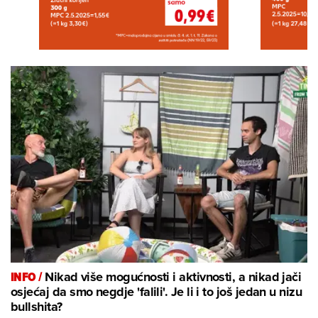
INFO /
Nikad više mogućnosti i aktivnosti, a nikad jači
osjećaj da smo negdje 'falili'. Je li i to još jedan u nizu
bullshita?