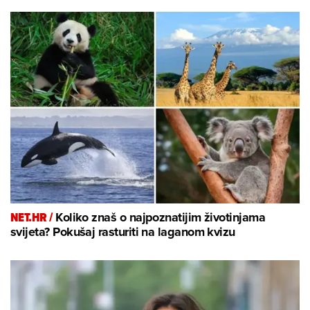
NET.HR /
Koliko znaš o najpoznatijim životinjama
svijeta? Pokušaj rasturiti na laganom kvizu