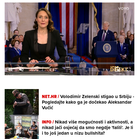
Loaded
:
5.01%
/
Unmute
NET.HR /
Volodimir Zelenski stigao u Srbiju -
Pogledajte kako ga je dočekao Aleksandar
Vučić
INFO /
Nikad više mogućnosti i aktivnosti, a
nikad jači osjećaj da smo negdje 'falili'. Je li
i to još jedan u nizu bullshita?