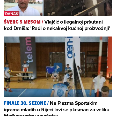
Vlajčić o ilegalnoj pršutani
ŠVERC S MESOM
/
kod Drniša: 'Radi o nekakvoj kućnoj proizvodnji'
Na Plazma Sportskim
FINALE 30. SEZONE
/
igrama mladih u Rijeci lovi se plasman za veliku
Međunarodnu završnicu