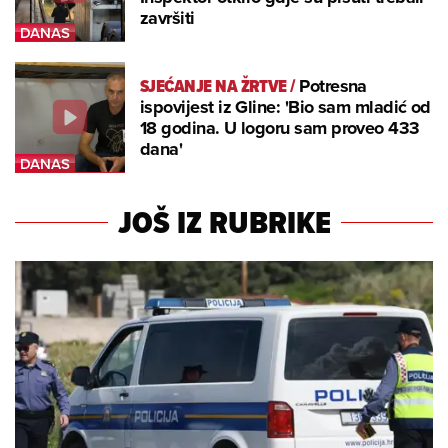
završiti
SJEĆANJE NA ŽRTVE
/
Potresna
ispovijest iz Gline: 'Bio sam mladić od
18 godina. U logoru sam proveo 433
dana'
JOŠ IZ RUBRIKE