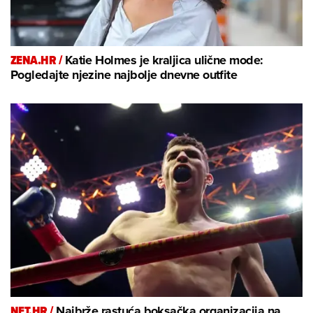
ZENA.HR /
Katie Holmes je kraljica ulične mode:
Pogledajte njezine najbolje dnevne outfite
NET.HR /
Najbrže rastuća boksačka organizacija na