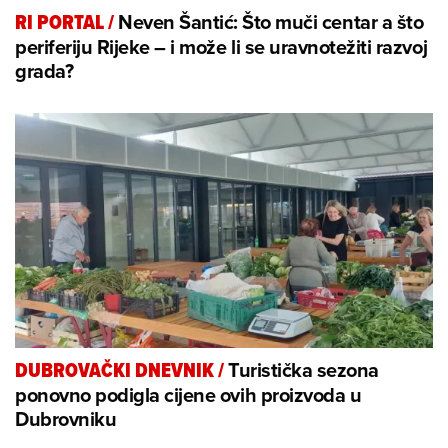
Neven Šantić: Što muči centar a što
RI PORTAL
/
periferiju Rijeke – i može li se uravnotežiti razvoj
grada?
Turistička sezona
DUBROVAČKI DNEVNIK
/
ponovno podigla cijene ovih proizvoda u
Dubrovniku