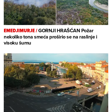
GORNJI HRAŠĆAN Požar
EMEDJIMURJE
/
nekoliko tona smeća proširio se na raslinje i
visoku šumu