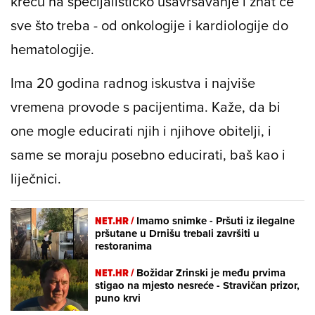
kreću na specijalističko usavršavanje i znat će
sve što treba - od onkologije i kardiologije do
hematologije.
Ima 20 godina radnog iskustva i najviše
vremena provode s pacijentima. Kaže, da bi
one mogle educirati njih i njihove obitelji, i
same se moraju posebno educirati, baš kao i
liječnici.
NET.HR /
Imamo snimke - Pršuti iz ilegalne
pršutane u Drnišu trebali završiti u
restoranima
NET.HR /
Božidar Zrinski je među prvima
stigao na mjesto nesreće - Stravičan prizor,
puno krvi