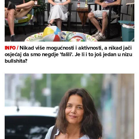
INFO /
Nikad više mogućnosti i aktivnosti, a nikad jači
osjećaj da smo negdje 'falili'. Je li i to još jedan u nizu
bullshita?