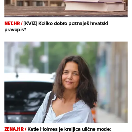
NET.HR /
[KVIZ] Koliko dobro poznaješ hrvatski
pravopis?
ZENA.HR /
Katie Holmes je kraljica ulične mode: