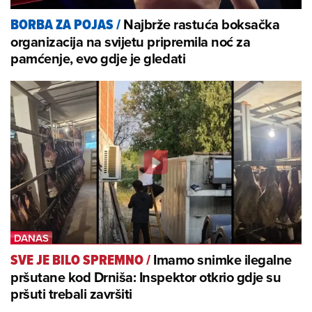
Najbrže rastuća boksačka
BORBA ZA POJAS
/
organizacija na svijetu pripremila noć za
pamćenje, evo gdje je gledati
Imamo snimke ilegalne
SVE JE BILO SPREMNO
/
pršutane kod Drniša: Inspektor otkrio gdje su
pršuti trebali završiti