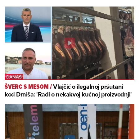
Vlajčić o ilegalnoj pršutani
ŠVERC S MESOM
/
kod Drniša: 'Radi o nekakvoj kućnoj proizvodnji'