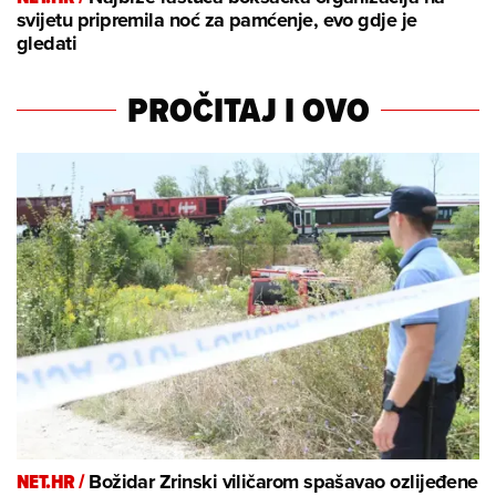
svijetu pripremila noć za pamćenje, evo gdje je
gledati
PROČITAJ I OVO
NET.HR /
Božidar Zrinski viličarom spašavao ozlijeđene