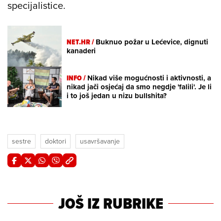
specijalistice.
NET.HR /
Buknuo požar u Lećevice, dignuti
kanaderi
INFO /
Nikad više mogućnosti i aktivnosti, a
nikad jači osjećaj da smo negdje 'falili'. Je li
i to još jedan u nizu bullshita?
sestre
doktori
usavršavanje
JOŠ IZ RUBRIKE