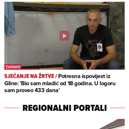
Potresna ispovijest iz
SJEĆANJE NA ŽRTVE
/
Gline: 'Bio sam mladić od 18 godina. U logoru
sam proveo 433 dana'
REGIONALNI PORTALI