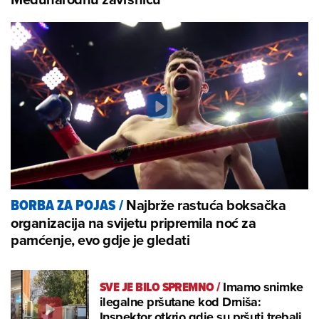
Najbrže rastuća boksačka
BORBA ZA POJAS
/
organizacija na svijetu pripremila noć za
pamćenje, evo gdje je gledati
SVE JE BILO SPREMNO
/
Imamo snimke
ilegalne pršutane kod Drniša:
Inspektor otkrio gdje su pršuti trebali