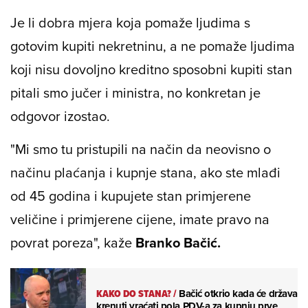
Je li dobra mjera koja pomaže ljudima s
gotovim kupiti nekretninu, a ne pomaže ljudima
koji nisu dovoljno kreditno sposobni kupiti stan
pitali smo jučer i ministra, no konkretan je
odgovor izostao.
"Mi smo tu pristupili na način da neovisno o
načinu plaćanja i kupnje stana, ako ste mlađi
od 45 godina i kupujete stan primjerene
veličine i primjerene cijene, imate pravo na
povrat poreza", kaže
Branko Bačić.
KAKO DO STANA?
/
Bačić otkrio kada će država
krenuti vraćati pola PDV-a za kupnju prve