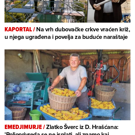
Na vrh dubovačke crkve vraćen križ,
KAPORTAL
/
u njega ugrađena i povelja za buduće naraštaje
Zlatko Šverc iz D. Hrašćana:
EMEDJIMURJE
/
'Poljoprivreda se ne isplati, ali znamo kaj