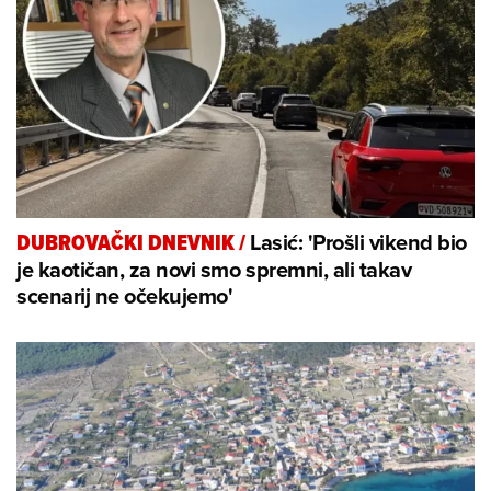
Lasić: 'Prošli vikend bio
DUBROVAČKI DNEVNIK
/
je kaotičan, za novi smo spremni, ali takav
scenarij ne očekujemo'