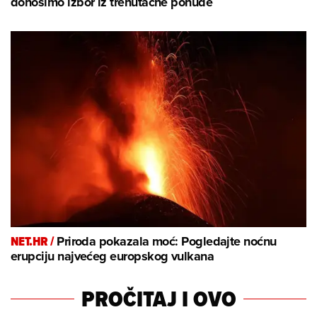
donosimo izbor iz trenutačne ponude
NET.HR /
Priroda pokazala moć: Pogledajte noćnu
erupciju najvećeg europskog vulkana
PROČITAJ I OVO