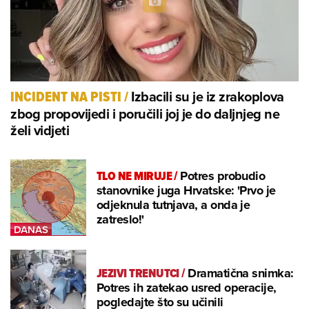
Izbacili su je iz zrakoplova
INCIDENT NA PISTI
/
zbog propovijedi i poručili joj je do daljnjeg ne
želi vidjeti
TLO NE MIRUJE
/
Potres probudio
stanovnike juga Hrvatske: 'Prvo je
odjeknula tutnjava, a onda je
zatreslo!'
JEZIVI TRENUTCI
/
Dramatična snimka:
Potres ih zatekao usred operacije,
pogledajte što su učinili