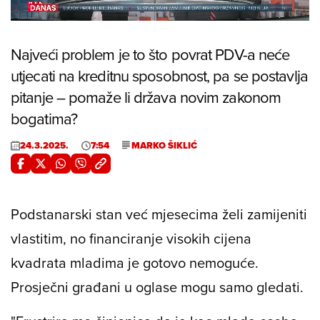
16.16%
/
Unmute
Najveći problem je to što povrat PDV-a neće
utjecati na kreditnu sposobnost, pa se postavlja
pitanje – pomaže li država novim zakonom
bogatima?
24.3.2025.
7:54
MARKO ŠIKLIĆ
Podstanarski stan već mjesecima želi zamijeniti
vlastitim, no financiranje visokih cijena
kvadrata mladima je gotovo nemoguće.
Prosječni građani u oglase mogu samo gledati.