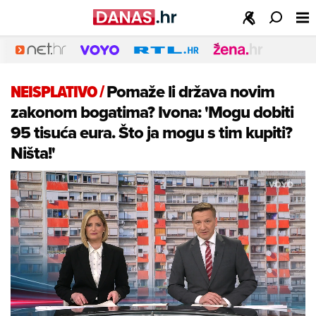
NEISPLATIVO
/
Pomaže li država novim
zakonom bogatima? Ivona: 'Mogu dobiti
95 tisuća eura. Što ja mogu s tim kupiti?
Ništa!'
Loaded
: