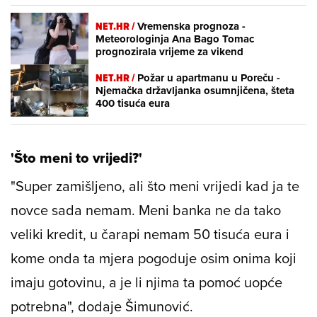
NET.HR /
Vremenska prognoza -
Meteorologinja Ana Bago Tomac
prognozirala vrijeme za vikend
NET.HR /
Požar u apartmanu u Poreču -
Njemačka državljanka osumnjičena, šteta
400 tisuća eura
'Što meni to vrijedi?'
"Super zamišljeno, ali što meni vrijedi kad ja te
novce sada nemam. Meni banka ne da tako
veliki kredit, u čarapi nemam 50 tisuća eura i
kome onda ta mjera pogoduje osim onima koji
imaju gotovinu, a je li njima ta pomoć uopće
potrebna", dodaje Šimunović.