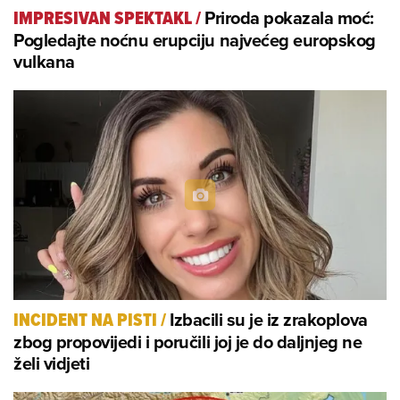
Priroda pokazala moć:
IMPRESIVAN SPEKTAKL
/
Pogledajte noćnu erupciju najvećeg europskog
vulkana
Izbacili su je iz zrakoplova
INCIDENT NA PISTI
/
zbog propovijedi i poručili joj je do daljnjeg ne
želi vidjeti