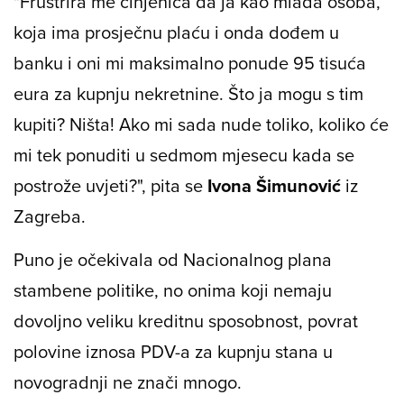
"Frustrira me činjenica da ja kao mlada osoba,
koja ima prosječnu plaću i onda dođem u
banku i oni mi maksimalno ponude 95 tisuća
eura za kupnju nekretnine. Što ja mogu s tim
kupiti? Ništa! Ako mi sada nude toliko, koliko će
mi tek ponuditi u sedmom mjesecu kada se
postrože uvjeti?", pita se
Ivona Šimunović
iz
Zagreba.
Puno je očekivala od Nacionalnog plana
stambene politike, no onima koji nemaju
dovoljno veliku kreditnu sposobnost, povrat
polovine iznosa PDV-a za kupnju stana u
novogradnji ne znači mnogo.