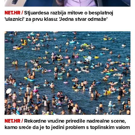
NET.HR /
Stjuardesa razbija mitove o besplatnoj
'ulaznici' za prvu klasu: 'Jedna stvar odmaže'
NET.HR /
Rekordne vrućine priredile nadrealne scene,
kamo sreće da je to jedini problem s toplinskim valom