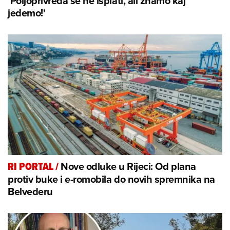
'Poljoprivreda se ne isplati, ali znamo kaj
jedemo!'
Nove odluke u Rijeci: Od plana
RI PORTAL
/
protiv buke i e-romobila do novih spremnika na
Belvederu