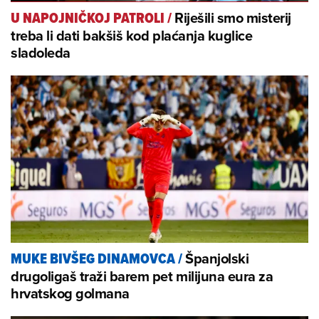
Riješili smo misterij
U NAPOJNIČKOJ PATROLI
/
treba li dati bakšiš kod plaćanja kuglice
sladoleda
Španjolski
MUKE BIVŠEG DINAMOVCA
/
drugoligaš traži barem pet milijuna eura za
hrvatskog golmana