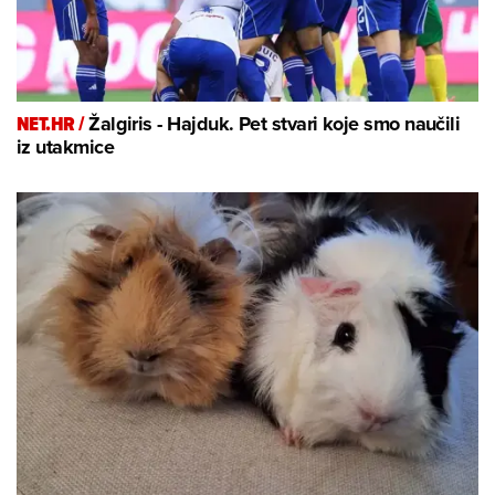
NET.HR /
Žalgiris - Hajduk. Pet stvari koje smo naučili
iz utakmice