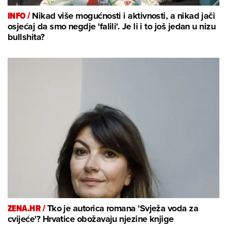
INFO /
Nikad više mogućnosti i aktivnosti, a nikad jači
osjećaj da smo negdje 'falili'. Je li i to još jedan u nizu
bullshita?
ZENA.HR /
Tko je autorica romana 'Svježa voda za
cvijeće'? Hrvatice obožavaju njezine knjige