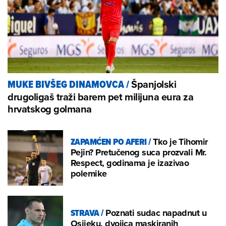
Španjolski
MUKE BIVŠEG DINAMOVCA
/
drugoligaš traži barem pet milijuna eura za
hrvatskog golmana
ZAPAMĆEN PO AFERI
/
Tko je Tihomir
Pejin? Pretučenog suca prozvali Mr.
Respect, godinama je izazivao
polemike
STRAVA
/
Poznati sudac napadnut u
Osijeku, dvojica maskiranih