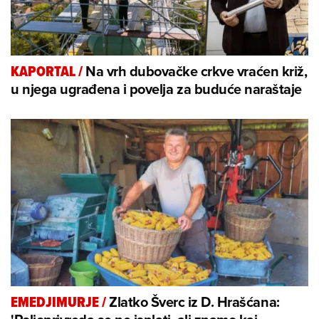
Na vrh dubovačke crkve vraćen križ,
KAPORTAL
/
u njega ugrađena i povelja za buduće naraštaje
Zlatko Šverc iz D. Hrašćana:
EMEDJIMURJE
/