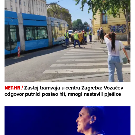
NET.HR /
Zastoj tramvaja u centru Zagreba: Vozačev
odgovor putnici postao hit, mnogi nastavili pješice