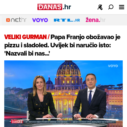
VELIKI GURMAN
/
Papa Franjo obožavao je
pizzu i sladoled. Uvijek bi naručio isto:
'Nazvali bi nas...'
Loaded
:
24.85%
/
Unmute