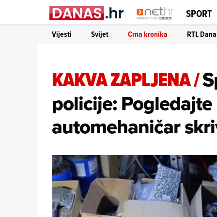
SPORT
Vijesti
Svijet
Crna kronika
RTL Dana
KAKVA ZAPLJENA
/
S
policije: Pogledajte 
automehaničar skri