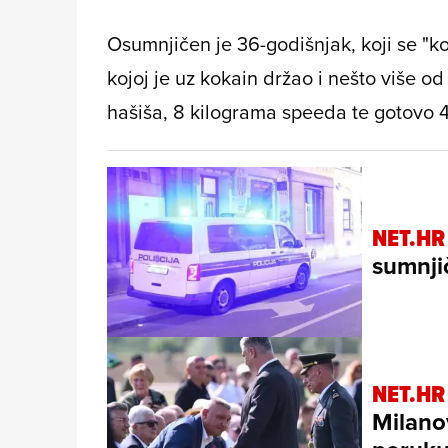
Osumnjičen je 36-godišnjak, koji se "
kojoj je uz kokain držao i nešto više 
hašiša, 8 kilograma speeda te gotovo 4
NET.HR
sumnjič
NET.HR
Milano