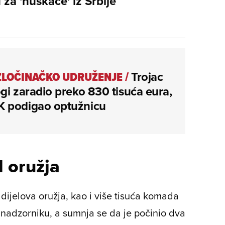
za 'huškače' iz Srbije
ZLOČINAČKO UDRUŽENJE
/
Trojac
gi zaradio preko 830 tisuća eura,
 podigao optužnicu
l oružja
dijelova oružja, kao i više tisuća komada
m nadzorniku, a sumnja se da je počinio dva