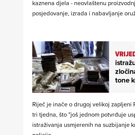
kaznena djela - neovlaštenu proizvodn
posjedovanje, izrada i nabavljanje oružj
VRIJE
istraž
zločin
tone 
Riječ je inače o drugoj velikoj zaplje
tri tjedna, što "još jednom potvrđuje us
istraživanja usmjerenih na suzbijanje kr
policije.