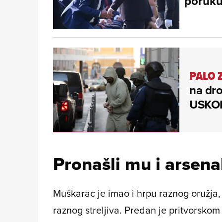
poruku 
PALO 
na dro
USKOK
Pronašli mu i arsena
Muškarac je imao i hrpu raznog oružja, 
raznog streljiva. Predan je pritvorsko