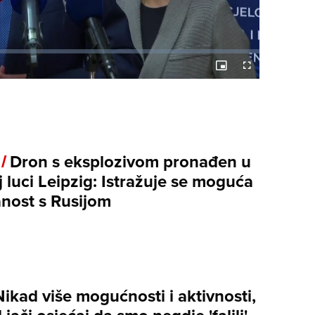
Picture-
Fullscreen
in-
Picture
 /
Dron s eksplozivom pronađen u
 luci Leipzig: Istražuje se moguća
nost s Rusijom
Nikad više mogućnosti i aktivnosti,