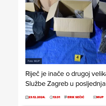
Foto: MUP
Riječ je inače o drugoj vel
Službe Zagreb u posljednja 
23.12.2024.
13:31
ERIK SEČIĆ
MUP