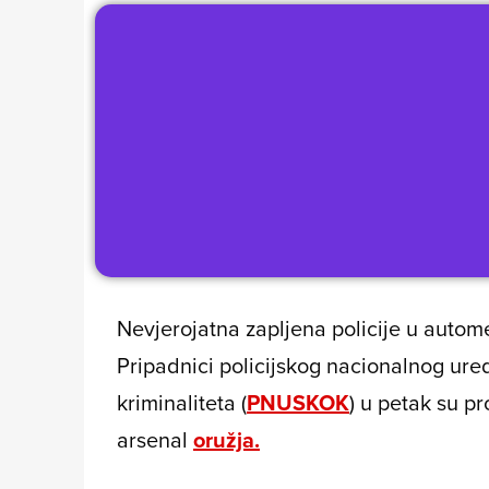
Nevjerojatna zapljena policije u autom
Pripadnici policijskog nacionalnog ured
kriminaliteta (
PNUSKOK
) u petak su p
arsenal
oružja.