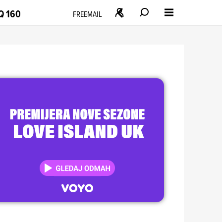
Q 160
FREEMAIL