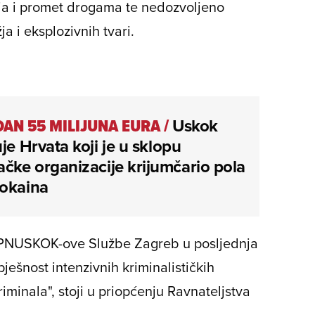
ja i promet drogama te nedozvoljeno
a i eksplozivnih tvari.
DAN 55 MILIJUNA EURA
/
Uskok
uje Hrvata koji je u sklopu
ačke organizacije krijumčario pola
kokaina
ni PNUSKOK-ove Službe Zagreb u posljednja
pješnost intenzivnih kriminalističkih
iminala", stoji u priopćenju Ravnateljstva