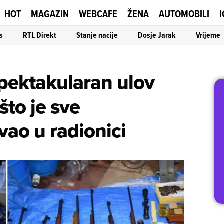
HOT
MAGAZIN
WEBCAFE
ŽENA
AUTOMOBILI
I
s
RTL Direkt
Stanje nacije
Dosje Jarak
Vrijeme
pektakularan ulov
što je sve
vao u radionici