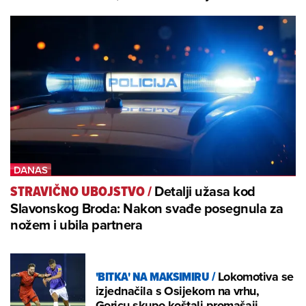
Detalji užasa kod
STRAVIČNO UBOJSTVO
/
Slavonskog Broda: Nakon svađe posegnula za
nožem i ubila partnera
'BITKA' NA MAKSIMIRU
/
Lokomotiva se
izjednačila s Osijekom na vrhu,
Goricu skupo koštali promašaji