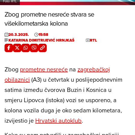
Foto: RTL
Zbog prometne nesreće stvara se
višekilometarska kolona
20.3.2025.
15:58
KATARINA DIMITRIJEVIĆ HRNJKAŠ
RTL
Zbog
prometne nesreće
na
zagrebačkoj
obilaznici
(A3) u četvrtak u poslijepodnevnim
satima između čvorova Buzin i Kosnica u
smjeru Lipovca (istoka) vozi se usporeno, a
kolona vozila duga je oko sedam kilometara,
izvijestio je
Hrvatski autoklub
.
Kako su nam potvrdili u zagrebačkoj policiji,