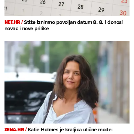
NET.HR /
Stiže iznimno povoljan datum 8. 8. i donosi
novac i nove prilike
ZENA.HR /
Katie Holmes je kraljica ulične mode: