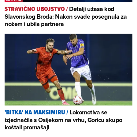
Detalji užasa kod
STRAVIČNO UBOJSTVO
/
Slavonskog Broda: Nakon svađe posegnula za
nožem i ubila partnera
Lokomotiva se
'BITKA' NA MAKSIMIRU
/
izjednačila s Osijekom na vrhu, Goricu skupo
koštali promašaji