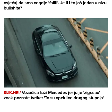
osjećaj da smo negdje 'falili'. Je li i to još jedan u nizu
bullshita?
KLIK.HR /
Vozačica tuži Mercedes jer ju je 'žigosao'
znak poznate tvrtke: 'To su opekline drugog stupnja'