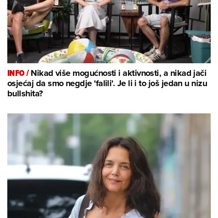
INFO /
Nikad više mogućnosti i aktivnosti, a nikad jači
osjećaj da smo negdje 'falili'. Je li i to još jedan u nizu
bullshita?