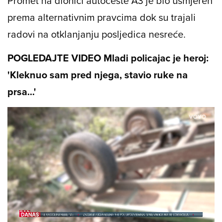
Promet na dionici autoceste A3 je bio usmjeren
prema alternativnim pravcima dok su trajali
radovi na otklanjanju posljedica nesreće.
POGLEDAJTE VIDEO Mladi policajac je heroj:
'Kleknuo sam pred njega, stavio ruke na
prsa...'
Loaded
:
35.13%
/
Unmute