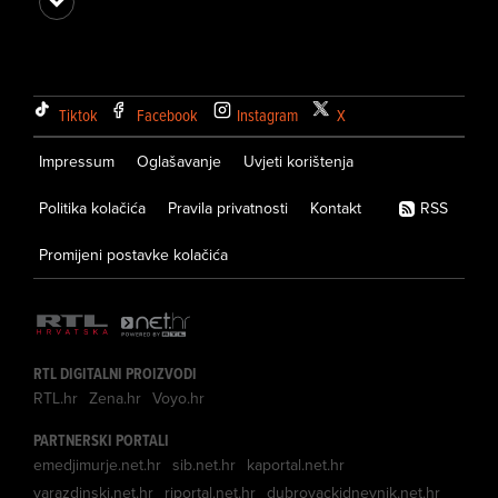
Tiktok
Facebook
Instagram
X
Impressum
Oglašavanje
Uvjeti korištenja
Politika kolačića
Pravila privatnosti
Kontakt
RSS
Promijeni postavke kolačića
RTL DIGITALNI PROIZVODI
RTL.hr
Zena.hr
Voyo.hr
PARTNERSKI PORTALI
emedjimurje.net.hr
sib.net.hr
kaportal.net.hr
varazdinski.net.hr
riportal.net.hr
dubrovackidnevnik.net.hr