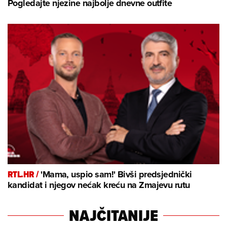
Pogledajte njezine najbolje dnevne outfite
RTL.HR /
'Mama, uspio sam!' Bivši predsjednički
kandidat i njegov nećak kreću na Zmajevu rutu
NAJČITANIJE