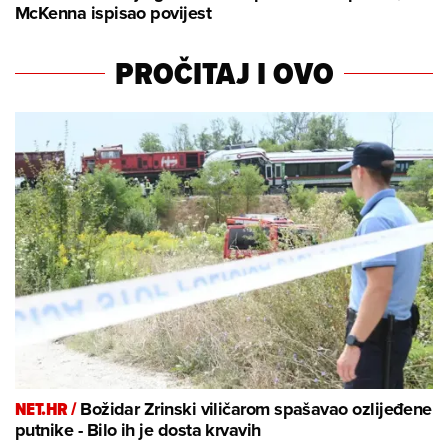
McKenna ispisao povijest
PROČITAJ I OVO
NET.HR /
Božidar Zrinski viličarom spašavao ozlijeđene
putnike - Bilo ih je dosta krvavih