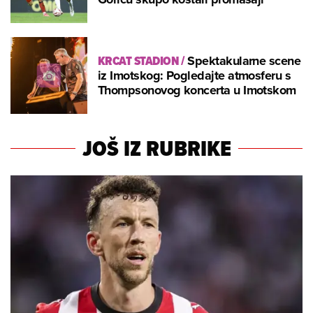
KRCAT STADION
/
Spektakularne scene
iz Imotskog: Pogledajte atmosferu s
Thompsonovog koncerta u Imotskom
JOŠ IZ RUBRIKE