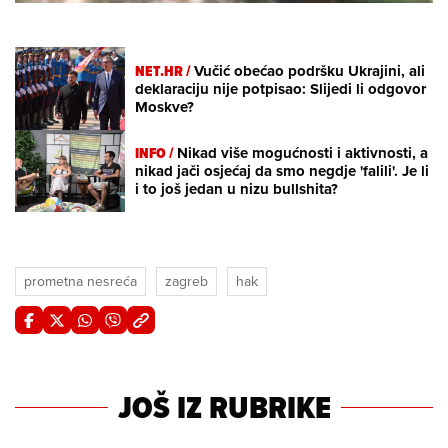
NET.HR /
Vučić obećao podršku Ukrajini, ali
deklaraciju nije potpisao: Slijedi li odgovor
Moskve?
INFO /
Nikad više mogućnosti i aktivnosti, a
nikad jači osjećaj da smo negdje 'falili'. Je li
i to još jedan u nizu bullshita?
prometna nesreća
zagreb
hak
JOŠ IZ RUBRIKE