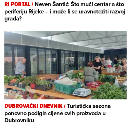
Neven Šantić: Što muči centar a što
RI PORTAL
/
periferiju Rijeke – i može li se uravnotežiti razvoj
grada?
Turistička sezona
DUBROVAČKI DNEVNIK
/
ponovno podigla cijene ovih proizvoda u
Dubrovniku