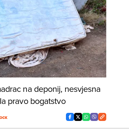
madrac na deponij, nesvjesna
ila pravo bogatstvo
OCK