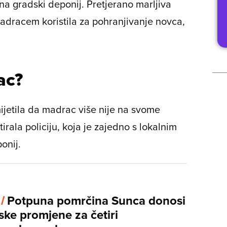
i na gradski deponij. Pretjerano marljiva
adracem koristila za pohranjivanje novca,
ac?
mijetila da madrac više nije na svome
rala policiju, koja je zajedno s lokalnim
onij.
 /
Potpuna pomrčina Sunca donosi
ske promjene za četiri