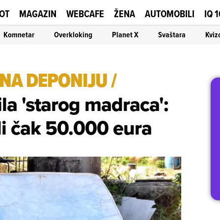
OT
MAGAZIN
WEBCAFE
ŽENA
AUTOMOBILI
IQ 
Komnetar
Overkloking
Planet X
Svaštara
Kviz
NA DEPONIJU
/
ila 'starog madraca':
edi čak 50.000 eura