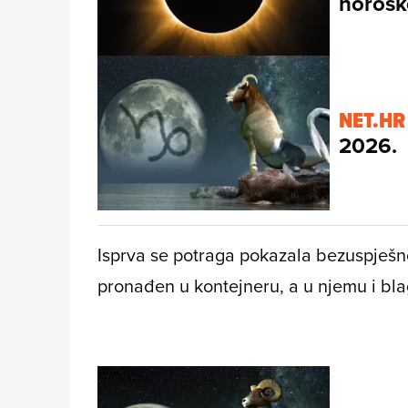
horosk
NET.HR
2026.
Isprva se potraga pokazala bezuspješ
pronađen u kontejneru, a u njemu i bla