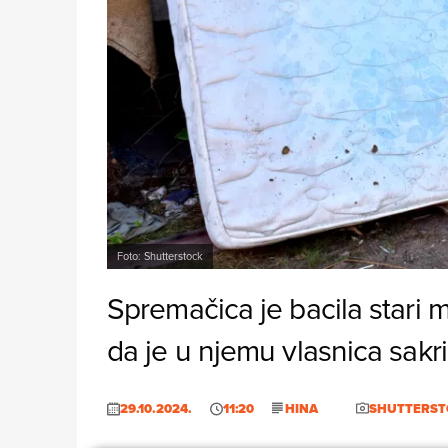
Foto: Shutterstock
Spremačica je bacila stari 
da je u njemu vlasnica sakr
29.10.2024.
11:20
HINA
SHUTTERST