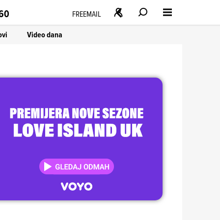
160
FREEMAIL
ovi
Video dana