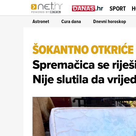
SPORT
H
Astronet
Cura dana
Dnevni horoskop
ŠOKANTNO OTKRIĆE 
Spremačica se riješ
Nije slutila da vrij