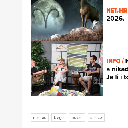
NET.HR
2026.
INFO /
a nikad
Je li i
madrac
blago
novac
smeće