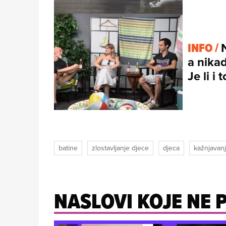
INFO /
a nikad
Je li i
batine
zlostavljanje djece
djeca
kažnjavan
NASLOVI KOJE NE