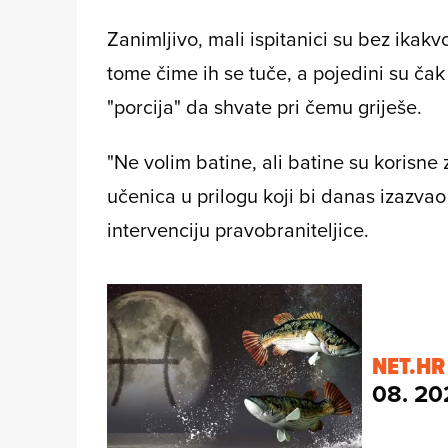
Zanimljivo, mali ispitanici su bez ika
tome čime ih se tuče, a pojedini su čak
"porcija" da shvate pri čemu griješe.
"Ne volim batine, ali batine su korisne 
učenica u prilogu koji bi danas izazvao
intervenciju pravobraniteljice.
NET.HR
08. 20