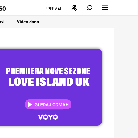
160
FREEMAIL
ovi
Video dana