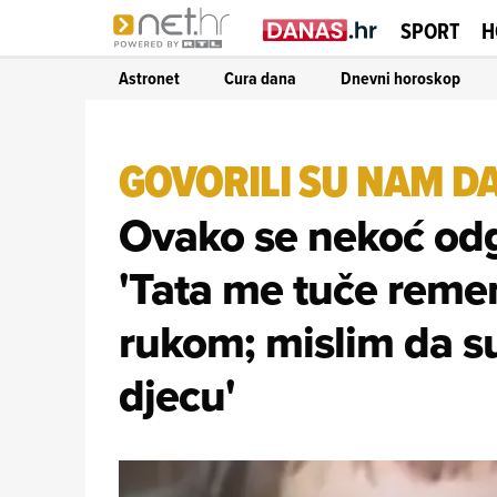
SPORT
H
Astronet
Cura dana
Dnevni horoskop
GOVORILI SU NAM DA 
Ovako se nekoć odga
'Tata me tuče reme
rukom; mislim da su
djecu'