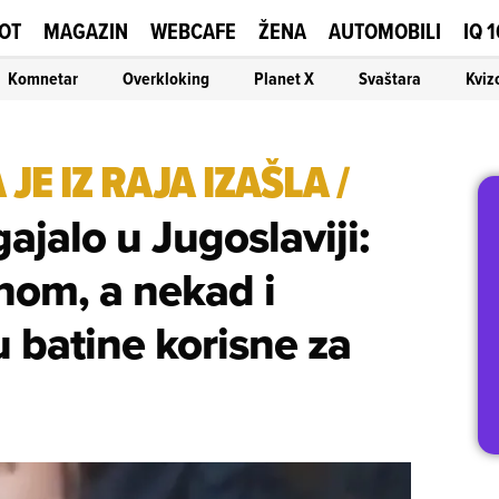
OT
MAGAZIN
WEBCAFE
ŽENA
AUTOMOBILI
IQ 
Komnetar
Overkloking
Planet X
Svaštara
Kviz
JE IZ RAJA IZAŠLA
/
jalo u Jugoslaviji:
nom, a nekad i
 batine korisne za