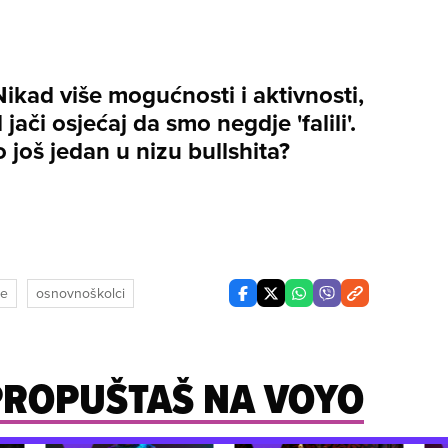
Nikad više mogućnosti i aktivnosti,
 jači osjećaj da smo negdje 'falili'.
 to još jedan u nizu bullshita?
je
osnovnoškolci
 PROPUŠTAŠ NA VOYO