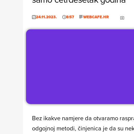
24.11.2023.
8:57
WEBCAFE.HR
Bez ikakve namjere da otvaramo raspra
odgojnoj metodi, činjenica je da su nek