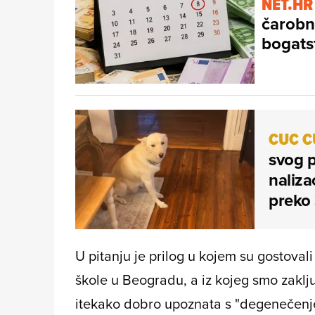
NET.HR
čarobn
bogats
CUC C
svog p
naliza
preko 
U pitanju je prilog u kojem su gostova
škole u Beogradu, a iz kojeg smo zaklju
itekako dobro upoznata s "degenečenj