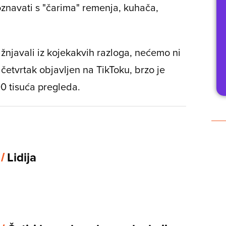
znavati s "čarima" remenja, kuhača,
kažnjavali iz kojekakvih razloga, nećemo ni
u četvrtak objavljen na TikToku, brzo je
00 tisuća pregleda.
 /
Lidija