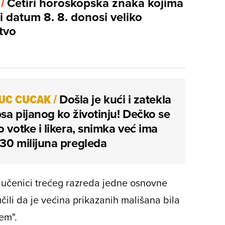
 /
Četiri horoskopska znaka kojima
i datum 8. 8. donosi veliko
tvo
UC CUCAK
/
Došla je kući i zatekla
sa pijanog ko životinju! Dečko se
o votke i likera, snimka već ima
30 milijuna pregleda
li učenici trećeg razreda jedne osnovne
čili da je većina prikazanih mališana bila
em".