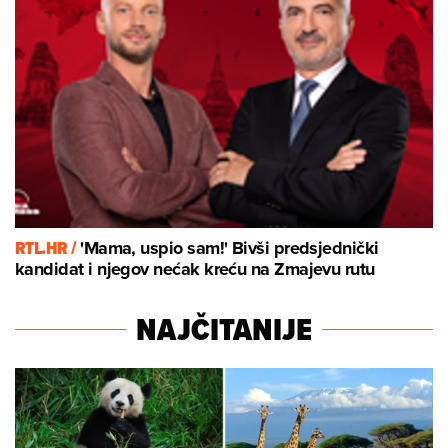
RTL.HR /
'Mama, uspio sam!' Bivši predsjednički
kandidat i njegov nećak kreću na Zmajevu rutu
NAJČITANIJE