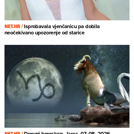
NET.HR /
Isprobavala vjenčanicu pa dobila
neočekivano upozorenje od starice
NET.HR /
Dnevni horoskop, Jarac, 07. 08. 2026.