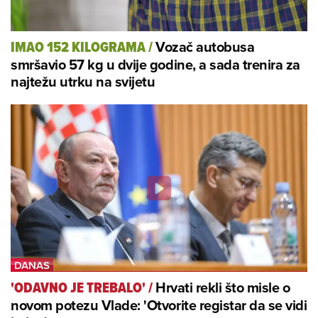
Vozač autobusa
IMAO 152 KILOGRAMA
/
smršavio 57 kg u dvije godine, a sada trenira za
najtežu utrku na svijetu
Hrvati rekli što misle o
'ODAVNO JE TREBALO'
/
novom potezu Vlade: 'Otvorite registar da se vidi