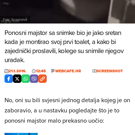
Foto: Screenshot
Ponosni majstor sa snimke bio je jako sretan
kada je montirao svoj prvi toalet, a kako bi
zajednički proslavili, kolege su snimile njegov
uradak.
21.1.2016.
12:45
WEBCAFE.HR
SCREENSHOT
No, oni su bili svjesni jednog detalja kojeg je on
zaboravio, a u nastavku pogledajte što je to
ponosni majstor malo prekasno uočio: