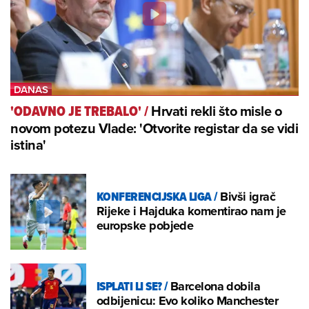
Hrvati rekli što misle o
'ODAVNO JE TREBALO'
/
novom potezu Vlade: 'Otvorite registar da se vidi
istina'
KONFERENCIJSKA LIGA
/
Bivši igrač
Rijeke i Hajduka komentirao nam je
europske pobjede
ISPLATI LI SE?
/
Barcelona dobila
odbijenicu: Evo koliko Manchester