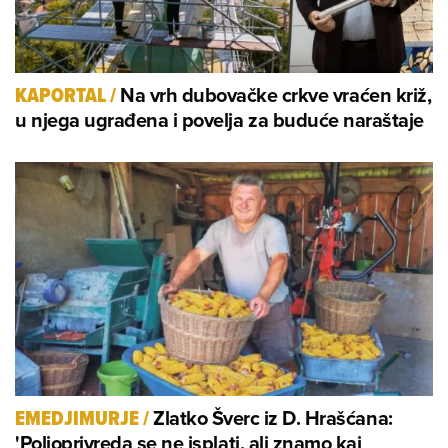
Na vrh dubovačke crkve vraćen križ,
KAPORTAL
/
u njega ugrađena i povelja za buduće naraštaje
Zlatko Šverc iz D. Hrašćana:
EMEDJIMURJE
/
'Poljoprivreda se ne isplati, ali znamo kaj