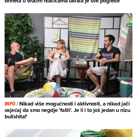
brineta u vrućim hlačicama ukrala je sve poglede
INFO /
Nikad više mogućnosti i aktivnosti, a nikad jači
osjećaj da smo negdje 'falili'. Je li i to još jedan u nizu
bullshita?