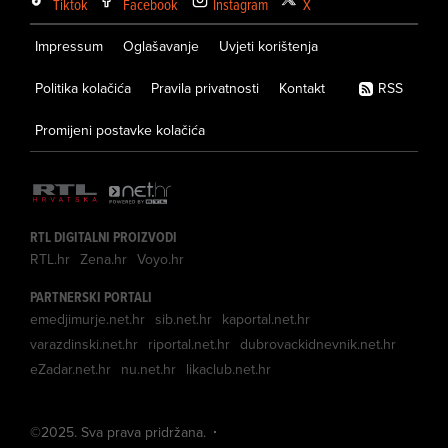
Tiktok
Facebook
Instagram
X
Impressum
Oglašavanje
Uvjeti korištenja
Politika kolačića
Pravila privatnosti
Kontakt
RSS
Promijeni postavke kolačića
RTL DIGITALNI PROIZVODI
RTL.hr
Zena.hr
Voyo.hr
PARTNERSKI PORTALI
emedjimurje.net.hr
sib.net.hr
kaportal.net.hr
varazdinski.net.hr
riportal.net.hr
dubrovackidnevnik.net.hr
eZadar.net.hr
nu.net.hr
likaclub.net.hr
©
2025
. Sva prava pridržana.