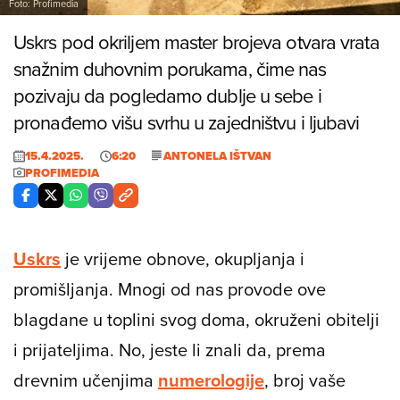
Foto: Profimedia
Uskrs pod okriljem master brojeva otvara vrata
snažnim duhovnim porukama, čime nas
pozivaju da pogledamo dublje u sebe i
pronađemo višu svrhu u zajedništvu i ljubavi
15.4.2025.
6:20
ANTONELA IŠTVAN
PROFIMEDIA
Uskrs
je vrijeme obnove, okupljanja i
promišljanja. Mnogi od nas provode ove
blagdane u toplini svog doma, okruženi obitelji
i prijateljima. No, jeste li znali da, prema
drevnim učenjima
numerologije
, broj vaše