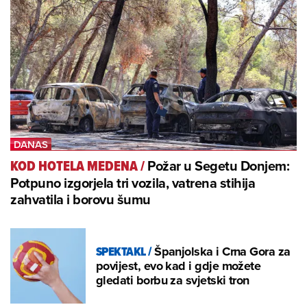
Požar u Segetu Donjem:
KOD HOTELA MEDENA
/
Potpuno izgorjela tri vozila, vatrena stihija
zahvatila i borovu šumu
SPEKTAKL
/
Španjolska i Crna Gora za
povijest, evo kad i gdje možete
gledati borbu za svjetski tron