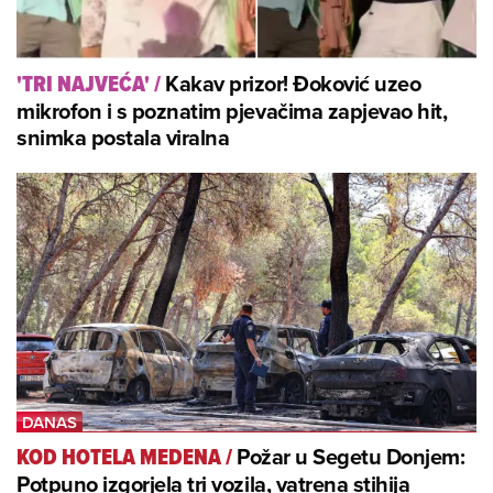
Kakav prizor! Đoković uzeo
'TRI NAJVEĆA'
/
mikrofon i s poznatim pjevačima zapjevao hit,
snimka postala viralna
Požar u Segetu Donjem:
KOD HOTELA MEDENA
/
Potpuno izgorjela tri vozila, vatrena stihija