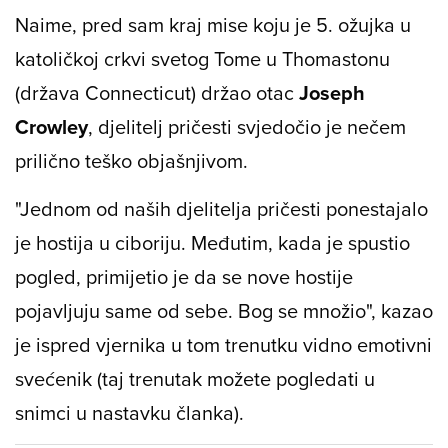
Naime, pred sam kraj mise koju je 5. ožujka u
katoličkoj crkvi svetog Tome u Thomastonu
(država Connecticut) držao otac
Joseph
Crowley
, djelitelj pričesti svjedočio je nečem
prilično teško objašnjivom.
"Jednom od naših djelitelja pričesti ponestajalo
je hostija u ciboriju. Međutim, kada je spustio
pogled, primijetio je da se nove hostije
pojavljuju same od sebe. Bog se množio", kazao
je ispred vjernika u tom trenutku vidno emotivni
svećenik (taj trenutak možete pogledati u
snimci u nastavku članka).