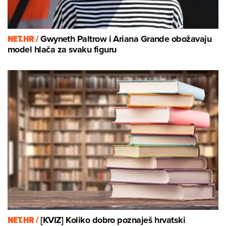
NET.HR /
Gwyneth Paltrow i Ariana Grande obožavaju
model hlača za svaku figuru
NET.HR /
[KVIZ] Koliko dobro poznaješ hrvatski