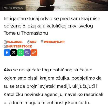
Foto: Shutterstock
Intrigantan slučaj odvio se pred sam kraj mise
održane 5. ožujka u katoličkoj crkvi svetog
Tome u Thomastonu
15.5.2023.
6:57
WEBCAFE.HR
SHUTTERSTOCK
Ako se ne sjećate tog neobičnog slučaja o
kojem smo pisali krajem ožujka, podsjetimo da
su se tada brojni svjetski mediji, uključujući i
Katoličku novinsku agenciju, naveliko raspričali
o jednom mogućem euharistijskom čudu.