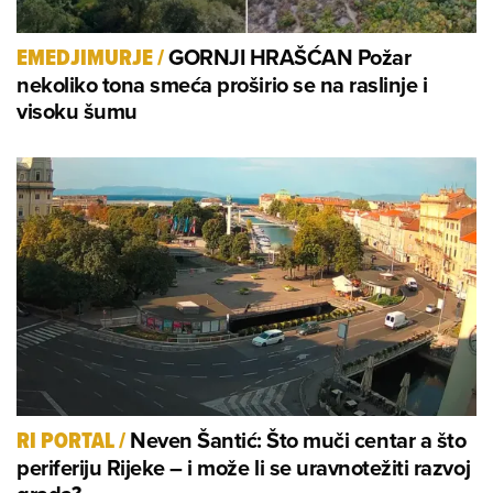
GORNJI HRAŠĆAN Požar
EMEDJIMURJE
/
nekoliko tona smeća proširio se na raslinje i
visoku šumu
Neven Šantić: Što muči centar a što
RI PORTAL
/
periferiju Rijeke – i može li se uravnotežiti razvoj