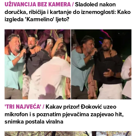
Sladoled nakon
UŽIVANCIJA BEZ KAMERA
/
doručka, ribičija i kartanje do iznemoglosti: Kako
izgleda 'Karmelino' ljeto?
Kakav prizor! Đoković uzeo
'TRI NAJVEĆA'
/
mikrofon i s poznatim pjevačima zapjevao hit,
snimka postala viralna