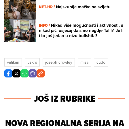
NET.HR /
Najskuplje mačke na svijetu
INFO /
Nikad više mogućnosti i aktivnosti, a
nikad jači osjećaj da smo negdje 'falili'. Je li
i to još jedan u nizu bullshita?
vatikan
uskrs
joseph crowley
misa
čudo
JOŠ IZ RUBRIKE
NOVA REGIONALNA SERIJA NA