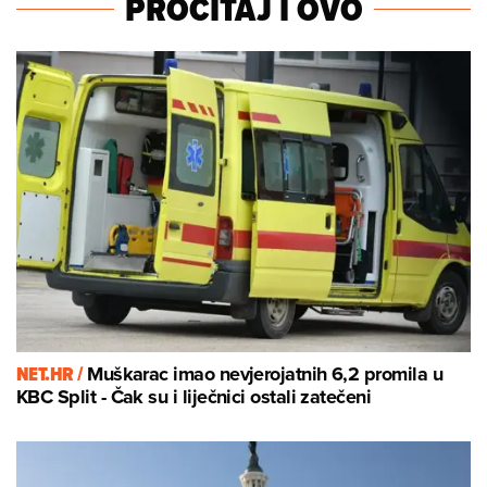
PROČITAJ I OVO
NET.HR /
Muškarac imao nevjerojatnih 6,2 promila u
KBC Split - Čak su i liječnici ostali zatečeni