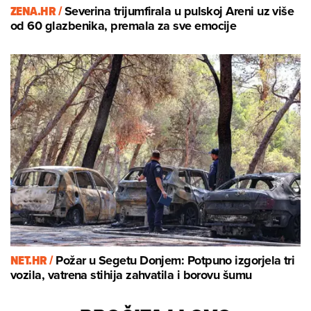
ZENA.HR /
Severina trijumfirala u pulskoj Areni uz više
od 60 glazbenika, premala za sve emocije
NET.HR /
Požar u Segetu Donjem: Potpuno izgorjela tri
vozila, vatrena stihija zahvatila i borovu šumu