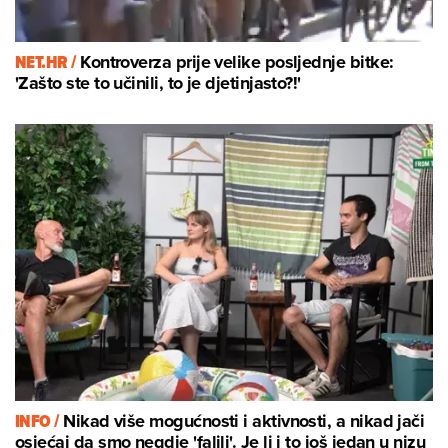
NET.HR /
Kontroverza prije velike posljednje bitke:
'Zašto ste to učinili, to je djetinjasto?!'
INFO /
Nikad više mogućnosti i aktivnosti, a nikad jači
osjećaj da smo negdje 'falili'. Je li i to još jedan u nizu