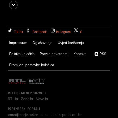
Tiktok
Facebook
Instagram
X
Impressum
Oglašavanje
Uvjeti korištenja
Politika kolačića
Pravila privatnosti
Kontakt
RSS
Promijeni postavke kolačića
RTL DIGITALNI PROIZVODI
RTL.hr
Zena.hr
Voyo.hr
PARTNERSKI PORTALI
emedjimurje.net.hr
sib.net.hr
kaportal.net.hr