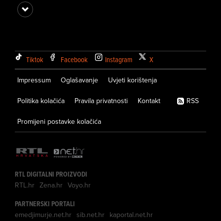
Tiktok
Facebook
Instagram
X
Impressum
Oglašavanje
Uvjeti korištenja
Politika kolačića
Pravila privatnosti
Kontakt
RSS
Promijeni postavke kolačića
RTL DIGITALNI PROIZVODI
RTL.hr
Zena.hr
Voyo.hr
PARTNERSKI PORTALI
emedjimurje.net.hr
sib.net.hr
kaportal.net.hr