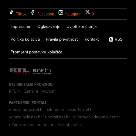
Tiktok
Facebook
Instagram
X
Impressum
Oglašavanje
Uvjeti korištenja
Politika kolačića
Pravila privatnosti
Kontakt
RSS
Promijeni postavke kolačića
RTL DIGITALNI PROIZVODI
RTL.hr
Zena.hr
Voyo.hr
PARTNERSKI PORTALI
emedjimurje.net.hr
sib.net.hr
kaportal.net.hr
varazdinski.net.hr
riportal.net.hr
dubrovackidnevnik.net.hr
eZadar.net.hr
nu.net.hr
likaclub.net.hr