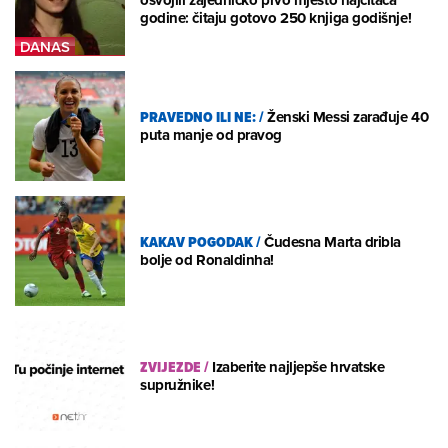
osvojili zajedničko prvo mjesto najčitača
godine: čitaju gotovo 250 knjiga godišnje!
PRAVEDNO ILI NE:
/
Ženski Messi zarađuje 40
puta manje od pravog
KAKAV POGODAK
/
Čudesna Marta dribla
bolje od Ronaldinha!
ZVIJEZDE
/
Izaberite najljepše hrvatske
supružnike!