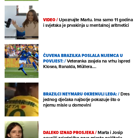
VIDEO
/
Upoznajte Martu. Ima samo 11 godina
i svjetska je prvakinja u mentalnoj aritmetici
ČUVENA BRAZILKA POSLALA NIJEMCA U
POVIJEST:
/
Veteranka zasjela na vrhu ispred
Klosea, Ranalda, Müllera....
BRAZILCI NEYMARU OKRENULI LEĐA:
/
Dres
jednog dječaka najbolje pokazuje što o
njemu misle u domovini
DALEKO IZNAD PROSJEKA
/
Marta i Josip