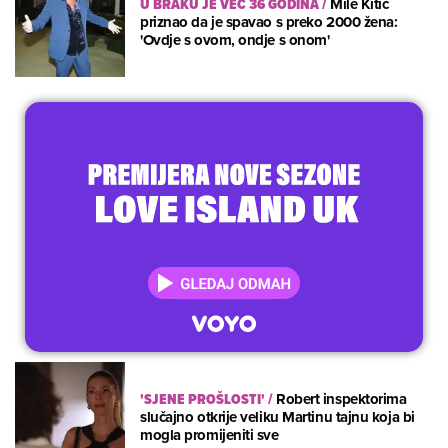
U BRAKU JE VEĆ 36 GODINA
/
Mile Kitić
priznao da je spavao s preko 2000 žena:
'Ovdje s ovom, ondje s onom'
'SJENE PROŠLOSTI'
/
Robert inspektorima
slučajno otkrije veliku Martinu tajnu koja bi
mogla promijeniti sve