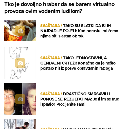
Tko je dovoljno hrabar da se barem virtualno
provoza ovim vodenim ludilom?
SVAŠTARA
/
TAKO SU SLATKI DA BI IH
NAJRADIJE POJELI: Kad porastu, mi ćemo
njima biti slastan obrok
SVAŠTARA
/
TAKO JEDNOSTAVNI, A
GENIJALNI CRTEŽI! Konačno da je nešto
postalo hit iz posve opravdanih razloga
SVAŠTARA
/
DRASTIČNO SMRŠAVILI I
PONOSE SE REZULTATIMA: Je li im se trud
isplatio? Procijenite sami