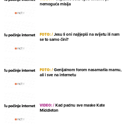
nemoguća misija
FOTO:
/
Jesu li oni najljepši na svijetu ili nam
se to samo čini?
FOTO:
/
Genijalnom forom nasamarila mamu,
ali i sve na internetu
VIDEO:
/
Kad padnu sve maske Kate
Middleton