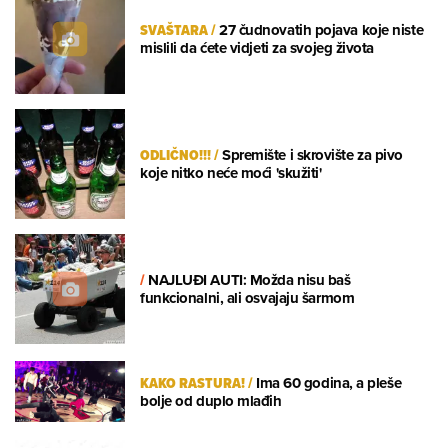
SVAŠTARA
/
27 čudnovatih pojava koje niste
mislili da ćete vidjeti za svojeg života
ODLIČNO!!!
/
Spremište i skrovište za pivo
koje nitko neće moći 'skužiti'
/
NAJLUĐI AUTI: Možda nisu baš
funkcionalni, ali osvajaju šarmom
KAKO RASTURA!
/
Ima 60 godina, a pleše
bolje od duplo mlađih