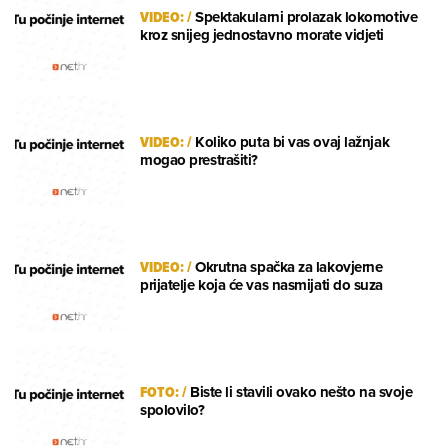
VIDEO:
/
Spektakularni prolazak lokomotive
kroz snijeg jednostavno morate vidjeti
VIDEO:
/
Koliko puta bi vas ovaj lažnjak
mogao prestrašiti?
VIDEO:
/
Okrutna spačka za lakovjerne
prijatelje koja će vas nasmijati do suza
FOTO:
/
Biste li stavili ovako nešto na svoje
spolovilo?