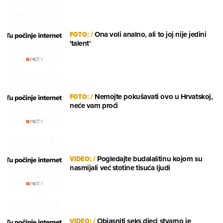
FOTO:
/
Ona voli analno, ali to joj nije jedini
'talent'
FOTO:
/
Nemojte pokušavati ovo u Hrvatskoj,
neće vam proći
VIDEO:
/
Pogledajte budalaštinu kojom su
nasmijali već stotine tisuća ljudi
VIDEO:
/
Objasniti seks djeci stvarno je