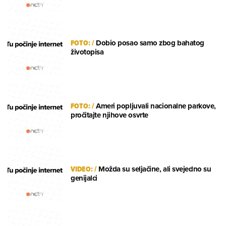
FOTO:
/
Dobio posao samo zbog bahatog
životopisa
FOTO:
/
Ameri popljuvali nacionalne parkove,
pročitajte njihove osvrte
VIDEO:
/
Možda su seljačine, ali svejedno su
genijalci