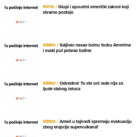
FOTO:
/
Glupi i apsurdni američki zakoni koji
stvarno postoje
VIDEO:
/
Saljivac nasao bolnu tocku Amerima
i svaki put pobrao batine
VIDEO:
/
Odvratno! To sto oni rade nije za
ljude slabog zeluca
VIDEO:
/
Ameri u tajnosti spremaju evakuaciju
zbog erupcije supervulkana?