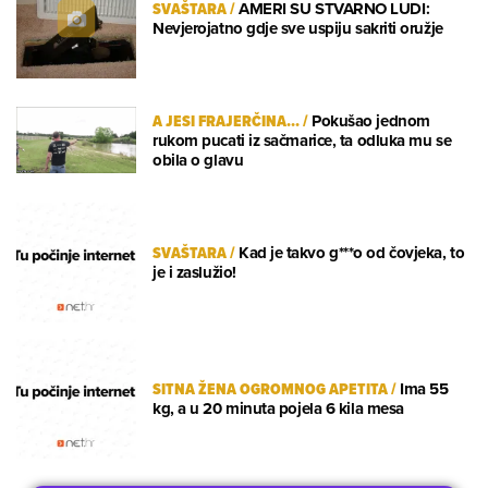
SVAŠTARA
/
AMERI SU STVARNO LUDI:
Nevjerojatno gdje sve uspiju sakriti oružje
A JESI FRAJERČINA...
/
Pokušao jednom
rukom pucati iz sačmarice, ta odluka mu se
obila o glavu
SVAŠTARA
/
Kad je takvo g***o od čovjeka, to
je i zaslužio!
SITNA ŽENA OGROMNOG APETITA
/
Ima 55
kg, a u 20 minuta pojela 6 kila mesa