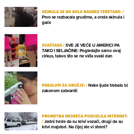
SKINULA SE DO GOLA NASRED TERETANE:
/
Prvo se razbacala grudima, a onda skinula i
gaće
SVAŠTARA
/
SVE JE VEĆE U AMERICI PA
TAKO I SELJAČINE: Pogledajte samo ovaj
cirkus, takvo što se ne viđa svaki dan
PREGLUPI ZA ORUŽJE:
/
Neke ljude trebalo bi
zakonom zabraniti
PROMETNA NESREĆA PODIJELILA INTERNET:
/
Jedni tvrde da su krivi vozači, drugi da su
krivi majstori. Na čijoj ste vi strani?