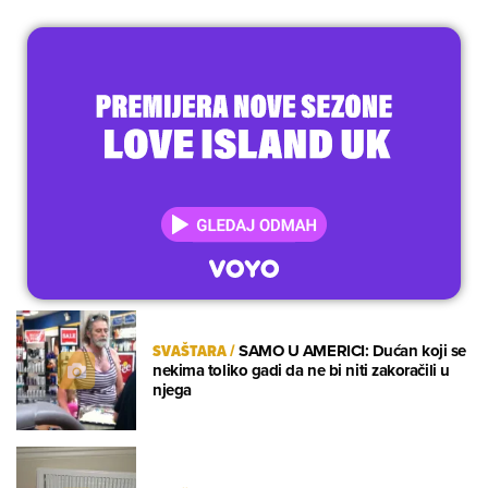
SVAŠTARA
/
SAMO U AMERICI: Dućan koji se
nekima toliko gadi da ne bi niti zakoračili u
njega