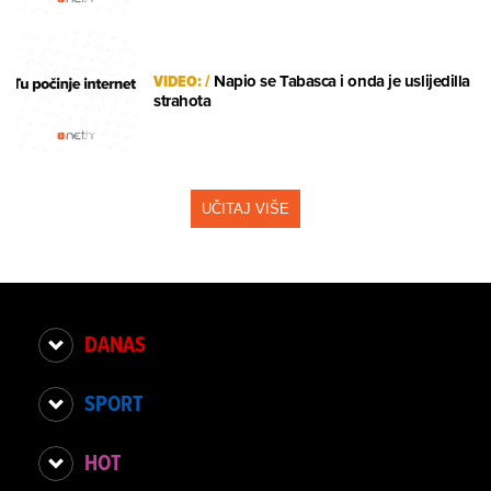
VIDEO:
/
Napio se Tabasca i onda je uslijedilla
strahota
UČITAJ VIŠE
DANAS
SPORT
HOT