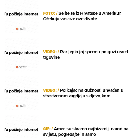
FOTO:
/
Selite se iz Hrvatske u Ameriku?
Očekuju vas sve ove divote
VIDEO:
/
Razljepio joj spermu po guzi usred
trgovine
VIDEO:
/
Policajac na dužnosti uhvaćen u
strastvenom zagrljaju s djevojkom
GIF:
/
Ameri su stvarno najbizarniji narod na
svijetu, pogledajte ih samo