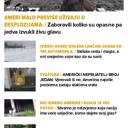
AMERI MALO PREVIŠE UŽIVAJU U
Zaboravili koliko su opasne pa
EKSPLOZIJAMA:
/
jedva izvukli živu glavu
[VIDEO] OVAKO IZGLEDA LANČANI SUDAR OD
150 AUTOMOBILA:
/
Skliska cesta i magla, a
oni svejedno voze kao da su sami
SVAŠTARA
/
AMERIČKI NEPRIJATELJ BROJ
JEDAN: Vjerovali ili ne, Amerima najviše
problema zadaju staklena vrata
RAT IZMEĐU AMERIKE I RUSIJE JE VEĆ
POČEO:
/
Stvarno je neizvjesno koja nacija
ima veće seljačine, kome dajete svoj glas?