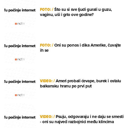
FOTO:
/
Što su si sve ljudi gurali u guzu,
vaginu, uši i grlo ove godine?
FOTO:
/
Oni su ponos i dika Amerike, čuvajte
ih se
VIDEO:
/
Ameri probali ćevape, burek i ostalu
balkansku hranu po prvi put
VIDEO:
/
Psuju, odgovaraju i ne daju se smesti
- oni su najveći razbojnici među klincima