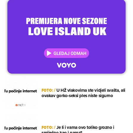
FOTO:
/
U HŽ vlakovima ste vidjeli svašta, ali
ovakav gorko-seksi ples niste sigurno
FOTO:
/
Je li i vama ovo toliko grozno i
smiješno kao i nama?