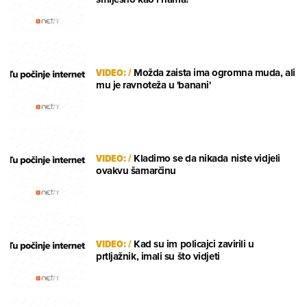
VIDEO:
/
Možda zaista ima ogromna muda, ali
mu je ravnoteža u 'banani'
VIDEO:
/
Kladimo se da nikada niste vidjeli
ovakvu šamarčinu
VIDEO:
/
Kad su im policajci zavirili u
prtljažnik, imali su što vidjeti