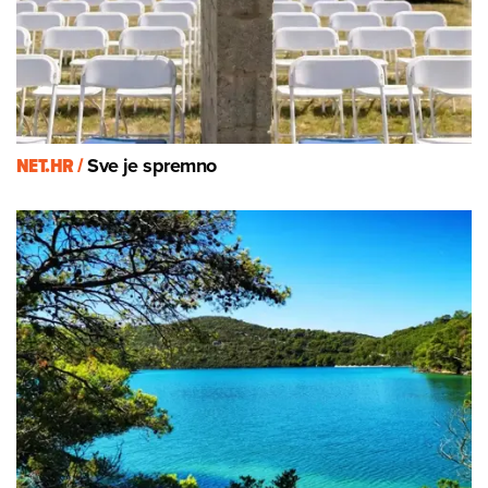
NET.HR /
Sve je spremno