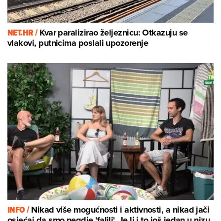
NET.HR /
Kvar paralizirao željeznicu: Otkazuju se
vlakovi, putnicima poslali upozorenje
INFO /
Nikad više mogućnosti i aktivnosti, a nikad jači
osjećaj da smo negdje 'falili'. Je li i to još jedan u nizu