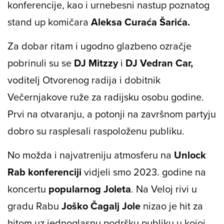
konferencije, kao i urnebesni nastup poznatog
stand up komičara
Aleksa Curaća Šarića.
Za dobar ritam i ugodno glazbeno ozračje
pobrinuli su se
DJ Mitzzy
i
DJ Vedran Car,
voditelj Otvorenog radija i dobitnik
Večernjakove ruže za radijsku osobu godine.
Prvi na otvaranju, a potonji na završnom partyju
dobro su rasplesali raspoloženu publiku.
No možda i najvatreniju atmosferu na
Unlock
Rab konferenciji
vidjeli smo 2023. godine na
koncertu
popularnog Joleta
. Na Veloj rivi u
gradu Rabu
Joško Čagalj Jole
nizao je hit za
hitom uz jednoglasnu podršku publiku u kojoj