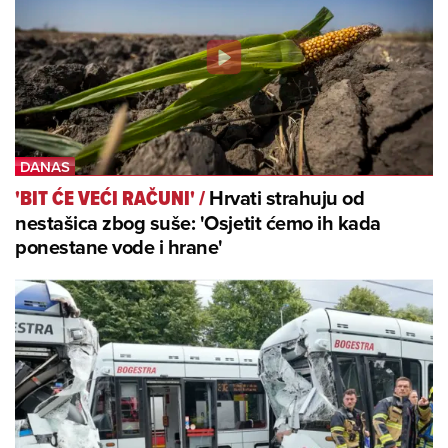
Hrvati strahuju od
'BIT ĆE VEĆI RAČUNI'
/
nestašica zbog suše: 'Osjetit ćemo ih kada
ponestane vode i hrane'