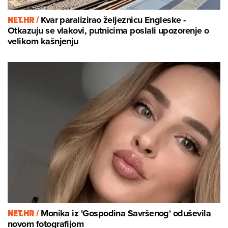
NET.HR /
Kvar paralizirao željeznicu Engleske -
Otkazuju se vlakovi, putnicima poslali upozorenje o
velikom kašnjenju
NET.HR /
Monika iz 'Gospodina Savršenog' oduševila
novom fotografijom