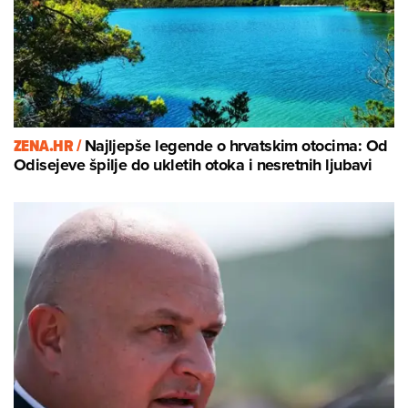
ZENA.HR /
Najljepše legende o hrvatskim otocima: Od
Odisejeve špilje do ukletih otoka i nesretnih ljubavi