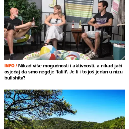
INFO /
Nikad više mogućnosti i aktivnosti, a nikad jači
osjećaj da smo negdje 'falili'. Je li i to još jedan u nizu
bullshita?