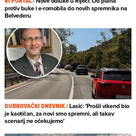
Nove odluke u Rijeci: Od plana
RI PORTAL
/
protiv buke i e-romobila do novih spremnika na
Belvederu
Lasić: 'Prošli vikend bio
DUBROVAČKI DNEVNIK
/
je kaotičan, za novi smo spremni, ali takav
scenarij ne očekujemo'