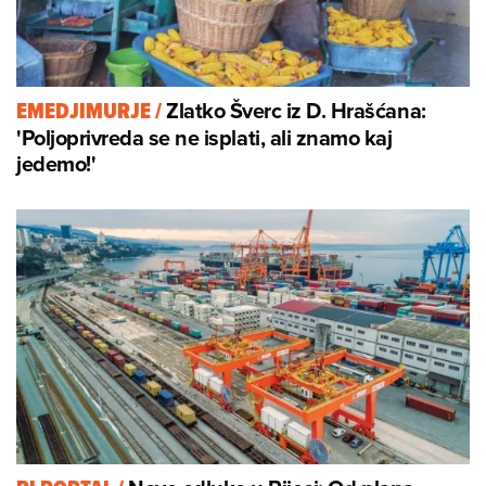
Zlatko Šverc iz D. Hrašćana:
EMEDJIMURJE
/
'Poljoprivreda se ne isplati, ali znamo kaj
jedemo!'