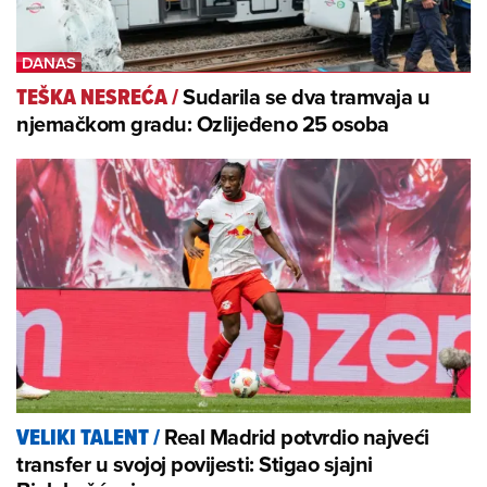
Sudarila se dva tramvaja u
TEŠKA NESREĆA
/
njemačkom gradu: Ozlijeđeno 25 osoba
Real Madrid potvrdio najveći
VELIKI TALENT
/
transfer u svojoj povijesti: Stigao sjajni