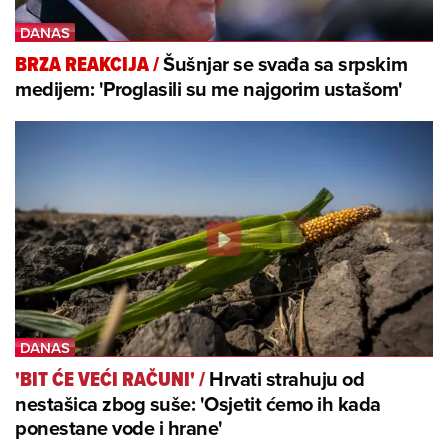
Šušnjar se svađa sa srpskim
BRZA REAKCIJA
/
medijem: 'Proglasili su me najgorim ustašom'
Hrvati strahuju od
'BIT ĆE VEĆI RAČUNI'
/
nestašica zbog suše: 'Osjetit ćemo ih kada
ponestane vode i hrane'