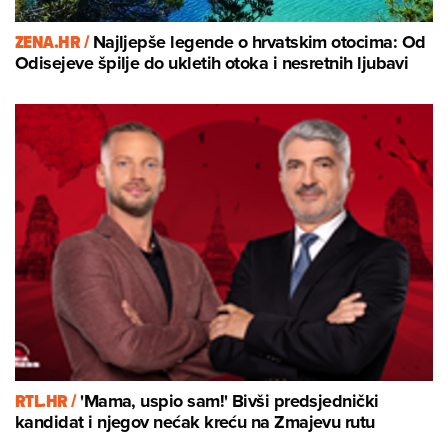
ZENA.HR /
Najljepše legende o hrvatskim otocima: Od
Odisejeve špilje do ukletih otoka i nesretnih ljubavi
RTL.HR /
'Mama, uspio sam!' Bivši predsjednički
kandidat i njegov nećak kreću na Zmajevu rutu