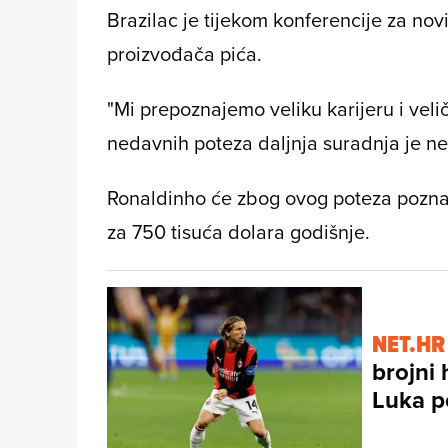
Brazilac je tijekom konferencije za no
proizvođača pića.
"Mi prepoznajemo veliku karijeru i vel
nedavnih poteza daljnja suradnja je ne
Ronaldinho će zbog ovog poteza poznat
za 750 tisuća dolara godišnje.
NET.HR
brojni 
Luka p