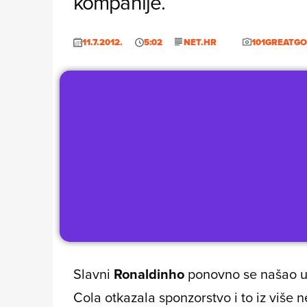
kompanije.
11.7.2012.
5:02
NET.HR
101GREATG
Slavni
Ronaldinho
ponovno se našao u 
Cola otkazala sponzorstvo i to iz više 