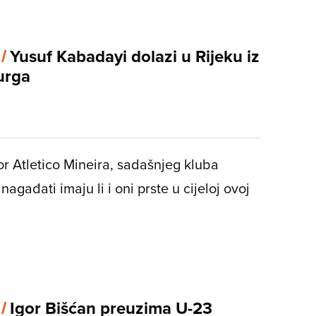
 /
Yusuf Kabadayi dolazi u Rijeku iz
urga
or Atletico Mineira, sadašnjeg kluba
gađati imaju li i oni prste u cijeloj ovoj
 /
Igor Bišćan preuzima U-23