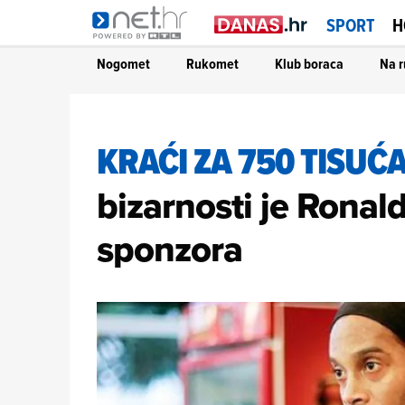
" />
" />
" />
SPORT
H
Nogomet
Rukomet
Klub boraca
Na r
KRAĆI ZA 750 TISUĆ
bizarnosti je Ronal
sponzora