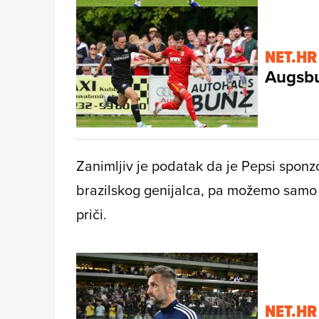
NET.HR
Augsb
Zanimljiv je podatak da je Pepsi sponz
brazilskog genijalca, pa možemo samo na
priči.
NET.HR