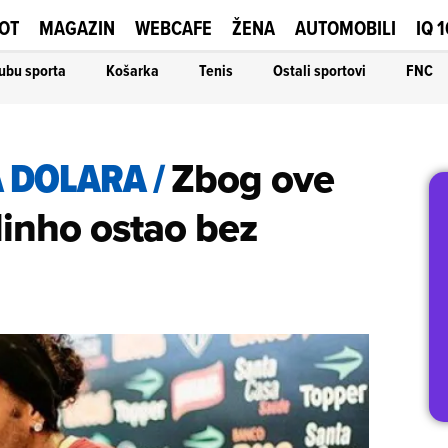
OT
MAGAZIN
WEBCAFE
ŽENA
AUTOMOBILI
IQ 
ubu sporta
Košarka
Tenis
Ostali sportovi
FNC
A DOLARA
/
Zbog ove
dinho ostao bez