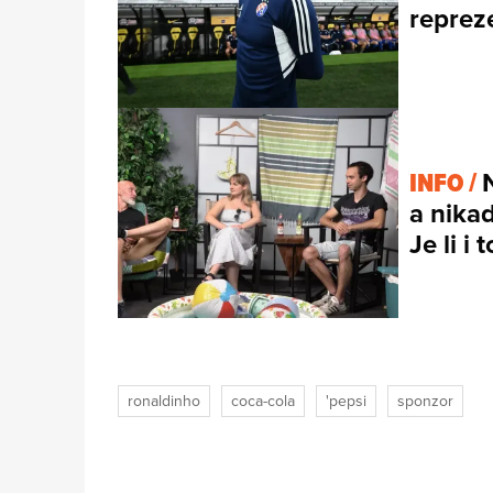
reprez
INFO /
a nikad
Je li i
ronaldinho
coca-cola
'pepsi
sponzor