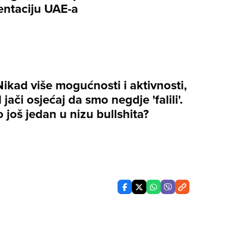
entaciju UAE-a
Nikad više mogućnosti i aktivnosti,
 jači osjećaj da smo negdje 'falili'.
 to još jedan u nizu bullshita?