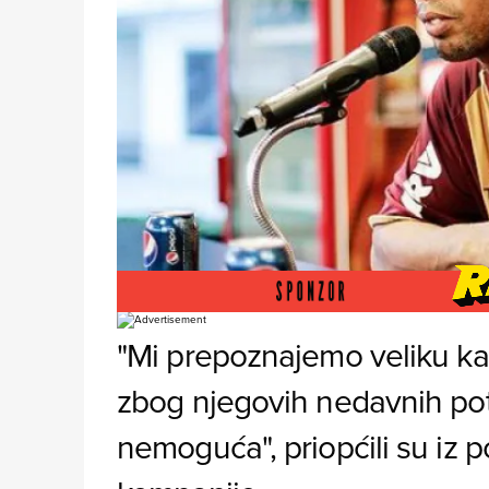
Foto: 101greatgoals.com
"Mi prepoznajemo veliku kar
zbog njegovih nedavnih pot
nemoguća", priopćili su iz 