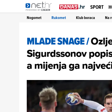
SPORT
H
Nogomet
Rukomet
Klub boraca
Na r
MLADE SNAGE
/
Ozlj
Sigurdssonov popis
a mijenja ga najveć