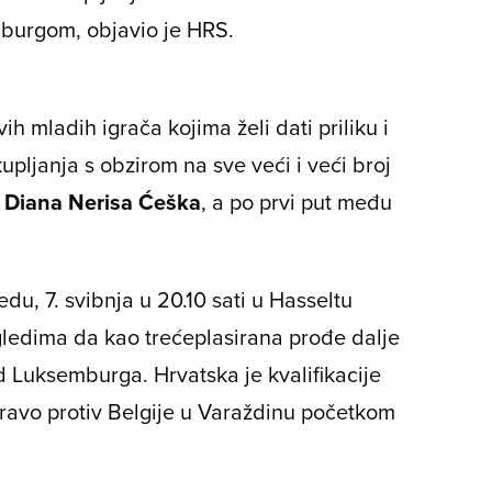
mburgom, objavio je HRS.
h mladih igrača kojima želi dati priliku i
pljanja s obzirom na sve veći i veći broj
a
Diana Nerisa Ćeška
, a po prvi put među
edu, 7. svibnja u 20.10 sati u Hasseltu
izgledima da kao trećeplasirana prođe dalje
d Luksemburga. Hrvatska je kvalifikacije
ravo protiv Belgije u Varaždinu početkom