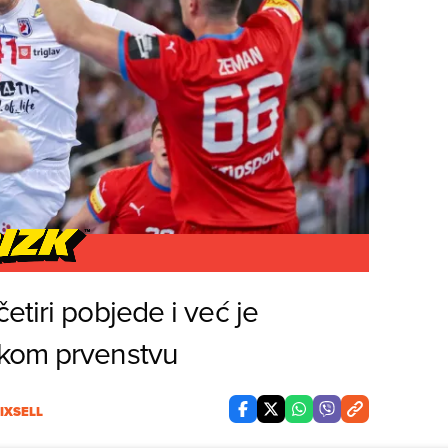
etiri pobjede i već je
skom prvenstvu
IXSELL