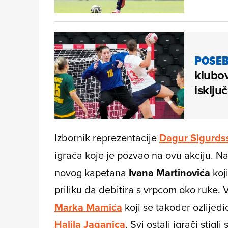
POSEB
klubov
isključ
Izbornik reprezentacije
Dagur Sigurds
igrača koje je pozvao na ovu akciju. 
novog kapetana
Ivana Martinovića
koji
priliku da debitira s vrpcom oko ruke. V
Marka Mamića
koji se također ozlijedi
Halila Jaganjca
. Svi ostali igrači stigl