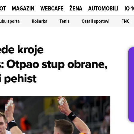
OT
MAGAZIN
WEBCAFE
ŽENA
AUTOMOBILI
IQ 
ubu sporta
Košarka
Tenis
Ostali sportovi
FNC
ede kroje
: Otpao stup obrane,
i pehist