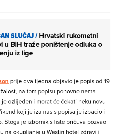
AN SLUČAJ
/
Hrvatski rukometni
i u BiH traže poništenje odluka o
enju iz lige
son
prije dva tjedna objavio je popis od 19
Nažalost, na tom popisu ponovno nema
 je ozlijeđen i morat će čekati neku novu
ikend koji je iza nas s popisa je izbacio i
o. Stoga je izbornik s liste pričuva pozvao
i su na okupljanje u Westin hotel zdravi i