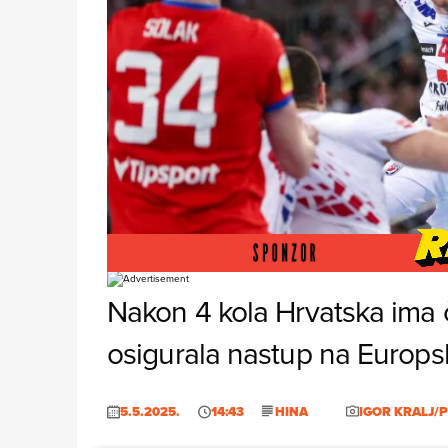
Foto: Igor Kralj/PIXSELL
Nakon 4 kola Hrvatska ima č
osigurala nastup na Europ
5.5.2025.
14:43
HINA
IGOR KRALJ/P