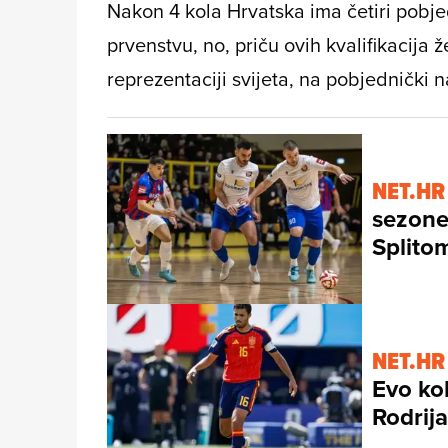
Nakon 4 kola Hrvatska ima četiri pobje
prvenstvu, no, priču ovih kvalifikacija ž
reprezentaciji svijeta, na pobjednički n
NET.HR
sezone
Splito
NET.HR
Evo kol
Rodrija