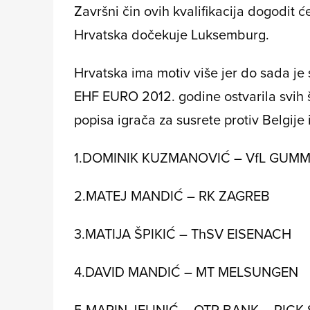
Završni čin ovih kvalifikacija dogodit će
Hrvatska dočekuje Luksemburg.
Hrvatska ima motiv više jer do sada je 
EHF EURO 2012. godine ostvarila svih š
popisa igrača za susrete protiv Belgije
1.DOMINIK KUZMANOVIĆ – VfL GUM
2.MATEJ MANDIĆ – RK ZAGREB
3.MATIJA ŠPIKIĆ – ThSV EISENACH
4.DAVID MANDIĆ – MT MELSUNGEN
5.MARIN JELINIĆ – OTP BANK – PICK