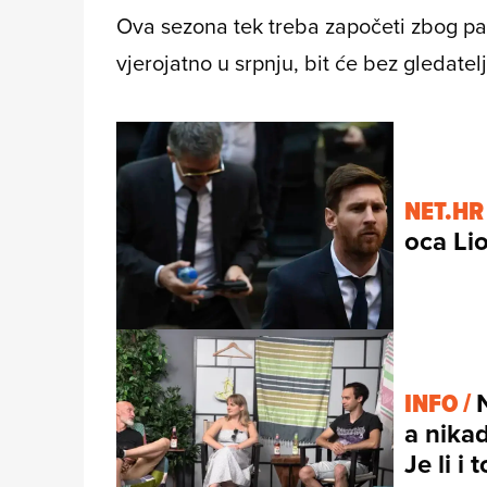
Ova sezona tek treba započeti zbog p
vjerojatno u srpnju, bit će bez gledatelj
NET.HR
oca Li
INFO /
a nikad
Je li i