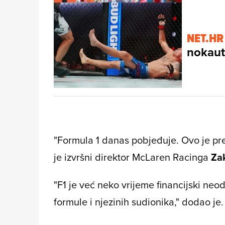
NET.HR
nokaut
"Formula 1 danas pobjeđuje. Ovo je pr
je izvršni direktor McLaren Racinga
Za
"F1 je već neko vrijeme financijski neod
formule i njezinih sudionika," dodao je.