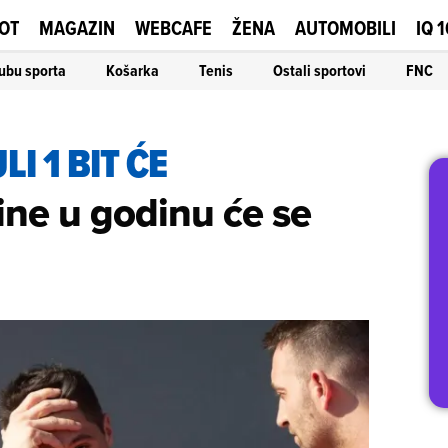
OT
MAGAZIN
WEBCAFE
ŽENA
AUTOMOBILI
IQ 
ubu sporta
Košarka
Tenis
Ostali sportovi
FNC
 1 BIT ĆE
ine u godinu će se