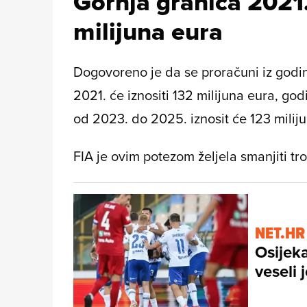
Gornja granica 2021.
milijuna eura
Dogovoreno je da se proračuni iz godi
2021. će iznositi 132 milijuna eura, god
od 2023. do 2025. iznosit će 123 milij
FIA je ovim potezom željela smanjiti tr
NET.HR
Osijek
veseli 