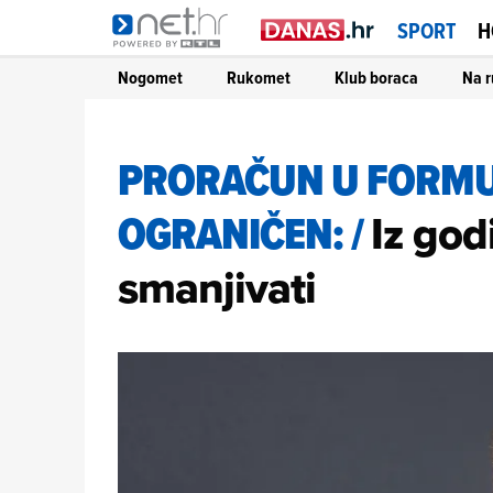
SPORT
H
Nogomet
Rukomet
Klub boraca
Na r
PRORAČUN U FORMULI
OGRANIČEN:
/
Iz god
smanjivati