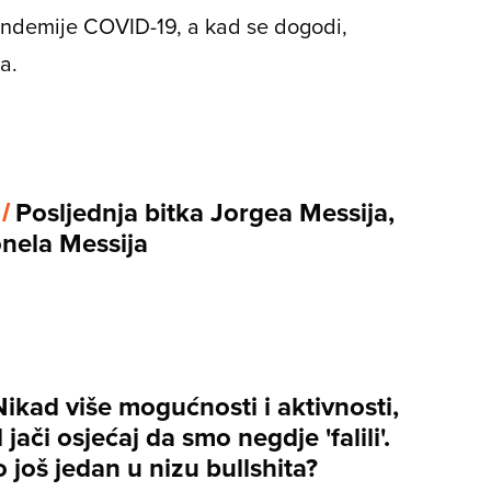
andemije COVID-19, a kad se dogodi,
a.
 /
Posljednja bitka Jorgea Messija,
onela Messija
Nikad više mogućnosti i aktivnosti,
 jači osjećaj da smo negdje 'falili'.
 to još jedan u nizu bullshita?