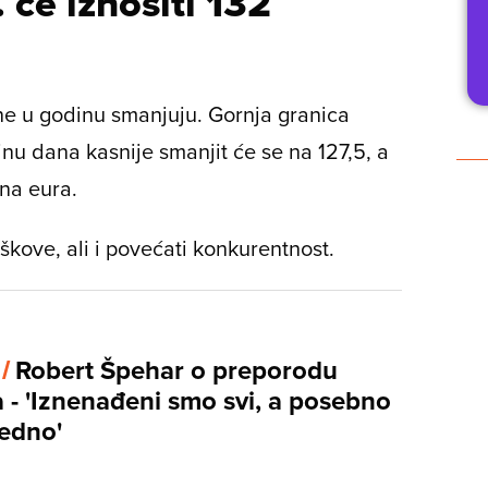
 će iznositi 132
ne u godinu smanjuju. Gornja granica
inu dana kasnije smanjit će se na 127,5, a
una eura.
oškove, ali i povećati konkurentnost.
 /
Robert Špehar o preporodu
a - 'Iznenađeni smo svi, a posebno
jedno'