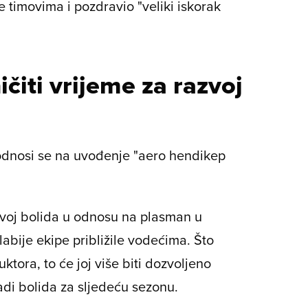
e timovima i pozdravio "veliki iskorak
čiti vrijeme za razvoj
 odnosi se na uvođenje "aero hendikep
zvoj bolida u odnosu na plasman u
labije ekipe približile vodećima. Što
tora, to će joj više biti dozvoljeno
adi bolida za sljedeću sezonu.