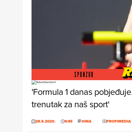
Foto: Profimedia
'Formula 1 danas pobjeđuje
trenutak za naš sport'
28.5.2020.
9:45
HINA
PROFIMEDIA