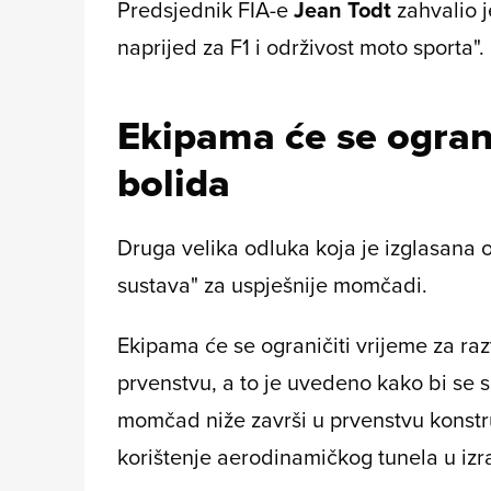
Predsjednik FIA-e
Jean Todt
zahvalio j
naprijed za F1 i održivost moto sporta".
Ekipama će se ograni
bolida
Druga velika odluka koja je izglasana
sustava" za uspješnije momčadi.
Ekipama će se ograničiti vrijeme za ra
prvenstvu, a to je uvedeno kako bi se s
momčad niže završi u prvenstvu konstruk
korištenje aerodinamičkog tunela u izr